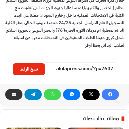
خلال فترة الحرب من مقرها الفرعى بمحلية كررى منطقة الجزيرة اسلانج
بنظام (الحضور والكترونيا) مثمنا عاليا جهود الجهات التى تعاونت مع
الكلية فى الامتحانات العمليه داخل وخارج السودان معلنا عن البدء
للتسجيل للعام الدراسى الجديد 24/25 منتصف يونيو الحالى بمقر الكلية
الدائم بمحلية ام درمان الثوره الحاره( 76) والمقر الفرعى بالجزيرة اسلانج
شمل كررى مهنئا الطلاب المتفوقين فى الامتحانات معربا عن امنياته
لطلاب البدائل بحظ اوفر
نسخ الرابط
مقالات ذات صلة