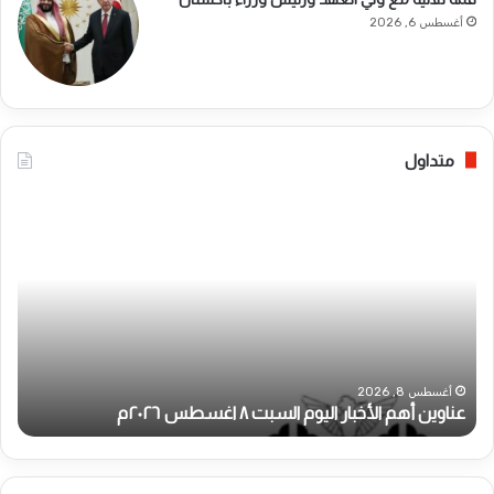
أغسطس 6, 2026
متداول
ع
*
ن
ر
ا
ئ
و
ي
ي
س
ن
ا
أ
ل
ه
و
*
م
ز
أغسطس 8, 2026
عناوين أهم الأخبار اليوم السبت ٨ اغسطس ٢٠٢٦م
ب
ا
ر
ل
ا
أ
ء
خ
ي