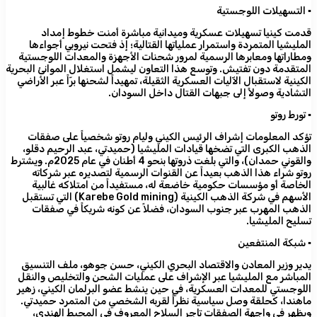
​▪️ التسهيلات اللوجستية
قدمت كينيا تسهيلات عسكرية وميدانية مباشرة أمنت خطوط إمداد
المليشيا المتمردة واستمرار عملياتها القتالية؛ إذ فتحت نيروبي أجواءها
ومطاراتها ومعابرها الرسمية لمرور شحنات الأجهزة والمعدات اللوجستية
المتقدمة دون تفتيش. وتوسع هذا التعاون ليشمل استغلال الموانئ البحرية
الكينية لاستقبال الآليات العسكرية الثقيلة، تمهيداً لشحنها برّاً عبر الأراضي
التشادية وصولاً إلى جبهات القتال داخل السودان.
​▪️ تورط روتو
تؤكد المعلومات إشراف الرئيس الكيني وليام روتو شخصياً على صفقات
الذهب الكبرى التي تضخها قيادات المليشيا (حميدتي، عبد الرحيم دقلو،
والقوني حمدان)، والتي بلغت ذروتها بنحو 4 أطنان في عام 2025م. ويشترط
روتو شراء هذا الذهب بعيداً عن القنوات الرسمية لتصديره عبر شركاته
الخاصة أو مؤسسات حكومية خاضعة له، مستفيداً من امتلاكه غالبية
الأسهم في شركة الذهب الكينية (Karebe Gold mining) التي تستقبل
الذهب المهرب عبر جنوب السودان، فضلاً عن كونه شريكاً في صفقات
تسليح المليشيا.
​▪️ شبكة المنتفعين
يدير وزير المعادن والاقتصاد البحري الكيني، حسن جوهو، ملف التنسيق
المباشر مع المليشيا عبر الإشراف على عمليات الشحن والتخليص والنقل
اللوجستي للمعدات العسكرية، في حين ينشط عضو البرلمان الكيني، زهير
ماهندا، كحلقة وصل سياسية نظراً لقربه الشخصي من المتمرد حميدتي.
ويظهر في واجهة الصفقات تاجر السلاح المعروف في المحيط الهندي،