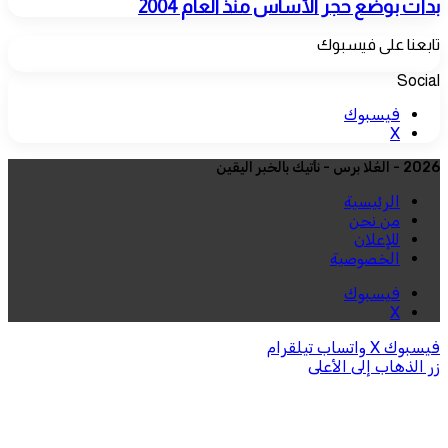
بدأت بوضع حجر الأساس منذ العام 2004
تابعنا على فيسبوك
Social
فيسبوك
‫X
2026 - العُلا برس - نأتيك بالخبر اليقين
الرئيسية
من نحن
للإعلان
الخصوصية
فيسبوك
‫X
فيسبوك
‫X
واتساب
تيلقرام
زر الذهاب إلى الأعلى