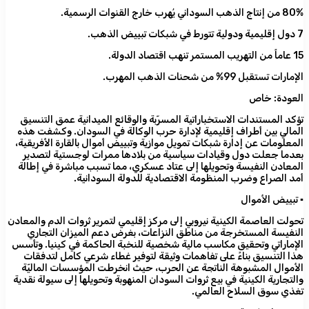
​80% من إنتاج الذهب السوداني يُهرب خارج القنوات الرسمية.
​7 دول إقليمية ودولية تتورط في شبكات تبييض الذهب.
​15 عاماً من التهريب المستمر تنهب اقتصاد الدولة.
​الإمارات تستقبل 99% من شحنات الذهب المهرب.
​العودة: خاص
​تؤكد المستندات الاستخباراتية المسرّبة والوقائع الميدانية عمق التنسيق
المالي بين أطراف إقليمية لإدارة حرب الوكالة في السودان. وكشفت هذه
المعلومات عن إدارة شبكات تمويل موازية وتبييض أموال بالقارة الأفريقية،
بعدما جعلت دول وقيادات سياسية من بلادها ممرات لوجستية لتصدير
المعادن النفيسة وتحويلها إلى عتاد عسكري، مما تسبب مباشرة في إطالة
أمد الصراع وضرب المنظومة الاقتصادية للدولة السودانية.
​▪️ تبييض الأموال
تحولت العاصمة الكينية نيروبي إلى مركز إقليمي لتمرير ثروات الدم والمعادن
النفيسة المستخرجة من مناطق النزاعات، بغرض دعم الميزان التجاري
الإماراتي وتحقيق مكاسب مالية شخصية للنخبة الحاكمة في كينيا. وتأسس
هذا التنسيق بناءً على تفاهمات وثيقة لتوفير غطاء شرعي كامل لتدفقات
الأموال المشبوهة الناتجة عن الحرب، حيث انخرطت المؤسسات الماليّة
والتجارية الكينية في بيع ثروات السودان المنهوبة وتحويلها إلى سيولة نقدية
تغذي سوق السلاح العالمي.