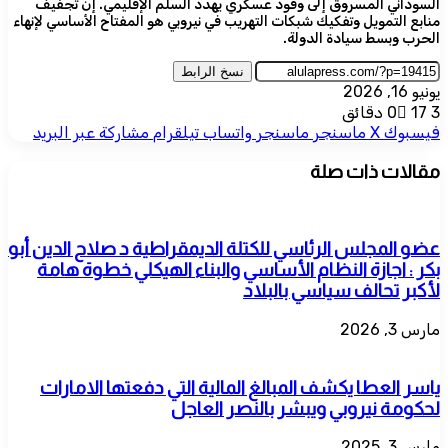
السوداني المسروق إلى وقود عسكري يهدد السلم الإقليمي. إن تجفيف
منابع التمويل وتفكيك شبكات التهريب في نيروبي هو المفتاح الأساسي لإنهاء
الحرب وبسط سيادة الدولة.
نسخ الرابط
يونيو 16, 2026
3 دقائق
17
0
فيسبوك
‫X
ماسنجر
ماسنجر
واتساب
تيلقرام
مشاركة عبر البريد
مقالات ذات صلة
عضو المجلس الرئاسي للكتلة الديمقراطية د صلاح الدين أبو
بكر : اجازة النظام الأساسي والبناء الهيكلي خطوة هامة
لأكبر تحالف سياسي بالبلاد
مارس 3, 2026
ياسر العطا يكشف المبالغ المالية التي دفعتها الامارات
لحكومة نيروبي ويبشر بالنصر العاجل
مارس 3, 2025