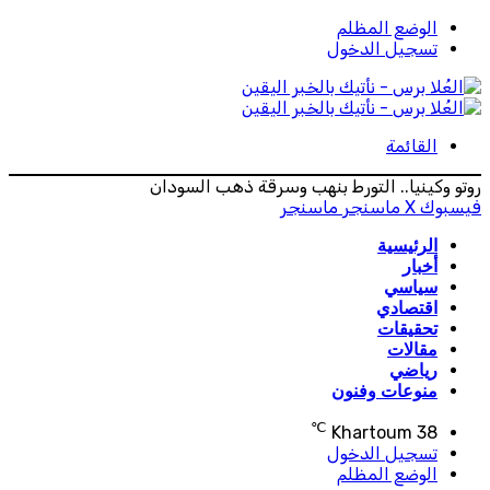
الوضع المظلم
تسجيل الدخول
القائمة
​روتو وكينيا.. التورط بنهب وسرقة ذهب السودان
فيسبوك
‫X
ماسنجر
ماسنجر
الرئيسية
أخبار
سياسي
اقتصادي
تحقيقات
مقالات
رياضي
منوعات وفنون
℃
Khartoum
38
تسجيل الدخول
الوضع المظلم