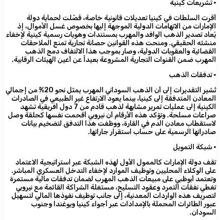
​▪️ تشريعات كينية
أقرت السلطات في كينيا تعديلات قانونية خاصة، فُصّلت لحماية دولة
الإمارات من الاتهامات الدولية الموجهة إليها بخصوص غسل الأموال، إذ
يُعاد تصدير الذهب الوافد والمهرب بمستندات وهويات رسمية كينية لإخفاء
منشئه الحقيقي. ومنحت هذه القوانين حصانة تجارية تمنع الملاحقات
القضائية والعقوبات الدولية، وصار بموجب هذا الالتفاف دمج الذهب
المهرب ضمن القنوات التجارية المشروعة بعيداً عن أعين الهيئات الرقابية.
​▪️ تدفقات الذهب
تُشير التقديرات إلى أن الذهب السوداني المهرب يمثل نحو 20% من إجمالي
المعادن المتدفقة إلى كينيا، بينما يعود الارتفاع غير الطبيعي في الصادرات
الكينية إلى عمليات تمرير مشابهة لذهب قادم من 7 دول أفريقية تشهد
صراعات مسلحة. وتؤكد هذه الأرقام أن نيروبي أقحمت نفسها كحلقة وصل
لاستقطاب معادن الدم في القارة، ووظفت هذا التدفق لتضخيم بيانات
صادراتها الرسمية على حساب استقرار جاراتها.
​▪️ شبكة التمويل
تقف دولة الإمارات كالممول الأول لهذه الشبكة عبر استراتيجية الاعتماد
على الوكلاء المحليين وتوظيف الموارد لإخفاء التدخل العسكري المباشر.
وتعتمد أبوظبي على مبيعات الذهب المهرب لضمان تدفقات مالية مستمرة
تغطي نفقات التمرد وعقود التسليح، مستغلة الشراكة القائمة مع نيروبي
لتصريف هذه الواردات المعدنية، إلى جانب توظيف نفوذها المالي لتسهيل
عبور الطائرات المحملة بالإمدادات عبر أجواء كينيا ويوغندا وجنوب
السودان.