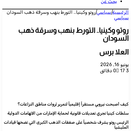
بحث عن
الرئيسية
|
سياسي
|
​روتو وكينيا.. التورط بنهب وسرقة ذهب السودان
سياسي
​روتو وكينيا.. التورط بنهب وسرقة ذهب
السودان
العلا برس
يونيو 16, 2026
3 دقائق
17
0
​كيف أصبحت نيروبي مستقراً إقليمياً لتمرير ثروات مناطق النزاعات؟
​سلطات كينيا تجري تعديلات قانونية لحماية الإمارات من الاتهامات الدولية
​الرئيس روتو يشرف شخصياً على صفقات الذهب الكبرى التي تضخها قيادات
المليشيا