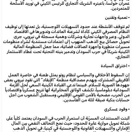
عمران خولسا، باعبتره الشريك التجاري للرئيس الكيني في توريد الأسلحة
للمتمردين.
​▪️ تعمية وتقنين
لم تتوقف الأنشطة عند حدود التسهيلات اللوجستية، بل تعدتها إلى توظيف
النظام المصرفي الكيني كأداة لشرعنة العائدات وتدويرها في الاقتصاد
الدولي. وعبر واجهات تجارية وشركات وهمية مسجلة في نيروبي، جرى
تحويل حصائل بيع الذهب المنهوب إلى اعتمادات مستندية لشراء منظومات
مسيرات متطورة وأجهزة اتصالات فضائية، مما جعل المنظومة المالية
الكينية شريكاً في حرب السودان وتدمير بنيته التحتية تحت غطاء الاستثمار
التجاري.
​▪️ اختراق السيادة
إن السقوط الأخلاقي والسياسي لنظام روتو يمثل طعنة في خاصرة العمل
الأفريقي المشترك، ويهدم مصداقية منظمة “الإيقاد” التي تقود نيروبي بعض
جهودها الصورية للسلام. فبينما تدعي القيادة الكينية السعي لحل الأزمة
السودانية دبلوماسياً، تكشف الوثائق المخابراتية أنها تتربح عسكرياً واقتصادياً
من الحرب، مضحية بالأمن القومي الإقليمي ومستقبل الشعوب من أجل
حسابات بنكية ضيقة لثلة من الفاسدين.
​▪️ وقود عسكري
أثبتت المستندات المسرّبة أن استمرار الحرب في السودان يعتمد كلياً على
شبكة تمويل موازية عابرة للحدود؛ حيث نجح التحالف النفعي بين المال
الإماراتي والتسهيلات القانونية واللوجستية في كينيا، في تحويل الذهب