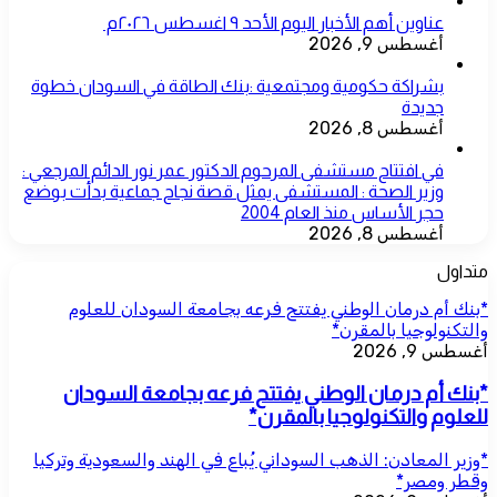
عناوين أهم الأخبار اليوم الأحد ٩ اغسطس ٢٠٢٦م ​
أغسطس 9, 2026
بشراكة حكومية ومجتمعية :بنك الطاقة في السودان خطوة
جديدة
أغسطس 8, 2026
في افتتاح مستشفى المرحوم الدكتور عمر نور الدائم المرجعي :
وزير الصحة : المستشفى يمثل قصة نجاح جماعية بدأت بوضع
حجر الأساس منذ العام 2004
أغسطس 8, 2026
متداول
*بنك أم درمان الوطني يفتتح فرعه بجامعة السودان للعلوم
والتكنولوجيا بالمقرن*
أغسطس 9, 2026
*بنك أم درمان الوطني يفتتح فرعه بجامعة السودان
للعلوم والتكنولوجيا بالمقرن*
*وزير المعادن: الذهب السوداني يُباع في الهند والسعودية وتركيا
وقطر ومصر*