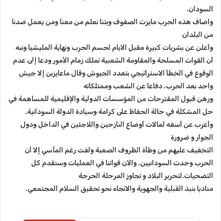
السودان.
واضاف هذه الحرب مايزت الصفوف وبتنا نعلم من معنا ومن يعمل ضدنا
من البلدان
وأعلن عن بشريات كبيرة مقبل الايام لحسم الحرب ونهاية المليشيا ونبه
أن القوات المسلحة والمقاومة الشعبية تملك زمام الأمور ودعا إلى عدم
الوقوع في الخطأ الاستراتيجي بتعدد الجيوش وقال ماعايزبن إلا جيش
واحد بعد الحرب. دفاعا عن الشعب وممتلكاته
ورهن قبول المقترحات من المؤسسات الدولية والإقليمية للمساهمة في
حل المشكلة في حالة الحفاظ على كرامة وسيادة الدولة السودانية.
وأعرب عن أسفه لمالات أوضاع النازحين واللاجئين في الداخل ودول
الجوار و ضرورة
التخفيف عليهم من وطأة الظروف الصعبة ولفت رغم المآسي إلا أن
الحرب وحدت السودانيين. والآن قواتنا في العمليات وسنقدم كل
التضحيات.لتحرير البلاد و تجاوز المرحلة الحرجة
مناديا بنبذ القبلية والجهوية والاتجاه نحو تحقيق السلام المجتمعي.