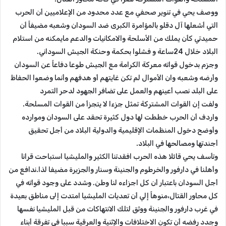
ووصف يحي في تنوير صحفي مع عدد محدود من الإعلاميين أن الحرب
التي أشعلها آل دقلو بالمؤامرة الكبرى ضد السودان وشعبه مضيفاً أن
حميدتي كأن يملك من الأسلحة والامكانيات والدعم مايمكنه من استلام
البلاد خلال 24ساعة و فشلوا بحكمة وحنكة الجيش السوداني.
وجزم بدخول قواته معركة الكرامة مع الجيش طوعا دفاعاً عن السودان
وأرضه وشعبه وان الأموال لم تكن غايتهم أو هدفهم وأنما وضعوا الحفاظ
على البلد نصب أعينهم والعمل على تضافر الجهود لدحر التمرد
ولفت إن القوات المشتركة تمثل جزءا لا يتجزأ من القوات المسلحة.
واردف أن الحرب خططت لها دول كثيرة تحقد على السودان وموارده
وأوضح دخول المنظمات الإقليمية والدولية البلاد من أجل تحقيق
أجندتها ومصالحها في البلاد.
وتأسف يحي قائلا هذه الحرب افقدتنا الكثير والمليشيا استباحت قرانا
وأهلنا في دارفور والخرطوم والجنينة وسنار والجزيرة مضيفا لذا.ندافع من
أجل السودان باعتبار أن كل اجزاءه لنا وطن. وشدد على وجود قواته في
كل محاور القتال،منوهاً إلي أن تعديات المليشيا امتدت إلى مناطق بعيدة
في غرب دارفور والجنينة ووثق لتلك الانتهاكات من قبل المليشيا نفسها
وجدد رفضه أن تكون الاختلافات والإثنية والعرقية سببا في تفرقة أبناء