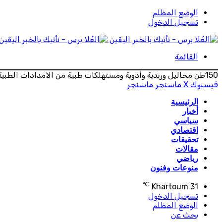
الوضع المظلم
تسجيل الدخول
القائمة
150طن محاليل وريدية وأدوية ومستهلكات طبية من الامدادات الطبية لطوارئ ولاية الخرطوم
فيسبوك
‫X
ماسنجر
ماسنجر
الرئيسية
أخبار
سياسي
اقتصادي
تحقيقات
مقالات
رياضي
منوعات وفنون
℃
Khartoum
31
تسجيل الدخول
الوضع المظلم
بحث عن