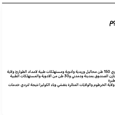
كشف الصندوق القومي للامدادات الطبية عن إرسال شحنة أدوية لولاية الخرطوم وذلك من خلال مخازنه الاقليمية في كل من مدني وبورتسودان وعطبرة تحوي 150 طن محاليل وريدية وأدوية ومستهلكات طبية لامداد الطوارئ ولاية
الخرطوم وذلك لمواجهة وباء الكوليرا المنتشر في بعض اجزاء ولاية الخرطوم حيث وصلت الولاية خلال شهر مايو الجاري 90 طن من المحاليل الوريدية من مخازن الصندوق بمدينة ودمدني و30 طن من الادوية والمستهلكات الطبية
ية الخرطوم والولايات المتاثرة بتفشي وباء الكوليرا نتيجة لتردي خدمات