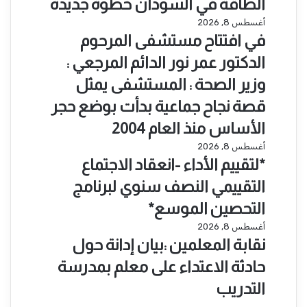
الطاقة في السودان خطوة جديدة
ه
ا
م
ك
ف
أغسطس 8, 2026
ا
ة
ي
في افتتاح مستشفى المرحوم
ل
ح
ا
الدكتور عمر نور الدائم المرجعي :
أ
ك
ف
خ
و
ت
وزير الصحة : المستشفى يمثل
ب
م
ت
قصة نجاح جماعية بدأت بوضع حجر
ا
ي
ا
ر
ة
ح
الأساس منذ العام 2004
ا
و
م
*
أغسطس 8, 2026
ل
م
س
ل
*لتقييم الأداء -انعقاد الاجتماع
ي
ج
ت
ت
و
ت
ش
التقييمي النصف سنوي لبرنامج
ق
م
م
ف
ي
التحصين الموسع*
ا
ع
ى
ي
ل
ي
ا
ن
أغسطس 8, 2026
م
أ
ة
ل
ق
نقابة المعلمين :بيان إدانة حول
ا
ح
:
م
ا
ل
حادثة الاعتداء على معلم بمدرسة
د
ب
ر
ب
أ
٩
ن
ح
ة
التدريب
د
ا
ك
و
ا
ا