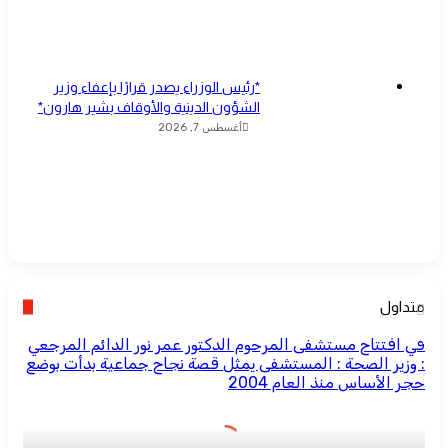
*رئيس الوزراء يصدر قرارًا بإعفاء وزير
الشؤون الدينية والأوقاف بشير هارون*
أغسطس 7, 2026
متداول
في افتتاح مستشفى المرحوم الدكتور عمر نور الدائم المرجعي
: وزير الصحة : المستشفى يمثل قصة نجاح جماعية بدأت بوضع
حجر الأساس منذ العام 2004