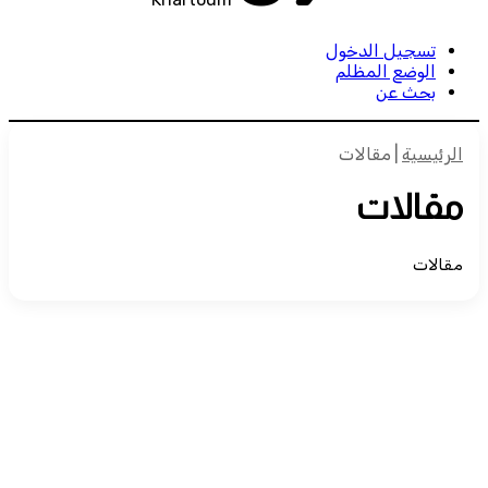
تسجيل الدخول
الوضع المظلم
بحث عن
الرئيسية
|
مقالات
مقالات
مقالات
*كابتن طيار عادل المفتي .. يكتب ✍️ لا
تسرقوا انتصار الشعب… السودان لم
ينتصر لحزب، أو لشخص ، بل انتصر