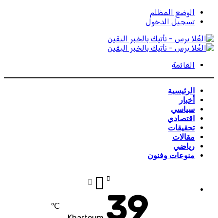
الوضع المظلم
تسجيل الدخول
القائمة
الرئيسية
أخبار
سياسي
اقتصادي
تحقيقات
مقالات
رياضي
منوعات وفنون
39
℃
Khartoum