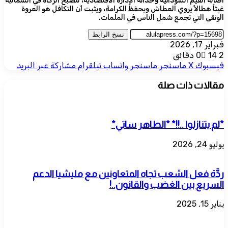
أصالة القيم السودانية وحداثة الإدارة الاقتصادية، لتصبح الزكاة في الشمالية
غيثاً هطالاً يروي العطاش ويحفظ الكرامة، ويثبت أن التكافل هو العروة
الوثقى التي تجمع شمل الناس في الملمات.
نسخ الرابط
فبراير 17, 2026
2 دقائق
14
0
فيسبوك
‫X
ماسنجر
ماسنجر
واتساب
تيلقرام
مشاركة عبر البريد
مقالات ذات صلة
*لم يتنازلوا ..!!* *الطاهر ساتي*
يوليو 24, 2026
ردَّة فعل الشعب تجاه المتعاونين مع مليشيا الدعم
السريع بين الغضب والقانون..!
يناير 15, 2025