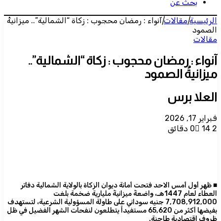
بحث عن
الرئيسية
|
مقالات
|
آنواء : رمضان محجوب : زكاة “الشمالية”.. ميزانيةُ
الصمود
مقالات
آنواء : رمضان محجوب : زكاة “الشمالية”..
ميزانيةُ الصمود
العلا برس
فبراير 17, 2026
2 دقائق
14
0
​■ ظهر أول أمس الاحد فتحت أمانة ديوان الزكاة بالولاية الشمالية دفاتر
العطاء لعام 1447هـ، واضعةً ميزانيةً مليارية ضخمة بلغت
7,708,912,000 جنيه سوداني على طاولة المسؤولية الشرعية، لتستهدف
بفيضها أكثر من 65,620 مستفيداً يتطلعون لنفحات الشهر الفضيل في ظل
ظروفٍ اقتصادية طاحنة.