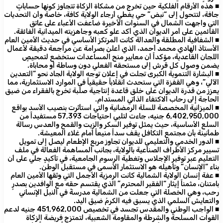
​■ هذه الأرقام الفلكية حين تخرج من مشكاة الزكاة تتجاوز كونها حساباتٍ
جافة، لتتحول إلى “نبض” حي يغطي أرجاء الولاية كافة، خاصة وأن التحديات
التي واجهت الشمال في السنوات الأخيرة ضاعفت الأعباء على عاتق
القائمين على أمر الديوان الذي أكد علو كعبه وجاهزيته الميدانية الفائقة.
​■ الشفافية المطلقة والعدالة كانت المرتكز الأساسي في حديث الأمين العام
الأستاذ الهادي محمد أحمد، الذي أعلن بصرامة عن مراجعة دقيقة لأعمال
اللجان القاعدية، مؤكداً أن معايير منح المساعدات ستخضع لتمحيصٍ
يضمن وصول كل قرش إلى مستحقه الفعلي دون وساطة أو محاباة.
​■ البشارة التنموية الكبرى تجلت في إعلان توجه الولاية الجاد نحو “التعدين
الآلي”، وهي القفزة التي ستحدث انقلاباً حقيقياً في الموارد الاستثمارية، مما
يعزز من قدرة الديوان على خلق قاعدة إنتاجية صلبة تخرج بالفقراء من ضيق
الحاجة إلى رحاب الاكتفاء الذاتي المستدام.
​■ الميزانية المخصصة للسلة الرمضانية والتي استأثرت بنصيب الأسد بواقع
6,402,950,000 جنيه، جاءت لتلبي احتياجات 57,393 مستفيداً من
السلع الأساسية، حيث يمثل توفير السكر والزيت والقمح والعدس رسالة
طمأنينة بأن مجتمع التكافل يقف سداً منيعاً أمام غلاء المعيشة.
​■ الدور الخدمي والتعليمي للديوان تجاوز مربع الإطعام ليصل إلى تمويل
تسيير مركز الأطراف الصناعية بالولاية، بجانب المساهمة الفعالة في ملف
التعليم عبر توفير الإجلاس وتغطية الرسوم الجامعية، في تأكيدٍ جلي على أن
بناء “الإنسان” وتأهيله هو الاستثمار الأسمى في مستقبل الوطن.
​■ عفة إنسان الولاية الشمالية كانت الرمزية الأجمل التي وثقها الأمين العام
بامتنان، مثمناً إيثار “الفقير المحترم” الذي يقتسم حقه مع الوافدين بصدرٍ
رحب، وهي الخصلة التي جعلت من الشمالية مدرسةً في النبل الإنساني
والتعايش السلمي الذي يسبق فيه الكرمُ ضيقَ اليد.
​■ الواجب الوطني والمقدس تجسد في تخصيص 451,962,000 جنيه لدعم
القوات المسلحة والشرطة والمقاومة الشعبية، لتمتزج فريضة الزكاة