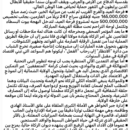
بقدسية الدفاع عن الأرض والعرض، ويقف الديوان سنداً حقيقياً للأبطال
الذين يرابطون في الثغور حمايةً لحياض هذا الوطن الغالي.
​■ فرحة العيد والفرج القريب لم تغب عن ميزانية الخير، حيث رُصد مبلغ
165,000,000 جنيه لإطلاق سراح 247 نزيلاً من الغارمين، بجانب تخصيص
500,000,000 جنيه لمشروع فرحة العيد، لتدخل البهجة بيوت البسطاء
وتكتمل لوحة التراحم تحت مظلة الفريضة المباركة.
​■ ما بعد المؤتمر الصحفي ومخرجاته أن كانت هناك ثمة ملاحظات أو رسائل
للقائمين علي أمر الزكاة بقيادة مولانا الهادي فانا نشير إلى أن خارطة الطريق
العملية تبدأ من تفعيل الرقابة الصارمة على القواعد وتطهير الكشوفات،
وتنتهي بتحويل هذه المليارات إلى مشروعات إنتاجية صغيرة، تخرج الشباب
من دائرة “الانتظار” إلى رحاب “الفعل”، ليكونوا هم السواعد التي تبني اقتصاد
الولاية في مقبل السنوات.
​■ اما عوائد التعدين الآلي المنتظرة يجب أن توجه لتطوير البنى التحتية
المتهالكة في القرى والبوادي، بحيث تُصان كرامة “المتعففين” عبر التمكين
الاقتصادي الذي يجعل اليد هي العليا، وتتحول الولاية الشمالية إلى أنموذجٍ
في الاعتماد على الذات واستغلال الموارد المهدرة.
​■ وللمواكبة ينبغي الاتجاه الكلي للزكاة نحو الرقمنة وتحديث البيانات وهما
المطلب الملح لضمان كفاءة التوزيع ومنع ازدواجية الصرف، وبذلك تكتمل
حلقة الشفافية التي تجعل دافع الزكاة مطمئناً لوصول ماله إلى المصارف
الشرعية، وتجعل المحتاج يشعر بأن عين الدولة تراه وترعاه أينما كان موقعه
على خارطة الولاية.
​■ إدارة جبر الخواطر هي الأمانة الكبرى الملقاة على عاتق الأستاذ الهادي
وطاقمه، وهي مهمة تتطلب توازناً دقيقاً بين صرامة الإدارة ولين الجانب
للفقراء، فالعبرة في النهاية ليست بضخامة الميزانيات المعلنة، بل بالأثر
الحقيقي الذي تتركه في حياة المواطن البسيط والوافد المستجير.
​■ عموما فإن الأداء المهني الرفيع الذي يشهده ديوان الزكاة حالياً، يمزج بين