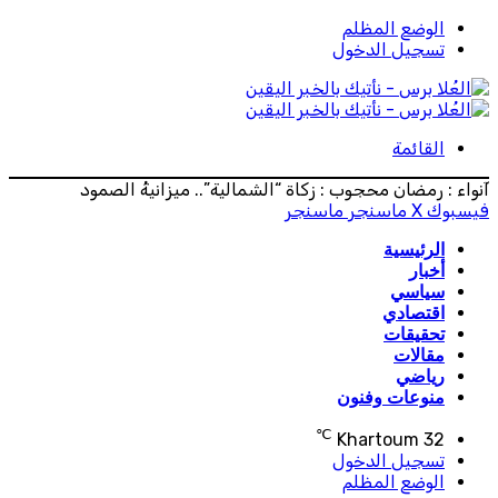
الوضع المظلم
تسجيل الدخول
القائمة
آنواء : رمضان محجوب : زكاة “الشمالية”.. ميزانيةُ الصمود
فيسبوك
‫X
ماسنجر
ماسنجر
الرئيسية
أخبار
سياسي
اقتصادي
تحقيقات
مقالات
رياضي
منوعات وفنون
℃
Khartoum
32
تسجيل الدخول
الوضع المظلم