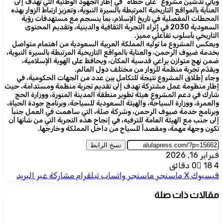
ويأتي تدشين مشروع “على خطاه” في إطار الجهود الوطنية التي تهدف إلى
العناية بالمواقع التاريخية المرتبطة بالسيرة النبوية، وتعزيز ارتباط الزوار بهذه
المحطات المفصلية في تاريخ الإسلام، بما ينسجم مع مستهدفات رؤية
السعودية 2030 في إثراء التجربة الثقافية والدينية، وتقديم المحتوى
التاريخي بأسلوب تفاعلي مميز.
ويعكس المشروع ما توليه المملكة العربية السعودية من اهتمام متواصل
بخدمة ضيوف الرحمن، والعناية بالمواقع التاريخية المرتبطة بالسيرة النبوية،
ضمن نهج متوازن يراعي قدسية المكان، ويحافظ على الهوية الإسلامية،
ويقدّم تجربة منظمة للزوار من مختلف دول العالم.
وجاء إطلاق المشروع نتيجة للتكامل بين عدد من الجهات الحكومية، في
إطار منظومة عمل مشتركة تهدف إلى تقديم تجربة منظمة ومستدامة، حيث
شارك في دعم المشروع هيئة تطوير منطقة المدينة المنورة، ووزارة الحج
والعمرة، ووزارة السياحة، والهيئة السعودية للسياحة، وبرنامج جودة الحياة،
وبرنامج خدمة ضيوف الرحمن، وشركة صلة، التي ساهمت في العمل جنباً
إلى جنب مع الهيئة العامة للترفيه، في إنجاح هذه التجربة التي من شأنها أن
تكون وجهة مهمة، ومقصداً للسياح من داخل المملكة وخارجها.
نسخ الرابط
فبراير 16, 2026
4 دقائق
18
0
فيسبوك
‫X
ماسنجر
ماسنجر
واتساب
تيلقرام
مشاركة عبر البريد
مقالات ذات صلة