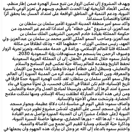
ويهدف المشروع إلى تمكين الزوار من تتبع مسار الهجرة ضمن إطار منظم،
يعكس الأبعاد التاريخية لهذا الحدث العظيم، ويسهم في تعزيز الوعي بالسيرة
النبوية، ودعم التنمية في المناطق الواقعة على امتداد المسار، بما يحقق أثرًا
ثقافيًا واقتصاديًا مستدامًا.
وأكد سمو أمير منطقة المدينة المنورة الأمير سلمان بن سلطان بن
عبدالعزيز، أن مشروع “على خطاه” يأتي امتدادًا للدعم غير المحدود من
حكومة المملكة بقيادة خادم الحرمين الشريفين الملك سلمان بن
عبدالعزيز، وصاحب السمو الملكي الأمير محمد بن سلمان بن عبدالعزيز، ولي
العهد، رئيس مجلس الوزراء، – حفظهما الله – وذلك انطلاقًا من مكانة
المملكة قلبًا للعالم الإسلامي، ورائدةً في خدمة مقدساته، وتعزيز تجربة الزوار
وضيوف الرحمن بما ينسجم مع مستهدفات رؤية السعودية 2030.
وأشار سموه خلال كلمته في الحفل، إلى أن المملكة العربية السعودية
تحفظ التاريخ ونقدّمه للعالم رسالةً حيّة تعكس قيم التسامح والسلام
والتعايش، وسيظل (على خطاه) نموذجًا وطنيًا رائدًا يجمع بين الإيمان
والمعرفة، وبين الأصالة والتنمية، ليمتد أثره من المدينة المنورة إلى العالم.
وقال سمو الأمير سلمان بن سلطان: لقد كانت الهجرة النبوية حدثًا فارقًا في
تاريخ الإنسانية؛ فلم تكن انتقالًا في المكان فحسب، بل تحوّلًا محوريًا في بناء
مسيرةٍ امتد أثرها إلى العالم، وترسيخًا لمبادئ العدل والرحمة والتعايش،
ومن أرض هذه البلاد المباركة انطلقت رسالة الإسلام، ومنها تشكّلت ملامح
الحضارة، وترسّخت معاني الأخوّة والإنسانية.
وأضاف سموه: نلتقي اليوم في مناسبةٍ ذات دلالةٍ عظيمة، وبجوار مسجد
قباء، أول مسجدٍ أُسِّس على التقوى، لنُدشّن مشروع تطوير درب الهجرة
النبوية (على خطاه)، مشيرًا إلى أن المدينة المنورة تواصل بدعم القيادة
الرشيدة – أيدها الله – دورها الحضاري، بوصفها حاضنةً للسيرة النبوية،
وذاكرةً حيّةً للإسلام، ومنارةً للقيم التي تجمع بين الأصالة والتنمية.
واختتم سموه بالدعاء إلى الله عز وجل أن يبارك هذه الجهود وأن يجعلها في