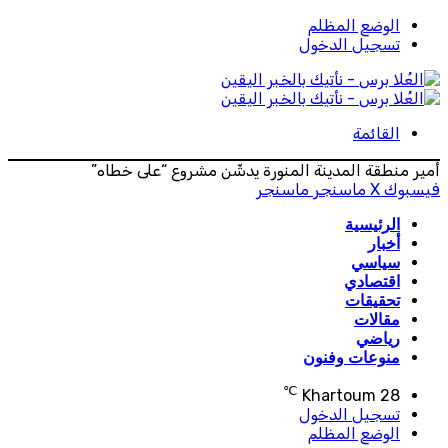
الوضع المظلم
تسجيل الدخول
القائمة
أمير منطقة المدينة المنورة يدشّن مشروع “على خطاه”
فيسبوك
‫X
ماسنجر
ماسنجر
الرئيسية
أخبار
سياسي
اقتصادي
تحقيقات
مقالات
رياضي
منوعات وفنون
℃
Khartoum
28
تسجيل الدخول
الوضع المظلم