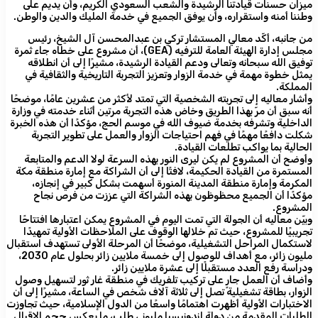
ميزان حسنات قيادتنا الرشيدة والشعب السعودي الكريم، وأن يديم على
وطننا أمنه واستقراره، وأن يوفق الجميع في خدمة المليك والدين والوطن.
من جانبه، أكّد معالي المستشار تركي بن عبدالمحسن آل الشيخ، رئيس
مجلس إدارة الهيئة العامة للترفيه (GEA)، أن مشروع على خطاه جاء ثمرة
توفيق الله سبحانه وتعالى ودعم القيادة الرشيدة، مشيرًا إلى أن انطلاقه
يمثل خطوة مهمة في خدمة الزوار وتعزيز التجربة التاريخية والثقافية في
المملكة.
وأشار معاليه إلى تجربته الشخصية التي تمتد لأكثر من عشرين عامًا، موضحًا
أنه سبق أن مرّ بهذا الطريق وخاض هذه التجربة مرتين أثناء خدمته في وزارة
الداخلية وتشرفه بخدمة ضيوف الله في موسم الحج، مؤكدًا أن هذه الخبرة
شكلت دافعًا مهمًا في فهم احتياجات الزوار والعمل على تطوير التجربة
الحالية بما يواكب تطلعات القيادة.
وأوضح أن المشروع لم يكن ليرى النور بهذه السرعة لولا الدعم والمتابعة
المستمرة من القيادة الحكيمة، لافتًا إلى أن الشراكة مع إمارة منطقة مكة
المكرمة وإمارة منطقة المدينة المنورة أسهمت بشكل كبير في إنجازه،
مؤكدًا أن الجميع محظوظون بهذه الشراكة التي عززت من فرص نجاح
المشروع.
وبيّن معاليه أن الجولة التي تمت اليوم في المشروع يمكن اعتبارها افتتاحًا
تجريبيًا للمشروع، حيث تم خلالها الوقوف على الملاحظات الأولية تمهيدًا
لاستكمال المراحل التشغيلية، موضحًا أن المرحلة الأولى تستهدف استقبال
مليون زائر، مع أهداف للوصول إلى خمسة ملايين زائر بحلول عام 2030،
ودراسة رفع العدد مستقبلًا إلى عشرة ملايين زائر.
وأضاف أن العمل جارٍ على تركيب تلفريك في منطقة غار ثور لتسهيل وصول
الزوار، بطاقة تشغيلية تصل إلى ثلاثة آلاف شخص في الساعة، مشيرًا إلى أن
الاختبارات الأولية أظهرت اهتمامًا واسعًا من الدول الإسلامية، حيث تجاوزت
الطلبات المقدمة من دولة إندونيسيا مليوني طلب، ما يعكس حجم الإقبال