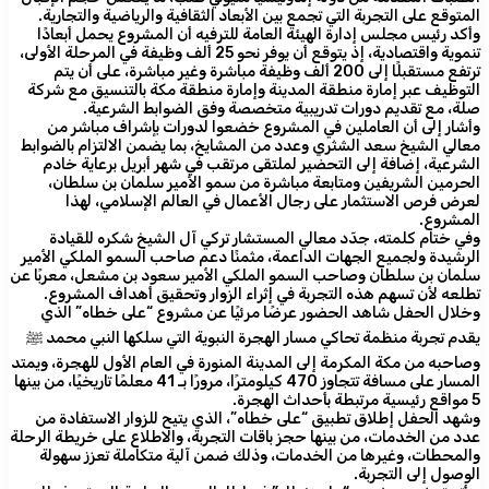
المتوقع على التجربة التي تجمع بين الأبعاد الثقافية والرياضية والتجارية.
وأكد رئيس مجلس إدارة الهيئة العامة للترفيه أن المشروع يحمل أبعادًا
تنموية واقتصادية، إذ يتوقع أن يوفر نحو 25 ألف وظيفة في المرحلة الأولى،
ترتفع مستقبلًا إلى 200 ألف وظيفة مباشرة وغير مباشرة، على أن يتم
التوظيف عبر إمارة منطقة المدينة وإمارة منطقة مكة بالتنسيق مع شركة
صلة، مع تقديم دورات تدريبية متخصصة وفق الضوابط الشرعية.
وأشار إلى أن العاملين في المشروع خضعوا لدورات بإشراف مباشر من
معالي الشيخ سعد الشثري وعدد من المشايخ، بما يضمن الالتزام بالضوابط
الشرعية، إضافة إلى التحضير لملتقى مرتقب في شهر أبريل برعاية خادم
الحرمين الشريفين ومتابعة مباشرة من سمو الأمير سلمان بن سلطان،
لعرض فرص الاستثمار على رجال الأعمال في العالم الإسلامي، لهذا
المشروع.
وفي ختام كلمته، جدّد معالي المستشار تركي آل الشيخ شكره للقيادة
الرشيدة ولجميع الجهات الداعمة، مثمنًا دعم صاحب السمو الملكي الأمير
سلمان بن سلطان وصاحب السمو الملكي الأمير سعود بن مشعل، معربًا عن
تطلعه لأن تسهم هذه التجربة في إثراء الزوار وتحقيق أهداف المشروع.
وخلال الحفل شاهد الحضور عرضًا مرئيًا عن مشروع “على خطاه” الذي
يقدم تجربة منظمة تحاكي مسار الهجرة النبوية التي سلكها النبي محمد ﷺ
وصاحبه من مكة المكرمة إلى المدينة المنورة في العام الأول للهجرة، ويمتد
المسار على مسافة تتجاوز 470 كيلومترًا، مرورًا بـ 41 معلمًا تاريخيًا، من بينها
5 مواقع رئيسية مرتبطة بأحداث الهجرة.
وشهد الحفل إطلاق تطبيق “على خطاه”، الذي يتيح للزوار الاستفادة من
عدد من الخدمات، من بينها حجز باقات التجربة، والاطلاع على خريطة الرحلة
والمحطات، وغيرها من الخدمات، وذلك ضمن آلية متكاملة تعزز سهولة
الوصول إلى التجربة.