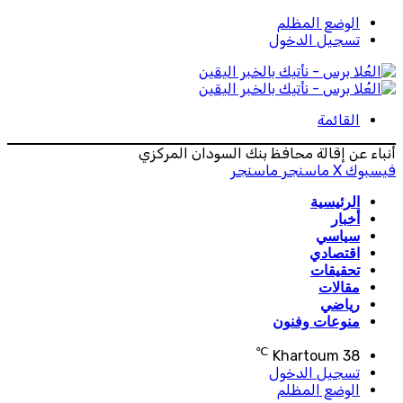
الوضع المظلم
تسجيل الدخول
القائمة
أنباء عن إقالة محافظ بنك السودان المركزي
فيسبوك
‫X
ماسنجر
ماسنجر
الرئيسية
أخبار
سياسي
اقتصادي
تحقيقات
مقالات
رياضي
منوعات وفنون
℃
Khartoum
38
تسجيل الدخول
الوضع المظلم