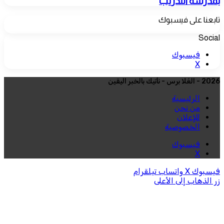
بمدرسة التدريب
تابعنا على فيسبوك
Social
فيسبوك
‫X
2026 - العُلا برس - نأتيك بالخبر اليقين
الرئيسية
من نحن
للإعلان
الخصوصية
فيسبوك
‫X
فيسبوك
‫X
واتساب
تيلقرام
زر الذهاب إلى الأعلى