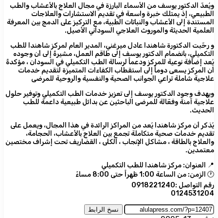
ويُعدّ الدكتور يوسف من الأسماء البارزة في مجال العلاج بالأعشاب والطب
الطبيعي، إذ يمتلك خبرة واسعة في تقديم الاستشارات والعلاجات
المستندة إلى الأعشاب والنباتات الطبية، مع التركيز على الدمج بين المعرفة
العلمية الحديثة والموروث العلاجي السوداني الأصيل.
و رحّبت الدكتورة شاهندا عادل ميرغني، المدير العام لمركز شاهندا للطب
التكميلي، بانضمام الدكتور يوسف إلى طاقم العمل، مشيرةً إلى أن وجوده
يُعد إضافة نوعية للمركز ودعماً لرسالة الطب التكميلي في السودان ، مؤكدةً
أن المركز يسعى دوماً إلى استقطاب الكفاءات المتميزة لتقديم خدمات
علاجية شاملة تراعي الجوانب الصحية والنفسية والروحية للمرضى
ويهدف وجود الدكتور يوسف إلى تعزيز خدمات الطب التكميلي وتوفير حلول
علاجية آمنة وفعّالة للمرضى الباحثين عن بدائل طبيعية داعمة للطب
الحديث.
يُذكر أن مركز شاهندا يُعد من المراكز الرائدة في هذا المجال، ويعمل على
تقديم خدمات صحية متكاملة تجمع بين العلاج بالأعشاب، الحجامة،
والعلاج بالطاقة ، مشاكل الإنجاب ، الكلى ، القضاريف تحت إشراف مختصين
معتمدين.
📍 العنوان: مركز شاهندا للطب التكميلي
🕐 الزمن: من الساعة 1:00 ظهراً حتى 8:00 مساءً
رقم التواصل :0918221240
0124531204
نسخ الرابط