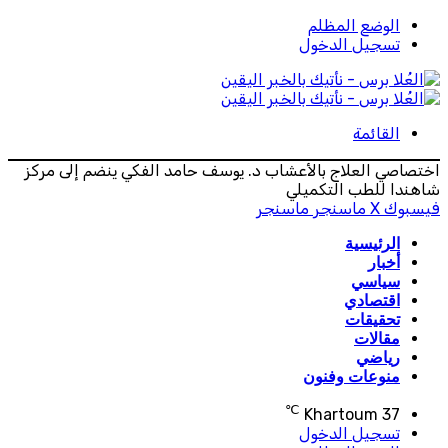
الوضع المظلم
تسجيل الدخول
القائمة
اختصاصي العلاج بالأعشاب د. يوسف حامد الفكي ينضم إلى مركز
شاهندا للطب التكميلي
فيسبوك
‫X
ماسنجر
ماسنجر
الرئيسية
أخبار
سياسي
اقتصادي
تحقيقات
مقالات
رياضي
منوعات وفنون
℃
Khartoum
37
تسجيل الدخول