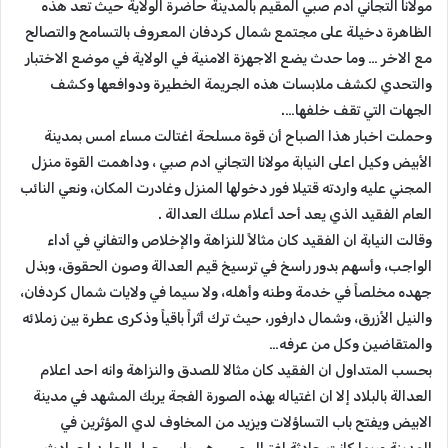
مولانا التجاني ادم صبي المقيم بالمدينة حاضرة الولاية حيث تعد هذه
الظاهرة دخيلة على مجتمع شمال كردفان المعروف بالتسامح والتصالح
مع الاخر … وما حدث يضع الاجهزة الامنية في الولاية في موضع الاختبار
والتحدي لكشف ملابسات هذه الجريمة الخطيرة ودوافعها وكشف
الجهات التي تقف خلفها….
وحملت اخبار هذا الصباح أن قوة مسلحة اغتالت مساء امس بمدينة
الأبيض وكيل اعلى النيابة مولانا التجاني ادم صبي ، وداهمت القوة منزل
المجني عليه واردته قتيلا فور دخولها المنزل وغادرت المكان، ونعي النائب
العام الفقيد الذي يعد أحد أعلام سلك العدالة .
وقالت النيابة ان الفقيد كان مثالاً للنزاهة والإخلاص والتفاني في أداء
الواجب، وأسهم بدور راسخ في ترسيخ قيم العدالة وصون الحقوق، وبذل
جهده مخلصاً في خدمة وطنه وأهله، ولا سيما في ولايات شمال كردفان،
والنيل الأزرق، وشمال دارفور، حيث ترك أثراً باقياً وذكرى عطرة بين زملائه
والمتقاضين وكل من عرفه…
بحسب المتداول ان الفقيد كان مثالا للصدق والنزاهة وانه احد اعلام
العدالة بالبلاد إلا ان اغتياله بهذه الصورة الفجة يربك المشهد في مدينة
الابيض ويفتح باب التساؤلات ويزيد من المخاوف لدي المؤثرين في