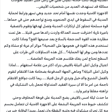
المدينة وربما كانت حادثة اغتيال صبي هي راس جبل الجليد لحوادث
مماثلة قد تستهدف العديد من شخصيات الأبيض…
الاجهزة الامنية وجدت نفسها أمام تحد جديد وهي تسهر وترابط لحماية
المدينة في السقوط في ايدي الجنجويد ومنع تواجدهم حتى في حماها….
قوة مسلحة تتجاوز كل ارتكازات المدينة وتصل لهدفها وتقوم بالتصفية
باعيرة نارية اخترقت جسد العدالة واردت رائدها صبي قتيلا…. هل تمت
مطاردة هذه القوة المدججة بالسلاح بعد صنيعها الفج؟ وماذا كانت
تستخدم هذه القوة في هجومها على الضحية؟ مواتر أم عربة او مشاة وكم
عددها ومن يوفر لها الحماية؟….كل هذه التساؤلات التي طرات على
السطح تحتاج لمن يغك طلاسم هذه الجريمة الغامضة….
اعتيال وكيل اعلى النيابة بالابيض يترك اكثر من علامة استفهام ….لماذا
وكيل اعلى النيابة؟ وماهي الجهة المدفوعة بضخامة هذا الانتقام لتقوم
بالفعل الشنيع والدخيل وتردي الرجل قتيلا….. ربما كانت دوافع الانتقام
ناجمة عن امر ما الا ان سيرة الفقيد المتداولة تجعل باب التشكيك في
نزاهته مغلقا وغير وارد…
ما حدث ليلة امس بالابيض يضع المدينة على فوهة المخاوف وحتى
تتكشف خيوط هءه الجريمة البشعة على الاجهزة الامنية ان تتعامل بحسم
مع كل تحرك مشكوك فيه وتتبع اليقظة وان تعمل بمبدا الوقاية خير من