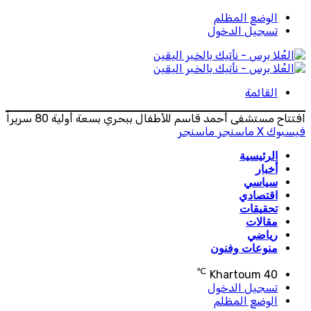
الوضع المظلم
تسجيل الدخول
القائمة
افتتاح مستشفى أحمد قاسم للأطفال ببحري بسعة أولية 80 سريراً
فيسبوك
‫X
ماسنجر
ماسنجر
الرئيسية
أخبار
سياسي
اقتصادي
تحقيقات
مقالات
رياضي
منوعات وفنون
℃
Khartoum
40
تسجيل الدخول
الوضع المظلم