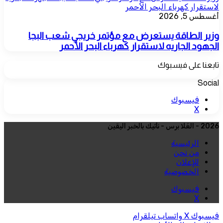
لاستقرار كهرباء البحر الأحمر
أغسطس 5, 2026
وزير الطاقة يستعرض مع مؤتمر خريجي شعب البجا
الجهود الجاريه لاستقرار كهرباء البحر الأحمر
تابعنا على فيسبوك
Social
فيسبوك
‫X
2026 - العُلا برس - نأتيك بالخبر اليقين
الرئيسية
من نحن
للإعلان
الخصوصية
فيسبوك
‫X
فيسبوك
‫X
واتساب
تيلقرام