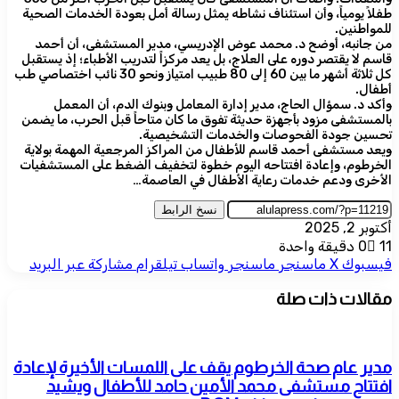
طفلاً يومياً، وأن استئناف نشاطه يمثل رسالة أمل بعودة الخدمات الصحية
للمواطنين.
من جانبه، أوضح د. محمد عوض الإدريسي، مدير المستشفى، أن أحمد
قاسم لا يقتصر دوره على العلاج، بل يعد مركزاً لتدريب الأطباء؛ إذ يستقبل
كل ثلاثة أشهر ما بين 60 إلى 80 طبيب امتياز ونحو 30 نائب اختصاصي طب
أطفال.
وأكد د. سمؤال الحاج، مدير إدارة المعامل وبنوك الدم، أن المعمل
بالمستشفى مزود بأجهزة حديثة تفوق ما كان متاحاً قبل الحرب، ما يضمن
تحسين جودة الفحوصات والخدمات التشخيصية.
ويعد مستشفى أحمد قاسم للأطفال من المراكز المرجعية المهمة بولاية
الخرطوم، وإعادة افتتاحه اليوم خطوة لتخفيف الضغط على المستشفيات
الأخرى ودعم خدمات رعاية الأطفال في العاصمة…
نسخ الرابط
أكتوبر 2, 2025
11
0
دقيقة واحدة
فيسبوك
‫X
ماسنجر
ماسنجر
واتساب
تيلقرام
مشاركة عبر البريد
مقالات ذات صلة
مدير عام صحة الخرطوم يقف على اللمسات الأخيرة لإعادة
افتتاح مستشفى محمد الأمين حامد للأطفال ويشيد