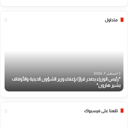
متداول
*
ا
ر
ل
ئ
ه
ي
ل
س
ا
ا
ل
ل
ا
و
ل
أغسطس 7, 2026
*رئيس الوزراء يصدر قرارًا بإعفاء وزير الشؤون الدينية والأوقاف
ز
أ
بشير هارون*
ب
ر
ح
ا
م
ء
ر
ي
ا
ص
ل
تابعنا على فيسبوك
د
س
ر
و
ق
د