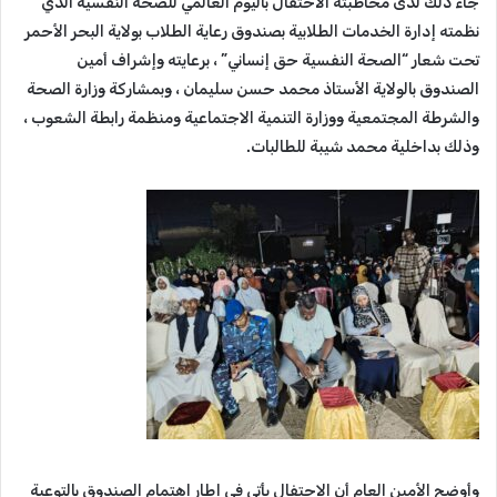
جاء ذلك لدى مخاطبته الاحتفال باليوم العالمي للصحة النفسية الذي
نظمته إدارة الخدمات الطلابية بصندوق رعاية الطلاب بولاية البحر الأحمر
تحت شعار “الصحة النفسية حق إنساني” ، برعايته وإشراف أمين
الصندوق بالولاية الأستاذ محمد حسن سليمان ، وبمشاركة وزارة الصحة
والشرطة المجتمعية ووزارة التنمية الاجتماعية ومنظمة رابطة الشعوب ،
وذلك بداخلية محمد شيبة للطالبات.
وأوضح الأمين العام أن الاحتفال يأتي في إطار اهتمام الصندوق بالتوعية