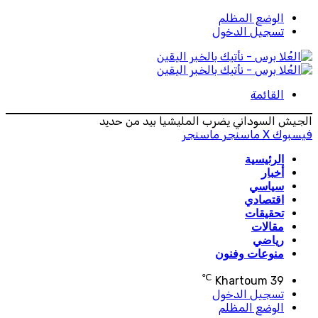
الوضع المظلم
تسجيل الدخول
القائمة
الجيش السوداني يضرب المليشيا بيد من حديد
فيسبوك
‫X
ماسنجر
ماسنجر
الرئيسية
أخبار
سياسي
اقتصادي
تحقيقات
مقالات
رياضي
منوعات وفنون
℃
Khartoum
39
تسجيل الدخول
الوضع المظلم