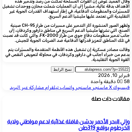
وقال العميد عوض إن القوات المسلحة تمكنت من رصد وتدمير هذه
الأهداف بدقة عالية، مشيراً إلى أن العمليات شملت مخازن ووحدات تشغيل
للمسيّرات والمنظومات الدفاعية، في إطار استهداف القدرات الجوية غير
التقليدية التي تعتمد عليها مليشيا الدعم السريع.
وتُظهر الصور المنشورة آثار التدمير على مسيرات من طراز CH-95 صينية
الصنع، التي نشرتها مليشيا الدعم السريع في مناطق دارفور وكردفان، إلى
جانب تدمير منظومات دفاع جوي من طراز FK-2000، والتي كانت قد نصبت
في تلك المناطق لتعزيز قدراتها الدفاعية ضد الضربات الجوية للجيش.
وقالت مصادر عسكرية إن تشغيل هذه الأنظمة المتقدمة والمسيّرات يتم
بدعم من خبراء أجانب في دارفور وكردفان، في محاولة لتعويض النقص في
القوة الجوية التقليدية.
نسخ الرابط
فبراير 10, 2026
58
0
دقيقة واحدة
فيسبوك
‫X
ماسنجر
ماسنجر
واتساب
تيلقرام
مشاركة عبر البريد
مقالات ذات صلة
وإلي البحر الأحمر يدشن قافلة غذائية لدعم مواطني ولاية
الخرطوم بواقع 319طن