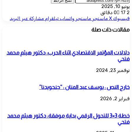
نسخ الرابط
يونيو 10, 2025
2 دقائق
17
0
فيسبوك
‫X
ماسنجر
ماسنجر
واتساب
تيلقرام
مشاركة عبر البريد
مقالات ذات صلة
دلالات المؤتمر الاقتصادي اثناء الحرب: دكتور هيثم محمد
فتحي
نوفمبر 23, 2024
خارج النص : يوسف عبد المنان : “جنجويدنا”
فبراير 2, 2026
خطة 3×3 للتحول الرقمي بداية موفقة: دكتور هيثم محمد
فتحي