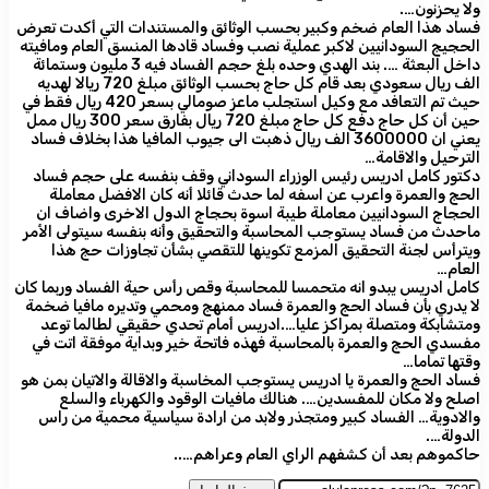
ولا يحزنون….
فساد هذا العام ضخم وكبير بحسب الوثائق والمستندات التي أكدت تعرض
الحجيج السودانيين لاكبر عملية نصب وفساد قادها المنسق العام ومافيته
داخل البعثة …. بند الهدي وحده بلغ حجم الفساد فيه 3 مليون وستمائة
الف ريال سعودي بعد قام كل حاج بحسب الوثائق مبلغ 720 ريالا لهديه
حيث تم التعافد مع وكيل استجلب ماعز صومالي بسعر 420 ريال فقط في
حين أن كل حاج دفع كل حاج مبلغ 720 ريال بفارق سعر 300 ريال ممل
يعني ان 3600000 الف ريال ذهبت الى جيوب المافيا هذا بخلاف فساد
الترحيل والاقامة…
دكتور كامل ادريس رئيس الوزراء السوداني وقف بنفسه على حجم فساد
الحج والعمرة واعرب عن اسفه لما حدث قائلا أنه كان الافضل معاملة
الحجاج السودانيين معاملة طيبة اسوة بحجاج الدول الاخرى واضاف ان
ماحدث من فساد يستوجب المحاسبة والتحقيق وأنه بنفسه سيتولى الأمر
ويترأس لجنة التحقيق المزمع تكوينها للتقصي بشأن تجاوزات حج هذا
العام…
كامل ادريس يبدو انه متحمسا للمحاسبة وقص رأس حية الفساد وربما كان
لا يدري بأن فساد الحج والعمرة فساد ممنهج ومحمي وتديره مافيا ضخمة
ومتشابكة ومتصلة بمراكز عليا….ادريس أمام تحدي حقيقي لطالما توعد
مفسدي الحج والعمرة بالمحاسبة فهذه فاتحة خير وبداية موفقة اتت في
وقتها تماما…
فساد الحج والعمرة يا ادريس يستوجب المخاسبة والاقالة والاتيان بمن هو
اصلح ولا مكان للمفسدين…. هنالك مافيات الوقود والكهرباء والسلع
والادوية… الفساد كبير ومتجذر ولابد من ارادة سياسية محمية من راس
الدولة….
حاكموهم بعد أن كشفهم الراي العام وعراهم…..