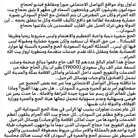
تداول رواد مواقع التواصل الاجتماعي صورا ومقاطع فيديو لحجاج
سودانيون يفترشون الارض ويلتحفون السماء في مظهر لا يليق بحجاج بيت
الله الحرام وكان من المفترض ان يتم التعامل مع الحاج السوداني بصورة
حضارية ومتقدمة لطالما هو دافع تكاليف اقامته وكل ما يتعلق بحجه … أين
الدولة وهي تترك الحبل على القارب للمفسدين بأن يتلاعبوا بحجاج
السودان….
الحج شعيرة دينية واجبة التعظيم والاهتمام وليس مشروعا ربحيا وطريقا
للفساد!! … من حق الدولة أن تستفيد ولكن بصورة حضارية ومقبولة ليس
فيها اي لبس… المملكة العربية السعودية الحج والعمرة بالنسبة لها موارد
اقتصادية هامة ومقابل ذلك تقدم خدمات متقدمة ومتطورة لزوار بيت الله
الحرام….
حجاج هذا العام البالغ عددهم 12 ألف حاج دفعوا مبالغ ضخمة وصلت
لتسعة عشر الف ريال سعودي (19000) نظير أن ينال الحاج حظه من
الخدمات والتفويج الجيد داخل المشاعر واماكن الاقامة بمكة والمدينة التي
تشمل (الفنادق) والوجبات ووسائل الترحيل…
ما تناقلته وسائل التواصل الاجتماعي وما عبر عنه بعض الحجيج عبر
صفحاتهم أمر يدعو للحيرة ويسيء للسودان … هل نحن بهذا القبح؟ وماذا
نقول للعالم الذي رسم عنا صورة جيدة للنزاهة والامانة… ما حدث يعبر عن
فوضى وسبهللية وعدم مسؤولية تتحمل تبعاتها هيئة الحج والعمرة ووزارة
الاوقاف والدولة ذات نفسها…
كل عام تحدث تجاوزات يشيب لها الرأس في بعثة الحج السودانية التي
تعكس واقع مظلم عن السودان…كل حجاج بيت الله الحرام يتلقون اعظم
الخدمات واجودها من حيث اماكن الاقامة و(الوجبات) ووسائل الترحيل
وطرق التفويج عدا حجاج السودان الذين دوما ما يواجهون الصعوبات طيلة
فترة تواجدهم بالمملكة والامر سادتي مربوط بمصفوفة المفسدين واللوبي
المسيطر على سستم الحج والعمرة في السودان لأنه ليست هنالك محاسبة