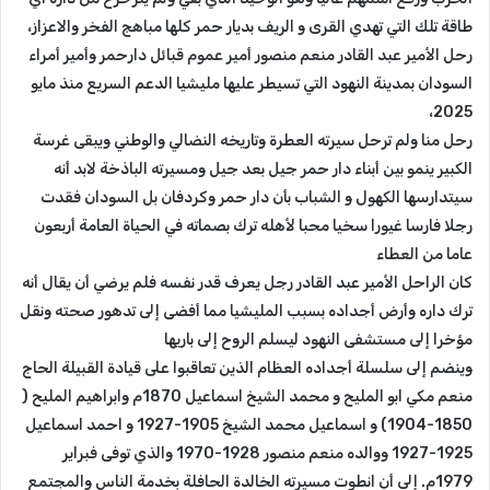
طاقة تلك التي تهدي القرى و الريف بديار حمر كلها مباهج الفخر والاعزاز،
رحل الأمير عبد القادر منعم منصور أمير عموم قبائل دارحمر وأمير أمراء
السودان بمدينة النهود التي تسيطر عليها مليشيا الدعم السريع منذ مايو
2025،
رحل منا ولم ترحل سيرته العطرة وتاريخه النضالي والوطني ويبقى غرسة
الكبير ينمو بين أبناء دار حمر جيل بعد جيل ومسيرته الباذخة لابد أنه
سيتدارسها الكهول و الشباب بأن دار حمر وكردفان بل السودان فقدت
رجلا فارسا غيورا سخيا محبا لأهله ترك بصماته في الحياة العامة أربعون
عاما من العطاء
كان الراحل الأمير عبد القادر رجل يعرف قدر نفسه فلم يرضي أن يقال أنه
ترك داره وأرض أجداده بسبب المليشيا مما أفضى إلى تدهور صحته ونقل
مؤخرا إلى مستشفى النهود ليسلم الروح إلى باريها
وينضم إلى سلسلة أجداده العظام الذين تعاقبوا على قيادة القبيلة الحاج
منعم مكي ابو المليح و محمد الشيخ اسماعيل 1870م وابراهيم المليح (
1850-1904) و اسماعيل محمد الشيخ 1905-1927 و احمد اسماعيل
1925-1927 ووالده منعم منصور 1928-1970 والذي توفى فبراير
1979م. إلى أن انطوت مسيرته الخالدة الحافلة بخدمة الناس والمجتمع