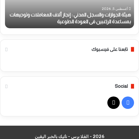
ج
ع
و
د
أغسطس 5, 2026
هيئة الجوازات والسجل المدني : إنجاز ألاف المعاملات وتوجيهات
ا
ي
بمساعدة الراغبين فى العودة الطوعية
ص
ز
ة
ا
ت
ت
ض
و
ر
ا
ب
تابعنا على فيسبوك
ل
م
س
س
ج
ت
ل
ش
ا
ف
Social
ل
ى
م
ب
د
و
ف
ن
ل
ي
ا
ي
X
:
ي
إ
ة
س
ن
س
2026 - العُلا برس - نأتيك بالخبر اليقين