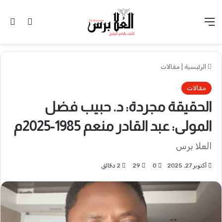
القائمة
تسجيل 
ال
الرئيسية
|
مقالات
مقالات
الحقيقة مجردة: د. حبيب فضل
المولى: عبد القادر منعم 1985-2025م
العلا برس
أكتوبر 27, 2025
0
29
2 دقائق