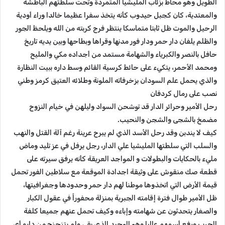
الطويل وهو محاط بزئاب المليشيا المتمردة وتحت سلطتهم الباطشة
والمعتدية، كان كجبل حيدوب كأنه يتخذ سفرا عظيما خالدا وراء أودية
الرحيل والموت ظل ثابتا متماسكا ينتظر فرج كربته من الله ويلحظ الجور
والظلم يلفان دار حمر ودار فور مدنها وقراها وبطاحها وبين يديه تاريخ
حافل بالنصر والكبرياء والشهامة مستمد من أجداده مكي والمليح
ومحمد الأحمر، يتكيء على حائط كرسية القائم وسط داره ببيت النظارة
والذي يحمل علم السودان بزخرفاته الملونة وطلائه العتيق كرمز وطني
نصب على رمال كردفان
رحل الأمير وحرائر الدار قد توشحن السواد وليلهن في خيام النزوح
مضمخ بالشجى والشجن والنحيب.
كيف لا يندبن وقد رحل الأسد الذي لم يبرح عرينة رغم آلة القتل والنهب
والسلب التي سلطتها المليشيا علي الدار، رجل يرفل في عز تليد وماض
مليء بالحكايات والبطولات و المواجد العريقة كأنه يرفق سيرته على
قطعة صك منقوش على وثيقة اجدادة الموقعة مع سلاطين الفور تحمل
قيمة الأرض التي اتخذوها موطنا لهم دار حمر وحدودها وجغرافيتها،
ظل الأمير طوال فترة إقامته الجبرية بمنزلة محفوراً في عقول الكبار
والصغار يتحدثون عن شهامته وإباءه وكيف تحمل عنهم جميعا كلفة
الحرب ورفع أسمهم عاليا وهو الوحيد الذي بقي ولم يتزحزح من داره أي