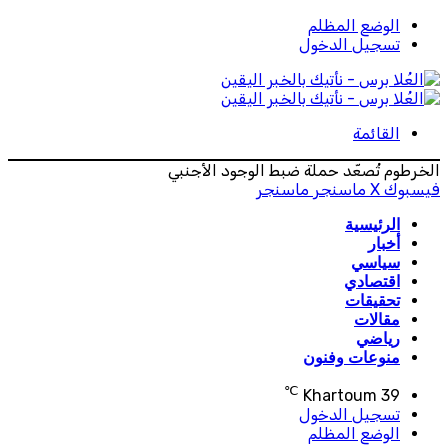
الوضع المظلم
تسجيل الدخول
القائمة
الخرطوم تُصعّد حملة ضبط الوجود الأجنبي
فيسبوك
‫X
ماسنجر
ماسنجر
الرئيسية
أخبار
سياسي
اقتصادي
تحقيقات
مقالات
رياضي
منوعات وفنون
℃
Khartoum
39
تسجيل الدخول
الوضع المظلم