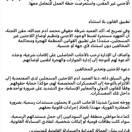
الأجنبي غير المقنن، واستعرضت خطة العمل للتعامل معها.
تطبيق القانون بلا استثناء
وفي تصريح له، أكد العميد شرطة حقوقي محمد آدم عبدالله، مقرر اللجنة،
أن الجهود مستمرة لضبط الوجود الأجنبي وتنظيم أوضاع اللاجئين غير
المسجلين، مشددًا على تطبيق القوانين المنظمة للهجرة ومحاكمة
المخالفين دون استثناء لأي جهة أو جنسية.
وأضاف أن الإدارة ترحب بالأجانب الحاصلين على إقامات شرعية، وجدّد
الدعوة لهم للتوجه إلى إدارة الجوازات والهجرة لتقنين أوضاعهم.
دعوة للاجئين وتحذير للمخالفين
وفي السياق ذاته، دعا العميد آدم اللاجئين المسجلين لدى المعتمدية إلى
الالتزام بالتوجه إلى المعسكرات المخصصة لهم، مؤكدًا حماية حقوقهم
وفقًا للقانون الدولي والمعايير الإنسانية، مع التشديد على ضرورة تواجدهم
داخل تلك المعسكرات.
ووجّه تحذيرًا شديدًا للأجانب الذين لا يحملون مستندات رسمية، بضرورة
المغادرة الفورية، مهددًا باتخاذ إجراءات قانونية بحقهم.
كما دعا مواطني منطقة أبيي السودانيين إلى حمل مستنداتهم الرسمية،
سواء كانت بطاقات قومية أو إثباتات شخصية، لتفادي المساءلة القانونية.
قرارات بشأن العمالة المنزلية والمساءلة القانونية للمتسترين