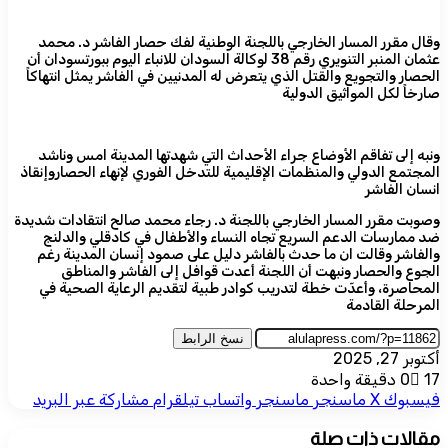
وقال مقرر المسار الخارجي باللجنة الوطنية لفك حصار الفاشر د. محمد
عثمان المنبر التنويري رقم 38 لوكالة السودان للانباء اليوم ببورتسودان أن
الحصار والتجويع والقتل الذي يتعرض له المدنيين في الفاشر يمثل انتهاكاً
صارخاً لكل المواثيق الدولية
ونبه إلى تفاقم الأوضاع جراء الأحداث التي شهدتها المدينة امس وناشد
المجتمع الدولي والمنظمات الإقليمية للتدخل الفوري لإنهاء الحصاروإنقاذ
انسان الفاشر
وصوبت مقرر المسار الخارجي باللجنة د. رجاء محمد صالح انتقادات شديدة
ضد ممارسات الدعم السريع تجاه النساء والأطفال في كادقلي والدلنج
والفاشر وقالت ان ما حدث بالفاشر دليل على صمود إنسان المدينة رغم
الجوع والحصار ونبهت أن اللجنة أعدت قوافل إلى الفاشر والمناطق
المحاصرة، وأعدّت خطة لتدريب كوادر طبية لتقديم الرعاية الصحية في
المرحلة القادمة
نسخ الرابط
أكتوبر 27, 2025
17
0
دقيقة واحدة
فيسبوك
‫X
ماسنجر
ماسنجر
واتساب
تيلقرام
مشاركة عبر البريد
مقالات ذات صلة