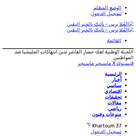
الوضع المظلم
تسجيل الدخول
القائمة
اللجنة الوطنية لفك حصار الفاشر تدين انتهاكات المليشيا ضد
المواطنين
فيسبوك
‫X
ماسنجر
ماسنجر
الرئيسية
أخبار
سياسي
اقتصادي
تحقيقات
مقالات
رياضي
منوعات وفنون
℃
Khartoum
37
تسجيل الدخول