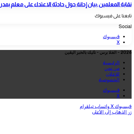
نقابة المعلمين :بيان إدانة حول حادثة الاعتداء على معلم بمد
تابعنا على فيسبوك
Social
فيسبوك
‫X
2026 - العُلا برس - نأتيك بالخبر اليقين
الرئيسية
من نحن
للإعلان
الخصوصية
فيسبوك
‫X
فيسبوك
‫X
واتساب
تيلقرام
زر الذهاب إلى الأعلى