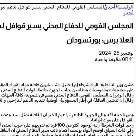
الرئيسية
|
أخبار
|
المجلس القومي للدفاع المدني يسير قوافل لدعم مو
أخبار
المجلس القومي للدفاع المدني يسير قوافل ل
العلا برس: بورتسودان
نوفمبر 25, 2024
11
0
دقيقة واحدة
دشن وزير الداخلية اللواء شرطة(م) خليل باشا سايرين قافلة مواد الايواء ال
على مشمعات وناموسيات وبطاطين بجانب اجهزة خاصة بقوات الدفاع المدنى ب
وقال الوزير إن المجلس القومي للدفاع المدني يضم في عضويته كافة الجهات ذا
وقال إن تدشين القافلة في إطار المسؤولية الوطنية تقديم الدعم للنازحين وا
ومن ناحيته أكد والي الجزيرة الطاهر ابراهيم الخير أن القافلة تمثل سند وعض
القوافل على مواد ايوائية
وحيا قوات الشرطة ونبه لوجود أكثر من 100فرد تم تدريبهم على حرب المدن للعمل في ولاية الجزيرة
وفي ذات السياق اوضح اللواء يوسف الامام نائب مدير الدفاع المدني أن القافل
وأعلن مساعد المدير العام للعمليات الفنية والطوارئ اللواء قرشي حسين عن خط