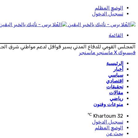
الوضع المظلم
تسجيل الدخول
القائمة
المجلس القومي للدفاع المدني يسير قوافل لدعم مواطني شرق الجز
فيسبوك
‫X
ماسنجر
ماسنجر
الرئيسية
أخبار
سياسي
اقتصادي
تحقيقات
مقالات
رياضي
منوعات وفنون
℃
Khartoum
32
تسجيل الدخول
الوضع المظلم
بحث عن