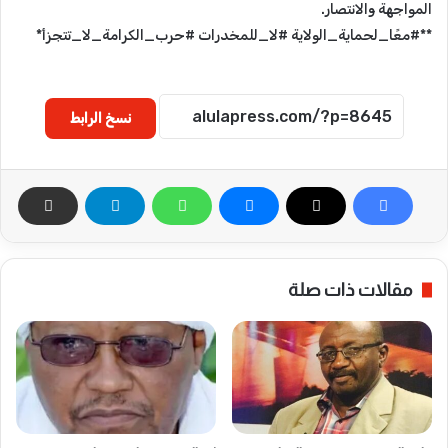
المواجهة والانتصار.
**#معًا_لحماية_الولاية #لا_للمخدرات #حرب_الكرامة_لا_تتجزأ*
نسخ الرابط
مقالات ذات صلة