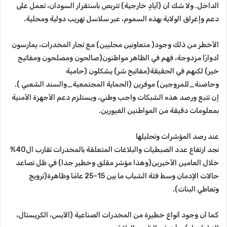
الداخل. ولا شك أن (أيادٍ خارجية) تتربص باستقرار السودان، تعمل على
دعم وإغراق الولاية بهذه السموم، عبر سلاسل تهريب دولية ومحلية.
الأخطر من ذلك وجود( متعاونين محليين) مع تجار المخدرات، يمارسون
أدوارًا مزدوجة، فهم في الظاهر مواطنون(صالحون ومصلحون ومفاتيح
خير) لكنهم في الحقيقة(مفاتيح شر) يشكلون (حامية
وحاضنة_للمروجين) موفرين (الحماية المجتمعية_والسند الشعبي ).
إن تتبع ورصد هذه الشبكات واجب وطني، ويستلزم دعم الأجهزة الأمنية
بمعلومات دقيقة من المواطنين الغيورين.
عند رصد المؤشرات وتحليلها
نجد ارتفاع عدد الضبطيات والبلاغات المتعلقة بالمخدرات تقارب ال40%
خلال العامين الأخيرين(وهذا مؤشر مقلق وخطير جدا) في ظل تصاعد
حالات الإدمان وسط فئة الشباب ما بين 15–25 عامًا وظاهرة(ترويج
وتعاطي البنات).
كما أن وجود أنواع خطيرة من المخدرات الصناعية (الآيس، الكريستال،