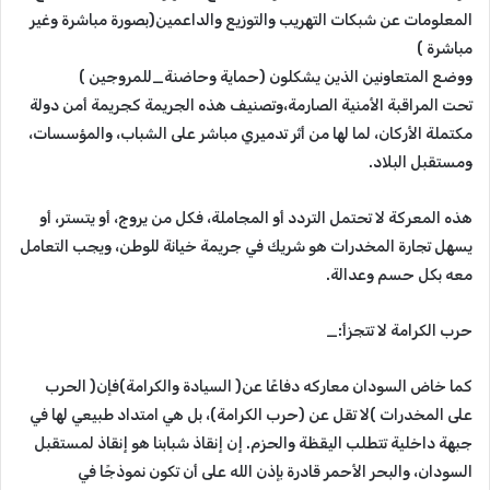
المعلومات عن شبكات التهريب والتوزيع والداعمين(بصورة مباشرة وغير
مباشرة )
ووضع المتعاونين الذين يشكلون (حماية وحاضنة_للمروجين )
تحت المراقبة الأمنية الصارمة،وتصنيف هذه الجريمة كجريمة أمن دولة
مكتملة الأركان، لما لها من أثر تدميري مباشر على الشباب، والمؤسسات،
ومستقبل البلاد.
هذه المعركة لا تحتمل التردد أو المجاملة، فكل من يروج، أو يتستر، أو
يسهل تجارة المخدرات هو شريك في جريمة خيانة للوطن، ويجب التعامل
معه بكل حسم وعدالة.
حرب الكرامة لا تتجزأ:_
كما خاض السودان معاركه دفاعًا عن( السيادة والكرامة)فإن( الحرب
على المخدرات )لا تقل عن (حرب الكرامة)، بل هي امتداد طبيعي لها في
جبهة داخلية تتطلب اليقظة والحزم. إن إنقاذ شبابنا هو إنقاذ لمستقبل
السودان، والبحر الأحمر قادرة بإذن الله على أن تكون نموذجًا في