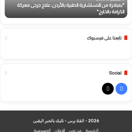
*بمبادرة من الاستشارية الطبية بالأردن: علاج جرحى معركة
م
ا
الكرامة بالخارج*
ب
ن
ن
ا
ي
ل
د
ا
ش
س
ن
تابعنا على فيسبوك
ت
ا
ش
ل
ا
م
ر
ح
ي
و
Social
ة
ل
ا
ا
ل
ل
ف
ط
ق
ب
و
ي
X
ي
م
ة
ي
س
ب
ع
2026 - العُلا برس - نأتيك بالخبر اليقين
ب
ا
ب
ل
ر
الرئيسية
من نحن
للإعلان
الخصوصية