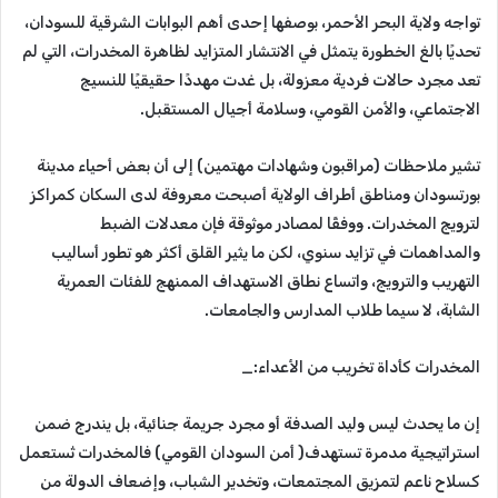
تواجه ولاية البحر الأحمر، بوصفها إحدى أهم البوابات الشرقية للسودان،
تحديًا بالغ الخطورة يتمثل في الانتشار المتزايد لظاهرة المخدرات، التي لم
تعد مجرد حالات فردية معزولة، بل غدت مهددًا حقيقيًا للنسيج
الاجتماعي، والأمن القومي، وسلامة أجيال المستقبل.
تشير ملاحظات (مراقبون وشهادات مهتمين) إلى أن بعض أحياء مدينة
بورتسودان ومناطق أطراف الولاية أصبحت معروفة لدى السكان كمراكز
لترويج المخدرات. ووفقًا لمصادر موثوقة فإن معدلات الضبط
والمداهمات في تزايد سنوي، لكن ما يثير القلق أكثر هو تطور أساليب
التهريب والترويج، واتساع نطاق الاستهداف الممنهج للفئات العمرية
الشابة، لا سيما طلاب المدارس والجامعات.
المخدرات كأداة تخريب من الأعداء:_
إن ما يحدث ليس وليد الصدفة أو مجرد جريمة جنائية، بل يندرج ضمن
استراتيجية مدمرة تستهدف( أمن السودان القومي) فالمخدرات تُستعمل
كسلاح ناعم لتمزيق المجتمعات، وتخدير الشباب، وإضعاف الدولة من