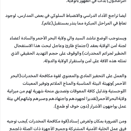
الترامادول) بدأت في الظهور بالولاية.
أيضا تراجع الأداء الدراسي والانضباط السلوكي في بعض المدارس، لوجود
تعاطٍ في المراحل المبكرة مما ينذر بمستقبل(غاتم).
ويستوجب الوضع نناشد السيد والي ولاية البحر الأحمر والسادة أعضاء
لجنة أمن الولاية بعقد (اجتماع طارئ وعاجل لبحث هذا الاستفحال
الخطير لجرائم المخدرات) والوقوف على حجم التهديد الحقيقي الذي
تمثله هذه الآفة على أمن واستقرار الولاية والدولة.
والعمل على التحفيز المادي والمعنوي لقوة مكافحة المخدرات(البحر
الأحمر )وتهيئة البيئة المناسبة والمناخ الملائم وتوفير المعينات
اللوجستية وتذليل كافة المعوقات وتصديق منحة شهرية لهم من ميزانية
ولايةالبحرالأحمر(تقديرا لجهودهم واجتهادهم وصبرهم وثباتهم)في بيئة
عمل يواجهون الأشرار (دون خوف أو طمع).
ومن الضرورة بمكان ولغرض إسناد(قوة مكافحة المخدرات )يجب توجيه
فرق عمل الخلية الأمنية المشتركة وجميع الأجهزة ذات الصلة ذلجمع