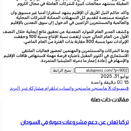
المقبلة ستشهد معالجات كبيرة للشركات العاملة في مجال الكروم
وأكد حاكم النيل الأزرق أن الإقليم يشهد استقرارا أمنيا غير مسبوق وأن
حكومته مستعدة لتقديم كل التسهيلات الممكنة للشركات المحلية
والعالمية والمستثمرين الراغبين في الدخول إلى سوق التعدين بالإقليم
وكشف المدير العام للموارد المعدنية عن تحقيق نتائج إيجابية خلال النصف
الأول من العام الحالي حيث ارتفعت نسبة الإنتاج بنسبة 100 وحققت
الإيرادات نموا بنسبة 300 مقارنة بذات الفترة من العام الماضي.
ودعا الشركات والمستثمرين والمهتمين لحضور فعاليات الملتقى
الاستثماري في أكتوبر المقبل باعتباره فرصة مهمة لاستنهاض طاقات الإقليم
والإسهام في إعادة إعمار ما دمرته المليشيا المتمردة.
نسخ الرابط
يوليو 31, 2025
15
0
دقيقة واحدة
فيسبوك
‫X
ماسنجر
ماسنجر
واتساب
تيلقرام
مشاركة عبر البريد
مقالات ذات صلة
تركيا تعلن عن دعم مشروعات حيوية في السودان