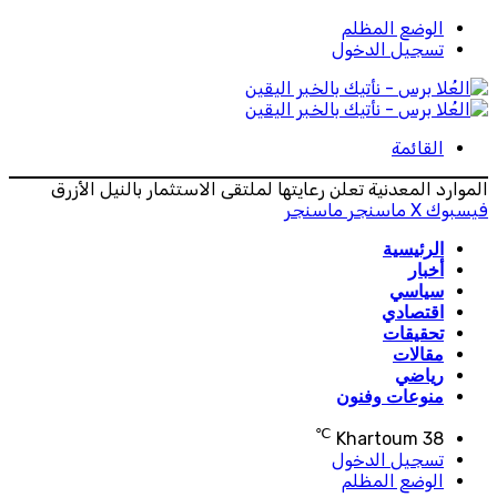
الوضع المظلم
تسجيل الدخول
القائمة
الموارد المعدنية تعلن رعايتها لملتقى الاستثمار بالنيل الأزرق
فيسبوك
‫X
ماسنجر
ماسنجر
الرئيسية
أخبار
سياسي
اقتصادي
تحقيقات
مقالات
رياضي
منوعات وفنون
℃
Khartoum
38
تسجيل الدخول
الوضع المظلم