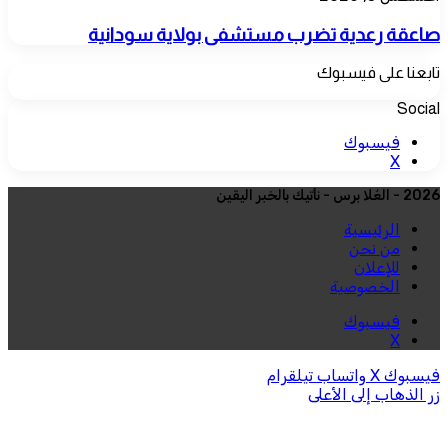
صاعقة رعدية تضرب مستشفى بولاية سودانية
تابعنا على فيسبوك
Social
فيسبوك
‫X
2026 - العُلا برس - نأتيك بالخبر اليقين
الرئيسية
من نحن
للإعلان
الخصوصية
فيسبوك
‫X
فيسبوك
‫X
واتساب
تيلقرام
زر الذهاب إلى الأعلى