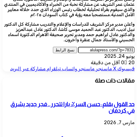
عثمان عمر الشريف عن مشاركة نخبة من الخبراء والاكاديميين في المنتدي
والذي سيقوم بقرأة تحليلية لخطاب رئيس الوزراء الذي حدد خلاله معايير
الأمل المدنية.مستصحبا معه رؤية في كتاب السودان ٢٠٢٥م
وأعلن مدير مركز الشريف للدراسات والإعلام والتدريب مشاركة كل الدكتور
نبيل اديب، الدكتور عبد الحميد موسى كاشا، الدكتور عادل عبدالعزيز
والدكتور عادل ابراهيم حمد ومدير تحرير صحيفة الاهرام الدكتورة اسماء
الحسيني والأستاذ جمال عنقرة وآخرون.
نسخ الرابط
يونيو 24, 2025
20
0
أقل من دقيقة
فيسبوك
‫X
ماسنجر
ماسنجر
واتساب
تيلقرام
مشاركة عبر البريد
مقالات ذات صلة
حد القول بقلم: حسن السر٪: بارا تتحرر.. فجر جديد يشرق
في كردفان
مارس 7, 2026