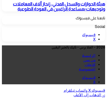
هيئة الجوازات والسجل المدني : إنجاز ألاف المعاملات
وتوجيهات بمساعدة الراغبين فى العودة الطوعية
تابعنا على فيسبوك
Social
فيسبوك
‫X
2026 - العُلا برس - نأتيك بالخبر اليقين
الرئيسية
من نحن
للإعلان
الخصوصية
فيسبوك
‫X
فيسبوك
‫X
واتساب
تيلقرام
زر الذهاب إلى الأعلى