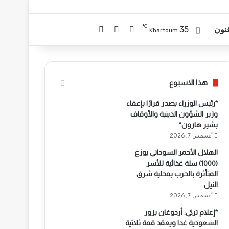
℃
35
تسجيل الدخول
بحث عن
الوضع المظلم
نون
Khartoum
هذا الاسبوع
*رئيس الوزراء يصدر قرارًا بإعفاء
وزير الشؤون الدينية والأوقاف
بشير هارون*
أغسطس 7, 2026
الهلال الأحمر السوداني يوزع
(1000) سلة غذائية للأسر
المتأثرة بالحرب بمحلية شرق
النيل
أغسطس 7, 2026
*إعلام تركي: أردوغان يزور
السعودية غدا ويعقد قمة ثلاثية