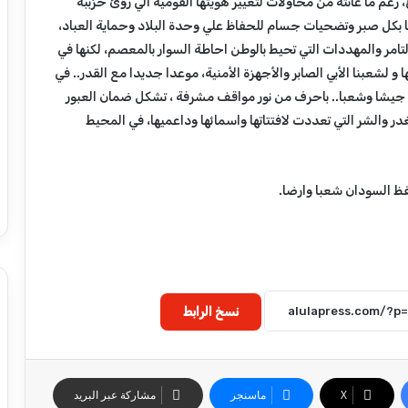
 رغم ما عانته من محاولات لتغيير هويتها القوميه الي رؤئ حزببه
بكل صبر وتضحيات جسام للحفاظ علي وحدة البلاد وحماية العباد،
لتامر والمهددات التي تحيط بالوطن احاطة السوار بالمعصم، لكنها في
و لشعبنا الأبي الصابر والأجهزة الأمنية، موعدا جديدا مع القدر.. في
 جيشا وشعبا.. باحرف من نور مواقف مشرفة ، تشكل ضمان العبور
ر والشر التي تعددت لافتتاتها واسمائها وداعميها، في المحيط
فظ السودان شعبا وارضا.
نسخ الرابط
‫X
ماسنجر
مشاركة عبر البريد