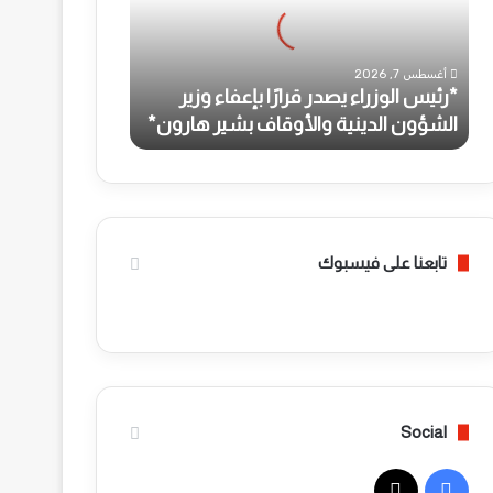
س
ا
ل
أغسطس 7, 2026
و
*رئيس الوزراء يصدر قرارًا بإعفاء وزير
ز
الشؤون الدينية والأوقاف بشير هارون*
ر
ا
ء
ي
ص
د
تابعنا على فيسبوك
ر
ق
ر
ا
رً
ا
ب
إ
Social
ع
ف
ف