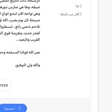
الراسخة، ذات التاريخ المضئ،
16
ضيقه، وها هي تمارس دورها 
وهي تواجه الان ابشع انواع ا
أقل من دقيقة
صبيحة كل يوم يضرب الله لها 
تلاحم شعبي رائع.. ليسطروا
لفجر جديد، وهزيمة قوي الغد
القريب والبعيد ..
نصر الله قواتنا المسلحه وح
والله ولي التوفيق
فيسبوك