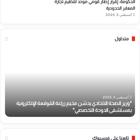
الحكومة: إقرار إطار قومي موحد لتنظيم تجارة
المعابر الحدودية
أغسطس 5, 2026
متداول
*
ه
و
ي
ز
ئ
ي
ة
ر
ا
ا
ل
ل
ج
ص
و
أغسطس 5, 2026
*وزير الصحة الاتحادي يدشن مخيم زراعة القوقعة الإلكترونية
ه
ح
ا
بمستشفى الدوحة التخصصي*
ب
ة
ز
ا
ا
ل
ت
ا
و
ت
ا
تابعنا على فيسبوك