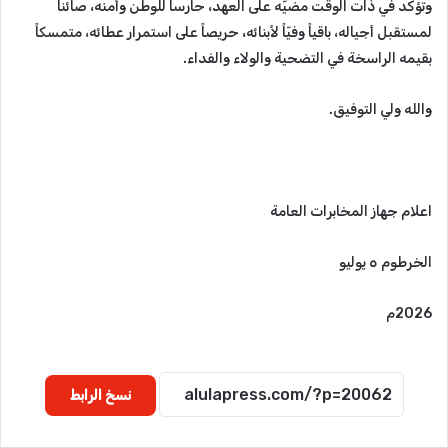
وتؤكد في ذات الوقت مضيَّه على العهد، حارساً للوطن وأمنه، صائناً
لمستقبل أجياله، باقياً وفيّاً لأبنائه، حريصاً على استمرار عطائه، متمسكاً
بقيمه الراسخة في التضحية والولاء والفداء.
والله ولي التوفيق.
اعلام جهاز المخابرات العامة
الخرطوم ٥ يوليو
2026م
نسخ الرابط