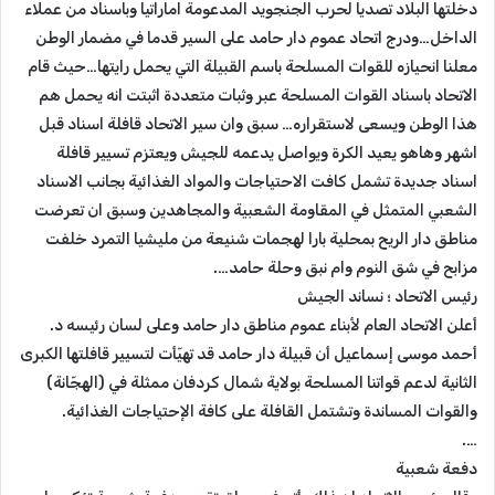
دخلتها البلاد تصديا لحرب الجنجويد المدعومة اماراتيا وباسناد من عملاء
الداخل…ودرج اتحاد عموم دار حامد على السير قدما في مضمار الوطن
معلنا انحيازه للقوات المسلحة باسم القبيلة التي يحمل رايتها…حيث قام
الاتحاد باسناد القوات المسلحة عبر وثبات متعددة اثبتت انه يحمل هم
هذا الوطن ويسعى لاستقراره… سبق وان سير الاتحاد قافلة اسناد قبل
اشهر وهاهو يعيد الكرة ويواصل يدعمه للجيش ويعتزم تسيير قافلة
اسناد جديدة تشمل كافت الاحتياجات والمواد الغذائية بجانب الاسناد
الشعبي المتمثل في المقاومة الشعبية والمجاهدين وسبق ان تعرضت
مناطق دار الريح بمحلية بارا لهجمات شنيعة من مليشيا التمرد خلفت
مزابح في شق النوم وام نبق وحلة حامد….
رئيس الاتحاد ؛ نساند الجيش
أعلن الاتحاد العام لأبناء عموم مناطق دار حامد وعلى لسان رئيسه د.
أحمد موسى إسماعيل أن قبيلة دار حامد قد تهيّأت لتسيير قافلتها الكبرى
الثانية لدعم قواتنا المسلحة بولاية شمال كردفان ممثلة في (الهجّانة)
والقوات المساندة وتشتمل القافلة على كافة الإحتياجات الغذائية.
….
دفعة شعبية