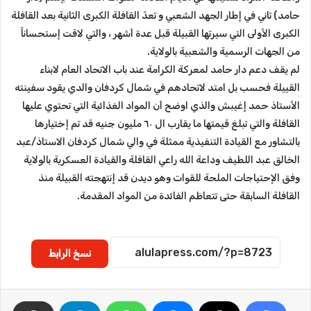
حامد) تاني في إطار الجهد الشعبي و تعدّ القافلة الكبرى الثانية بعد القافلة
الكبرى الأولى التي سيرتها القبيلة قبل عدة أشهر ، والتي لاقت إستحساناً
من الجهات الرسمية والشعبية بالولاية.
لم يقف دعم دار حامد لمعركة الكرامة عند باب الاتحاد العام لابناء
القييلة فحسب بل امتد لاتحادهم في شمال كردفان والدي يقود سفينته
الأستاذ حمد إغيبش والذي اوضح أن المواد الغذائية التي تحتوي عليها
القافلة والتي تبلغ قيمتها ما يقارب ال ٦٠ مليون جنيه قد تم إختيارها
بالتشاور مع القيادة التنفيذية ممثلة في والي شمال كردفان الاستاذ/عبد
الخالق عبد اللطيف وداعة الله راعي القافلة والقيادة العسكرية بالولاية
وفق الإحتياجات الملحة للقوات وهو ديدن قد إنتهجته القبيلة منذ
القافلة السابقة حتى تتعاظم الفائدة من المواد المقدمة.
نسخ الرابط