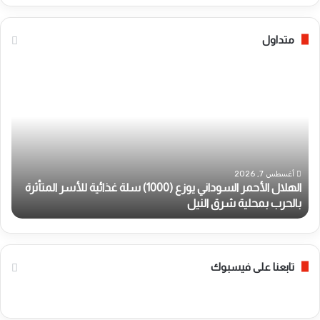
متداول
ا
*
ل
إ
ه
ع
ل
ل
ا
ا
ل
م
ا
ت
ل
ر
أغسطس 7, 2026
الهلال الأحمر السوداني يوزع (1000) سلة غذائية للأسر المتأثرة
*
أ
ك
بالحرب بمحلية شرق النيل
و
ح
ي
م
:
ر
أ
ا
ر
ل
د
تابعنا على فيسبوك
س
و
و
غ
د
ا