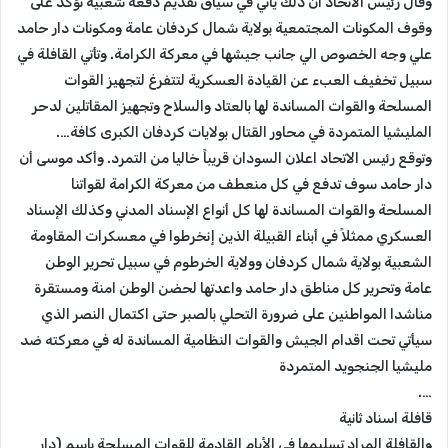
وقال رئيس الاتحاد ان ذلك يأتي في سياق تقديم دفعة شعبية تؤكد على
وقوف المكونات المجتمعية بولاية شمال كردفان عامة ومكونات دار حامد
علي وجه الخصوص الي جانب جيشها في معركة الكرامة. وتأتي القافلة في
سبيل تخفيف العبء عن القيادة العسكرية لتتفرغ لتجهيز القوات
المسلحة والقوات المساندة لها بالعتاد والسلاح وتجهيز المقاتلين لدحر
المليشيا المتمردة في محاور القتال بولايات كردفان الكبرى كافة….
وتوقع رئيس الاتحاد اعلان السودان قريباً خاليا من التمرد. وأكد موسى أن
دار حامد سوف تدفع في كل منعطف من معركة الكرامة لقواتنا
المسلحة والقوات المساندة لها كل أنواع الإسناد المدني وكذلك الإسناد
العسكري ممثلاً في أبناء القبيلة الذين إنخرطوا في معسكرات المقاومة
الشعبية بولاية شمال كردفان وولاية الخرطوم في سبيل تحرير الوطن
عامة وتحرير كل مناطق دار حامد واعدتها لحضن الوطن امنة ومستقرة
مناشدا المواطنين على ضرورة التحلي بالصبر حتى اكتمال النصر الذي
سيأتي تحت اقدام الجيش والقوات النظامية المساندة له في معركته ضد
مليشيا الجنجويد المتمردة
….
قافلة اسناد ثانية
والقافلة المراد تسليمها في الأيام القادمة للقوات المسلحة بإسم (دار