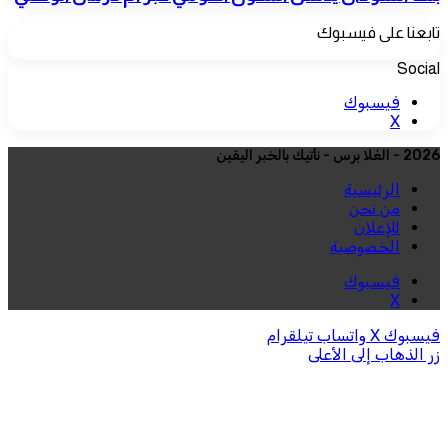
تابعنا على فيسبوك
Social
فيسبوك
‫X
2026 - العُلا برس - نأتيك بالخبر اليقين
الرئيسية
من نحن
للإعلان
الخصوصية
فيسبوك
‫X
فيسبوك
‫X
واتساب
تيلقرام
زر الذهاب إلى الأعلى