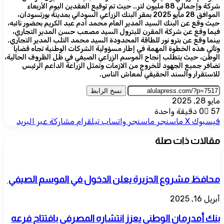
شركة وإجمالي 88 مليون لتر.. حيث تم توقيع العقدين اليوم الأربعاء
الموافق 28 مايو 2025 بمقر البنك الزراعي السوداني بمدينة بورتسودان،
حيث وقع عن البنك السيد المدير العام محمد آدم عبد الكريم بحضور نائبه،
فيما وقع عن شركة المقرن للبترول السيد مصعب حسن المدير التجاري،
بينما وقع عن بترو نور للطاقة المحدودة السيد محمد التلب المدير التجاري.
وتأتي هذه الخطوة المهمة في إطار مسؤولية الشركات الوطنية تجاه قضايا
الوطن، حيث يتطلب إنجاح الموسم الزراعي الصيفي في ظل الظروف الحالية،
تضافر جميع الجهود للخروج من الازمات وتمثل الزراعة الداعم الرئيس
للاستقرار والسند الحقيقي لمعاش الناس.
نسخ الرابط
مايو 28, 2025
57
0
دقيقة واحدة
فيسبوك
‫X
ماسنجر
ماسنجر
واتساب
تيلقرام
مشاركة عبر البريد
مقالات ذات صلة
محافظ مشروع الجزيرة يعلن الدخول في الموسم الصيفي
أبريل 16, 2025
بنك أمدرمان الوطني يعزز انتشاره المصرفي بافتتاح فرعه