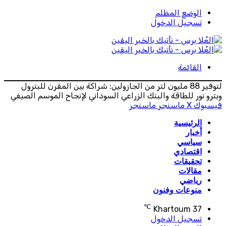
الوضع المظلم
تسجيل الدخول
القائمة
لتوفير 88 مليون لتر من الجازولين: شراكة بين المقرن للبترول
وبترو نور للطاقة والبنك الزراعي السوداني لإنجاح الموسم الصيفي
فيسبوك
‫X
ماسنجر
ماسنجر
الرئيسية
أخبار
سياسي
اقتصادي
تحقيقات
مقالات
رياضي
منوعات وفنون
℃
Khartoum
37
تسجيل الدخول