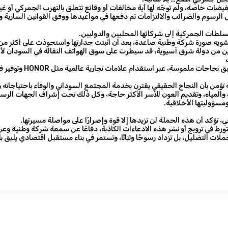
يضات خاصة، ولم توجّه لها أية مخالفات أو وقائع تتعلق بالتهرب الجمركي أو
 الرسوم والضرائب والالتزامات تم دفعها في مواعيدها ووفق القوانين السارية 
سلطات الجمركية إلى شركائها المحليين والدوليين.
لتشويه صورة شركة وطنية صاعدة، بعد أن أثبتت جدارتها واستحوذت على أكثر م
ن من دولة شرق آسيوية، قد سيطرت على سوق الهواتف النقالة في السودان لأك
اليوم، بعد أن تمكّنت 
ؤمن بأن النجاح الحقيقي يقترن بخدمة المجتمع السوداني والوفاء باحتياجاته
لمياه، وتقديم العون للأسر الأكثر حاجة، وكل ذلك تحت إشراف الجهات الرسمية
مسؤوليتها الأخلاقية.
قي، تؤكد أن هذه الحملة لن تزيدها إلا قوة وإصرارًا على مواصلة مسيرتها.
ورط في ترويج أو نشر هذه الادعاءات الكاذبة، دفاعًا عن سمعة شركة وطنية وع
ملات التضليل، بل تزداد رسوخًا وثباتًا، وتستمر في بناء مستقبل اقتصادي يليق بأ