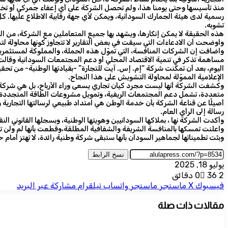
منذ تأسيسها وحتى يومنا هذا، ولم تحصل الشركة على أي إعفاء جمركي أو تخف
رسمية لدى هيئة الجمارك السودانية، ويمكن لأي جهة رقابية الاطلاع عليها. كل
تشوبه.
هذه الحقيقة لا يمكن إنكارها، ويشهد بها جميع المتعاملين مع الشركة، من ال
واوضحت أن الادعاءات التي سيقت في بعض التقارير لا تتجاوز كونها محاولة 
واضافت إن الشركات المنافسة، التي تموّل هذه الحملة، والمملوكة لمستثمري
مساهمة تذكر في تنمية الاقتصاد المحلي أو دعم المجتمعات السودانية وقالت
الإعلامية المموّلة لمحاولة التشويش على هذا النجاح.
وكشفت الشركة أنها ليست مجرد كيان تجاري يسعى وراء الأرباح، بل هي شركة ت
متعددة، تشمل دعم المجتمعات الريفية، وتمويل مشروعات الطاقة المتجددة وا
أصيلًا عن قناعة الشركة بأن خدمة الوطن هي امتداد طبيعي لرسالتها التجارية و
رسالة إلى الرأي العام.
وأكدت الشركة نها ، بملاكها السودانيين وهويتها الوطنية، وبسجلها القانوني الن
واعلنت تمسكها بالمنافسة الشريفة والشفافية المطلقة،وقطعت بأنها لم ولن تت
وبثت تطميناتها لجماهير السودان بأنها ستبقى شركة وطنية رائدة، لا تهتز أمام ح
نسخ الرابط
يوليو 18, 2025
2 دقائق
36
0
فيسبوك
‫X
ماسنجر
ماسنجر
واتساب
تيلقرام
مشاركة عبر البريد
مقالات ذات صلة