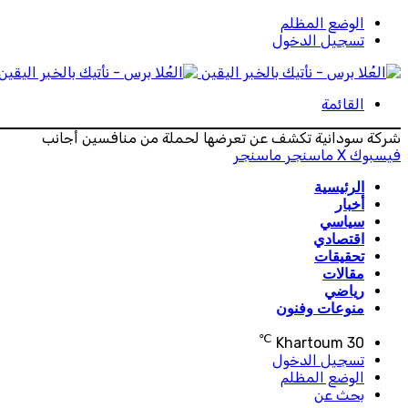
الوضع المظلم
تسجيل الدخول
القائمة
شركة سودانية تكشف عن تعرضها لحملة من منافسين أجانب
فيسبوك
‫X
ماسنجر
ماسنجر
الرئيسية
أخبار
سياسي
اقتصادي
تحقيقات
مقالات
رياضي
منوعات وفنون
℃
Khartoum
30
تسجيل الدخول
الوضع المظلم
بحث عن