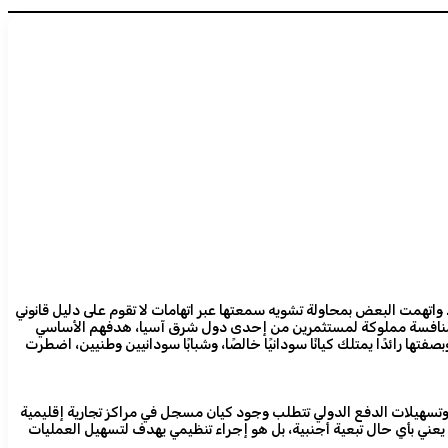
تهمت البعض بمحاولة تشويه سمعتها عبر اتهامات لا تقوم على دليل قانوني
ت منافسة مملوكة لمستثمرين من إحدى دول شرق آسيا، هدفهم الأساسي
ها رائدًا يمتلك كيانًا سودانيًا خالصًا، وشبابًا سودانيين وطنيين، اضطرت
سهيلات الدفع الدولي تتطلب وجود كيان مسجل في مراكز تجارية إقليمية
يعني بأي حال تبعية أجنبية، بل هو إجراء تنظيمي يهدف لتسهيل العمليات