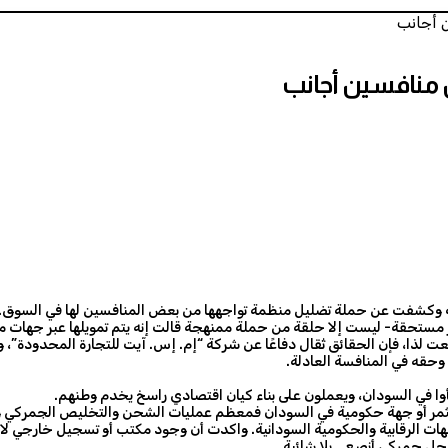
 أجانب
منافسين أجانب
ة وكشفت عن حملة تضليل منظمة تواجهها من بعض المنافسين لها في السوق. وا
ير مستحقة- ليست إلا حلقة من حملة ممنهجة قالت إنه يتم تمويلها عبر جها
لذا، فإن الحقائق تُقال دفاعًا عن شركة “إم. إس. آيت للتجارة المحدودة”، وبصفت
وحقه في المنافسة العادلة.
شأوا في السودان، ويعملون على بناء كيان اقتصادي راسخ يخدم وطنهم.
ثمر أو جهة حكومية في السودان فمعظم عمليات الشحن والتخليص الجمركي وت
هات الرقابية والحكومية السودانية. واكدت أن وجود مكتب أو تسجيل خارجي لا 
سجل جمركي أنصع… بلا شائبة.