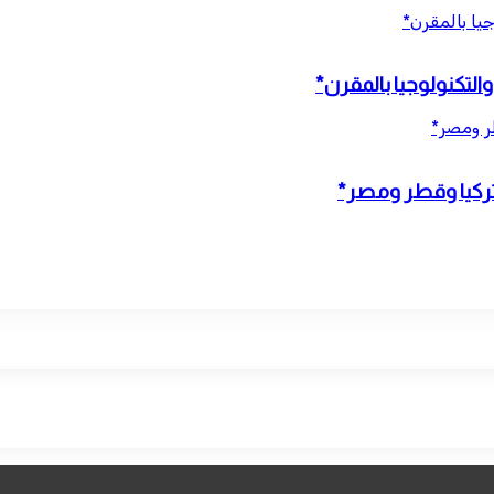
يا بالمقرن*
التكنولوجيا بالمقرن*
طر ومصر*
وتركيا وقطر ومصر*