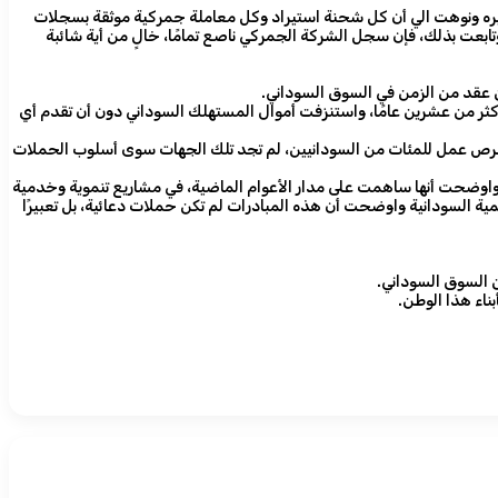
 غيره ونوهت الي أن كل شحنة استيراد وكل معاملة جمركية موثقة بسجلات
وتابعت بذلك، فإن سجل الشركة الجمركي ناصع تمامًا، خالٍ من أية شائبة
ن عقد من الزمن في السوق السوداني.
ثر من عشرين عامًا، واستنزفت أموال المستهلك السوداني دون أن تقدم أي
شركة “إم. إس. آيت للتجارة” -بقيادتها الوطنية- من تحقيق نجاحات ملموسة، عبر استقدام علامات تجارية عالمية مثل HONOR وتوفير فرص عمل للمئات من السودانيين، لم تجد تلك الجهات سوى أسلوب الحملات
 واوضحت أنها ساهمت على مدار الأعوام الماضية، في مشاريع تنموية وخدمية
 السودانية واوضحت أن هذه المبادرات لم تكن حملات دعائية، بل تعبيرًا
ن السوق السوداني.
بناء هذا الوطن.