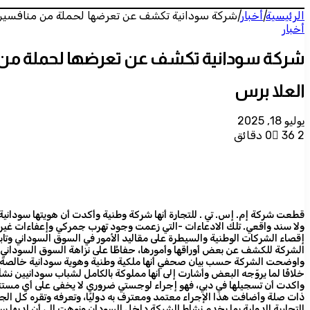
الرئيسية
|
أخبار
|
شركة سودانية تكشف عن تعرضها لحملة من منافسين
أخبار
شركة سودانية تكشف عن تعرضها لحملة من 
العلا برس
يوليو 18, 2025
2 دقائق
36
0
قطعت شركة إم. إس. تي . للتجارة أنها شركة وطنية وأكدت أن هويتها سوداني
ولا سند واقعي. تلك الادعاءات -التي زعمت وجود تهرب جمركي وإعفاءات غ
إقصاء الشركات الوطنية والسيطرة على مقاليد الأمور في السوق السوداني وتابعت 
الشركة للكشف عن بعض أوراقها وأمورها، حفاظًا على نزاهة السوق السوداني 
واوضحت الشركة حسب بيان صحفي أنها ملكية وطنية وهوية سودانية خالصة
خلافًا لما يروّجه البعض وأشارت إلى أنها مملوكة بالكامل لشباب سودانيين ن
واكدت أن تسجيلها في دبي، فهو إجراء لوجستي ضروري لا يخفى على أي مست
ذات صلة وأضافت هذا الإجراء معتمد ومعترف به دوليًا، وتعرفه وتقره كل الج
التجارية الدولية بما يخدم نشاط الشركة داخل السودان ونوهت الي أن لديها 