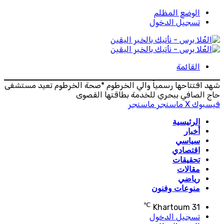
الوضع المظلم
تسجيل الدخول
القائمة
شهد افتتاحها رسمياً والي الخرطوم *صحة الخرطوم تعيد مستشفى
حاج الصافي ببحري للخدمة بطاقتها القصوى
فيسبوك
‫X
ماسنجر
ماسنجر
الرئيسية
أخبار
سياسي
اقتصادي
تحقيقات
مقالات
رياضي
منوعات وفنون
℃
Khartoum
31
تسجيل الدخول