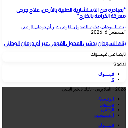
*بمبادرة من الاستشارية الطبية بالأردن: علاج جرحى
معركة الكرامة بالخارج*
بنك السودان يدشن المحول القومي عبر أم درمان الوطني
أغسطس 6, 2026
بنك السودان يدشن المحول القومي عبر أم درمان الوطني
تابعنا على فيسبوك
Social
فيسبوك
‫X
2026 - العُلا برس - نأتيك بالخبر اليقين
الرئيسية
من نحن
للإعلان
الخصوصية
فيسبوك