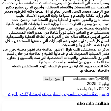
رسمياً امام طالبي الخدمة من المرضى بعدما تمت أستعادة معظم الخدمات
العلاجية عبر التخصصات والأقسام المختلفة، وأجري الوالي بحضور دكتور
فتح الرحمن محمد الأمين المدير العام لوزارة الصحة ولاية الخرطوم ومدير
عام وزارة الثقافة والإعلام والسياحة ولاية الخرطوم الأستاذ الطيب
سعدالدين والمدير التنفيذي لمحلية بحري الأستاذ عبدالرحمن احمد
عبدالرحمن ومدراء الادارات العامة بوزارة الصحة وقيادات الأجهزة الأمنية
والشرطية بمحلية بحري، أجرى جولة تفقدية لكافة الأقسام العاملة
بمستشفى حاج الصافي وتلقى تنويراً شاملاً من المدير العام للمستشفى
دكتور ادريس عبدالله صالح خلال الجولة عن الطاقة الفعلية والاستيعابية
لعمل كل قسم على حدى، وأهم الإنجازات التي حققتها المستشفى خلال
فترة إعادة التأهيل وأبرز التحديات.
يذكر أن المستشفى ظلت طوال الأشهر الماضية منذ تطهير محلية بحري من
دنس المليشيا المتمردة، تقدم خدماتها الطبية والعلاجية من خلال قسم
الطواري بالمستشفى، والعيادات التخصصية التي تمت بالتنسيق والتعاون
مع الاختصاصيين من أساتذة الجامعات السودانية.
كما افلحت جهود الإدارة من حفر بئر للمياه لتزويد المستشفى بالمياه
والأحياء المحيطة بها.
نسخ الرابط
يوليو 2, 2025
12
0
دقيقة واحدة
فيسبوك
‫X
ماسنجر
ماسنجر
واتساب
تيلقرام
مشاركة عبر البريد
مقالات ذات صلة