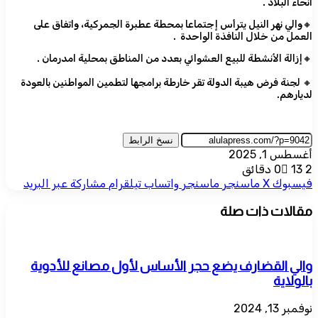
أنحاء البلاد .
🔸والي نهر النيل يترأس إجتماعا بمحطة عطبرة الجمركية، واتفاق على
العمل من خلال النافذة الواحدة .
🔸إزالة الأنشطة للبيع العشوائي بعدد من المناطق بمحلية امدرمان .
🔸 لجنة فرض هيبة الدولة تقر خارطة برامجها لتطمين المواطنين بالعودة
لديارهم.
نسخ الرابط
أغسطس 1, 2025
2 دقائق
13
0
فيسبوك
‫X
ماسنجر
ماسنجر
واتساب
تيلقرام
مشاركة عبر البريد
مقالات ذات صلة
والي القضارف يضع حجر الأساس لأول مصانع للأدوية
بالولاية
نوفمبر 13, 2024