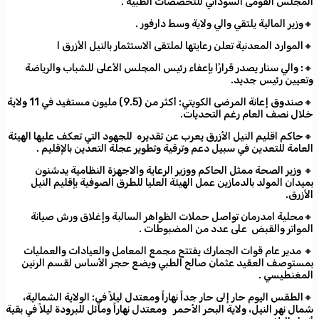
المجلس القومى السوداني للتخصصات الطبية .
🔸وزير المالية يلتقي والي ولاية وسط دارفور .
🔸الموارد المعدنية تعلن رعايتها لملتقى الاستثمار بالنيل الأزرق ا
🔸: والي سنار يصدر قرارًا بإعفاء رئيس المجلس الأعلى للشباب والرياضة
وتعيين رئيس جديد.
🔸صندوق إعانة المرضى الكويتي: أكثر من (9.5) مليون مستفيد في 11 ولاية
خلال نصف العام رغم التحديات.
🔸حاكم اقليم النيل الأزرق يعرب عن تقديره للجهود التي تعكف عليها الهيئة
العامة للتعدين في سبيل دعم وترقية وتطوير عجلة التعدين بالإقليم .
🔸 وزير الصحة ممثل الحاكم ووزير الرعاية والاجهزة النظامية يدشنون
بميدان المولد بالدمازين عمل الهيئة العليا للطرق الصوفية بإقليم النيل
الأزرق.
🔸محلية امدرمان تواصل حملات الظواهر السالبة وإغلاق ورش صيانة
المواتر والقبض على عدد من المضبوطات .
🔸 مدير عام قوات الجمارك يفتتح مجمع المعامل والعيادات والعمليات
بمستوصف العقيد عثمان صالح الطبي ويضع حجر الأساس لقسم الرنين
المغنطيسي .
🔸الطقس اليوم حار إلى حار جداً نهاراً ومعتدل ليلاً في: الولاية الشمالية،
شمال نهر النيل، ولاية البحر الأحمر ومعتدل نهاراً ومائل للبرودة ليلاً في بقية