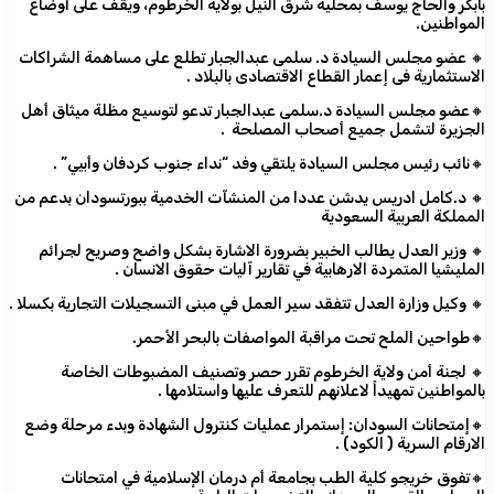
بابكر والحاج يوسف بمحلية شرق النيل بولاية الخرطوم، ويقف على أوضاع
المواطنين.
🔸 عضو مجلس السيادة د. سلمى عبدالجبار تطلع على مساهمة الشراكات
الاستثمارية فى إعمار القطاع الاقتصادى بالبلاد .
🔸عضو مجلس السيادة د.سلمى عبدالجبار تدعو لتوسيع مظلة ميثاق أهل
الجزيرة لتشمل جميع أصحاب المصلحة .
🔸نائب رئيس مجلس السيادة يلتقي وفد “نداء جنوب كردفان وأبيي” .
🔸 د.كامل ادريس يدشن عددا من المنشآت الخدمية ببورتسودان بدعم من
المملكة العربية السعودية
🔸 وزير العدل يطالب الخبير بضرورة الاشارة بشكل واضح وصريح لجرائم
المليشيا المتمردة الارهابية في تقارير آليات حقوق الانسان .
🔸 وكيل وزارة العدل تتفقد سير العمل في مبنى التسجيلات التجارية بكسلا .
🔸طواحين الملح تحت مراقبة المواصفات بالبحر الأحمر.
🔸 لجنة أمن ولاية الخرطوم تقرر حصر وتصنيف المضبوطات الخاصة
بالمواطنين تمهيداً لاعلانهم للتعرف عليها واستلامها .
🔸إمتحانات السودان: إستمرار عمليات كنترول الشهادة وبدء مرحلة وضع
الارقام السرية ( الكود) .
🔸تفوق خريجو كلية الطب بجامعة أم درمان الإسلامية في امتحانات