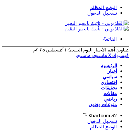
الوضع المظلم
تسجيل الدخول
القائمة
عناوين أهم الأخبار اليوم الجمعة ١ أغسطس ٢٠٢٥م
فيسبوك
‫X
ماسنجر
ماسنجر
الرئيسية
أخبار
سياسي
اقتصادي
تحقيقات
مقالات
رياضي
منوعات وفنون
℃
Khartoum
32
تسجيل الدخول
الوضع المظلم