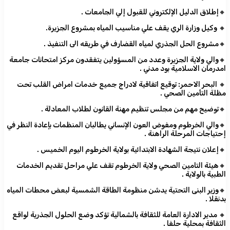
🔸إطلاق الدليل الإلكتروني للقبول إلي الجامعات .
🔸 وكيل وزارة الري يقف علي مناسيب المياه بمشروع الجزيرة.
🔸مشروع الحل الجذري لمياه القضارف في طريقه الى التنفيذ .
🔸والي ولاية الجزيرة وعدد من المسؤولين يتفقدون مركز امتحانات جامعة
امدرمان الاسلامية بود مدني .
🔸 البحر الاحمر: توقيع اتفاقية لادراج جميع خدمات امراض القلب تحت
مظلة التأمين الصحي .
🔸توضيح مهم من مجلس تنظيم مهنة القانون لطلاب المعادلة .
🔸والي الخرطوم ومفوض العون الإنساني يطالبان المنظمات بإعادة النظر في
إحتياجات المرحلة الراهنة .
🔸إعلان نتيجة الشهادة الابتدائية بولاية الخرطوم اليوم الخميس .
🔸هيئة التامين الصحي ولاية الخرطوم تقف علي مراحل تقديم الخدمات
الطبية بالولاية .
🔸وزير البنى التحتية يدشن منظومة الطاقة الشمسية لبعض محطات المياه
بدنقلا .
🔸 مدير الادارة العامة للثقافة بالشمالية تؤكد وضع الحلول الجذرية لواقع
الثقافة بمحلية حلفا .