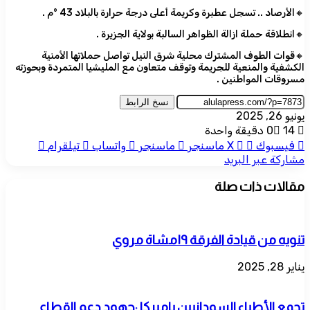
🔸الأرصاد .. تسجل عطبرة وكريمة أعلى درجة حرارة بالبلاد 43 °م .
🔸انطلاقة حملة ازالة الظواهر السالبة بولاية الجزيرة .
🔸قوات الطوف المشترك محلية شرق النيل تواصل حملاتها الأمنية
الكشفية والمنعية للجريمة وتوقف متعاون مع المليشيا المتمردة وبحوزته
مسروقات المواطنين .
نسخ الرابط
يونيو 26, 2025
14
0
دقيقة واحدة
فيسبوك
‫X
ماسنجر
ماسنجر
واتساب
تيلقرام
مشاركة عبر البريد
مقالات ذات صلة
تنويه من قيادة الفرقة ١٩مشاة مروي
يناير 28, 2025
تجمع الأطباء السودانيين باميركا :جهود دعم القطاع