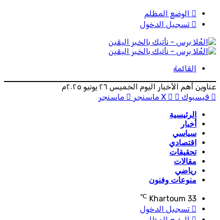
الوضع المظلم
تسجيل الدخول
القائمة
عناوين أهم الأخبار اليوم الخميس ٢٦ يونيو ٢٠٢٥م
فيسبوك
‫X
ماسنجر
ماسنجر
الرئيسية
أخبار
سياسي
اقتصادي
تحقيقات
مقالات
رياضي
منوعات وفنون
℃
Khartoum
33
تسجيل الدخول
الوضع المظلم