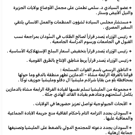
🔸عضو السيادي د. سلمى تطمئن على مجمل الأوضاع بولايات الجزيرة
والنيل الأبيض وسنار .
🔸مستشار مجلس السيادة لشؤون المنظمات والعمل الانساني يلتقي
السفير المصري .
🔸 رَئيس الوُزراء يُصدر قراراً لصالح الطُلاب في السُّودان بمراجعة نسب
القبول في الجامعات ورسوم الدراسة الجامعية .
🔸 رَئيس الوُزراء يُصدر قراراً بتخفيض أسعارِ السِلع الإستِهلاكِية الأساسية .
🔸رَئيس الوُزراء يُصدر قراراً بِربطِ مَناطِقِ الإنتَاج بالطُرقِ القَومِية .
🔸الناطق الرسمي باسم القوات المسلحة :
قواتنا بالفرقة الرابعة مشاة – الدمازين تطهر منطقة بالدقو وما حولها
بمحافظة باو من بقايا شراذم مليشيا آل دقلو ومليشيا جوزيف توكا .
🔸مجموعة من المليشيا تسلم نفسها لقيادة الفرقة الرابعة مشاة بالدمازين
بكامل أسلحتهم وعتادهم بقيادة القائد الهادي جكة .
🔸 الأبحاث الجيولوجية تواصل تعزيز حضورها في الولايات .
🔸السودان يجدد التزامه التام بأحكام اتفاقية منع جريمة الابادة الجماعية
والمعاقبة عليها .
🔸السودان يجدد دعوته للمجتمع الدولي بالضغط على المليشيا وتصنيفها
جماعة إرهابية .