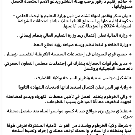
🔸 حاكم إقليم دارفور يرحب بهدنة الفاشر ويدعو الأمم المتحدة لتحمل
مسؤولياتها .
🔸بيان شكر وتقدير لدولة تشاد من قبل وزارة التعليم والبحث العلمي –
بحكومة إقليم دارفور للسماح للأبناء الطلاب بأداء امتحانات الشهادة
السودانية 2024م المؤجلة على أراضيها.
🔸 وزارة المالية تعلن إكتمال ربط وزارة التعليم العالي بنظام إيصالي .
🔸وزارة الطاقة والنفط تنظم ورشة صياغة رؤية قطاع النفط .
🔸 حضور قوي للسودان في إجتماعات المنظمة الأفريقية للتقييس بزنجبار .
🔸 مدير عام قوات الجمارك يشارك في إجتماعات مجلس التعاون الجمركي
بالعاصمة البلجيكية بروكسل .
🔸تشكيل مجلس لتنمية وتطوير السياحة بولاية القضارف .
🔸ولاية نهر النيل تعلن اكتمال استعداداتها لامتحان الشهادة الثانوية .
🔸 والي الخرطوم يتفقد العمل في تأهيل محطات الكهرباء ويدعو لمضاعفة
الجهود لتخفيف معانآة المواطن بسبب القطوعات .
🔸تنفيذي بحري يزور مواقع صيانة كسور مواسير المياه بعد تشغيل محطة
بحري .
🔸شرطة ولاية الخرطوم وباسناد من القوات الأمنية المشتركة تفرض طوقا
أمنيا بمنطقة دار السلام والحملة توقف معتادي إجرام وتضبط أسلحة