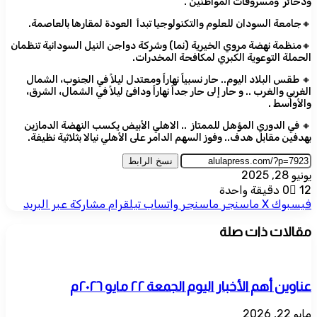
وذخائر ومسروقات المواطنين .
🔸جامعة السودان للعلوم والتكنولوجيا تبدأ العودة لمقارها بالعاصمة.
🔸منظمة نهضة مروي الخيرية (نما) وشركة دواجن النيل السودانية تنظمان
الحملة التوعوية الكبري لمكافحة المخدرات.
🔸 طقس البلاد اليوم.. حار نسبياً نهاراً ومعتدل ليلاً في الجنوب، الشمال
الغربي والغرب .. و حار إلى حار جداً نهاراً ودافئ ليلاً في الشمال، الشرق،
والأواسط .
🔸 في الدوري المؤهل للممتاز .. الاهلي الأبيض يكسب النهضة الدمازين
بهدفين مقابل هدف.. وفوز السهم الدامر على الأهلي نيالا بثلاثية نظيفة.
نسخ الرابط
يونيو 28, 2025
12
0
دقيقة واحدة
فيسبوك
‫X
ماسنجر
ماسنجر
واتساب
تيلقرام
مشاركة عبر البريد
مقالات ذات صلة
عناوين أهم الأخبار اليوم الجمعة ٢٢ مايو ٢٠٢٦م
مايو 22, 2026