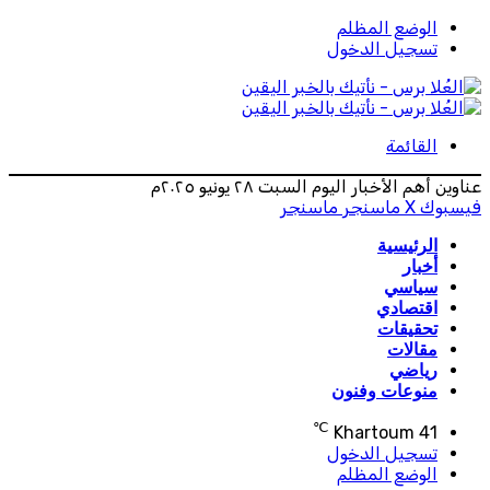
الوضع المظلم
تسجيل الدخول
القائمة
عناوين أهم الأخبار اليوم السبت ٢٨ يونيو ٢٠٢٥م
فيسبوك
‫X
ماسنجر
ماسنجر
الرئيسية
أخبار
سياسي
اقتصادي
تحقيقات
مقالات
رياضي
منوعات وفنون
℃
Khartoum
41
تسجيل الدخول
الوضع المظلم