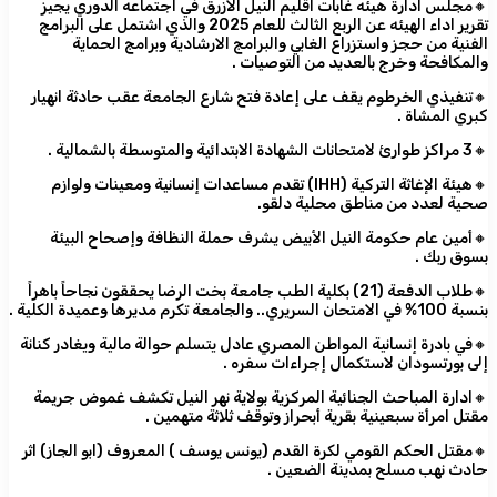
🔸مجلس ادارة هيئه غابات اقليم النيل الازرق في اجتماعه الدوري يجيز
تقرير اداء الهيئه عن الربع الثالث للعام 2025 والذي اشتمل على البرامج
الفنية من حجز واستزراع الغابي والبرامج الارشادية وبرامج الحماية
والمكافحة وخرج بالعديد من التوصيات .
🔸تنفيذي الخرطوم يقف على إعادة فتح شارع الجامعة عقب حادثة انهيار
كبري المشاة .
🔸3 مراكز طوارئ لامتحانات الشهادة الابتدائية والمتوسطة بالشمالية .
🔸هيئة الإغاثة التركية (IHH) تقدم مساعدات إنسانية ومعينات ولوازم
صحية لعدد من مناطق محلية دلقو.
🔸أمين عام حكومة النيل الأبيض يشرف حملة النظافة وإصحاح البيئة
بسوق ربك .
🔸طلاب الدفعة (21) بكلية الطب جامعة بخت الرضا يحققون نجاحاً باهراً
بنسبة 100% في الامتحان السريري.. والجامعة تكرم مديرها وعميدة الكلية .
🔸في بادرة إنسانية المواطن المصري عادل يتسلم حوالة مالية ويغادر كنانة
إلى بورتسودان لاستكمال إجراءات سفره .
🔸ادارة المباحث الجنائية المركزية بولاية نهر النيل تكشف غموض جريمة
مقتل امرأة سبعينية بقرية أبحراز وتوقف ثلاثة متهمين .
🔸مقتل الحكم القومي لكرة القدم (يونس يوسف ) المعروف (ابو الجاز) اثر
حادث نهب مسلح بمدينة الضعين .