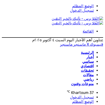
الوضع المظلم
تسجيل الدخول
القائمة
عناوين أهم الأخبار اليوم السبت ٤ أكتوبر ٢٠٢٥م
فيسبوك
‫X
ماسنجر
ماسنجر
الرئيسية
أخبار
سياسي
اقتصادي
تحقيقات
مقالات
رياضي
منوعات وفنون
℃
Khartoum
37
تسجيل الدخول
الوضع المظلم