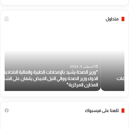
متداول
*
*
و
ب
ز
ن
ي
ك
ر
أ
ا
م
ل
أغسطس 9, 2026
د
*وزير الصحة يشيد بالإمدادات الطبية والمالية الاتحادية لاستقرار
ص
ر
الدواء وزير الصحة ووالي النيل الابيض يقفان على انشاءات
*
ح
م
المخازن المركزية*
و
ة
ا
ي
ن
ش
ا
ي
ل
د
و
تابعنا على فيسبوك
ب
ط
ا
ن
ل
ي