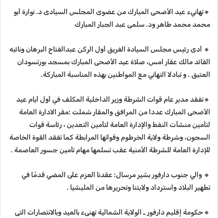
🔸‬‏تهانيء عيد الأضحى المبارك من عضوى المجلس السيادى د. نوارة أبو
محمد محمد طاهر ود. سلمى عبد الجبار المبارك
🔸‬‏ أدى رئيس مجلس السيادة الفريق أول الركن عبدالفتاح البرهان ونائبه
القائد مالك عقار امس، صلاة عيد الأضحى المبارك بمسجد بورتسودان
العتيق . و تبادلا التهاني مع المواطنين بهذه المناسبة المباركة.
🔸‬‏تفقد مدير عام قوات الشرطة وزير الداخلية المكلف في أول أيام عيد
الأضحى المبارك عددا من المرافق والمقار شملت :مقر الادارة العامة
لتأمين منشآت النفط والإدارة العامة لتأمين التعدين ، رئاسة قوات
السجون، وشرطة ولاية الخرطوم وقواتها المرابطة كما تفقد القوة الخاصة
للإدارة العامة للشرطة الأمنية عقب تسلمها مهام تأمين جسور العاصمة .
🔸‬‏ والي جنوب دارفور بشير مرسال: عقدنا العزم على المضي قدمًا في
تطهير البلاد واسترداد ولايتنا وتحريرها من المليشيا .
🔸‬‏حكومة إقليم دارفور ـ الولاية الشمالية تهنىء بالعيد وبالانتصارات التى