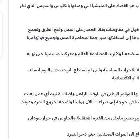
رً
ب هو القضاء على المليشيا التي وصفها بالكابوس والسوس الذي نخر
ا
ب
إ
ع
دخول في مفاوضات بفك الحصار على المدن وفتح الطرق وتجمع
ف
وها إلى استغلالها منبر جدة لمحاصرة المدن وتجميع قواتها مرة
ا
ء
ضعفنا ولا نريد المصادمة العالم ومعركتنا مستمرة حتى نهاية
و
ز
ي
ة للأحزاب السياسية والتي لم تستطع التوحد حتى اليوم لتساند
ر
أو الاقتصادية
ا
ل
ها المؤتمر الوطني في الوقت الراهن واضاف لا نريد أي عمل يفتت
ش
ؤ
لسنا في حوجة إلى صراعات الآن ورؤيتنا واضحة لخروج التمرد وعودة
و
ن
ير مصير ماتبقى من الفترة الانتقالية والجلوس في حوار سوداني
ا
ل
د
اع الى أصوات المخذلين حتى دحر التمرد