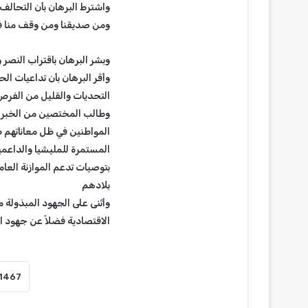
ن
واشترط البرهان بأن التحال
ي
ومن صديقنا ومن وقف منا في
وبشر البرهان باقتراب النصر و
وأقر البرهان بأن تداعيات ال
التحديات والقليل من الفرص
وطالب المختصين من الخبراء
المواطنين في ظل معاناتهم ط
المستمرة للمليشيا والداعمي
بتوصيات تدعم الموازنة العام
بلادهم
وأثنى على الجهود المبذولة 
الاقتصادية فضلاً عن جهود 