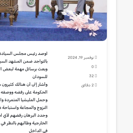
ب
ن
ك
ا
ل
س
اوصد رئيس مجلس السيادة الف
و
نوفمبر 19, 2024
أغسطس 6, 2026
بالتواجد ضمن المشهد السياسي
د
بنك السودان يدشن 
0
ا
وبعث برسائل مهمة لبعض الت
أم درمان الوطني
ن
32
للسودان
ي
وأشار إلى أن هنالك كثيرون 
2 دقائق
د
الحكومة على رفضه ووصفه با
ش
ن
وحمل المليشيا المتمردة وال
ا
النزوح والمجاعة واستباحة د
ل
وجدد البرهان رفضهم لأي ام
م
الخارجية وطالبهم بالنظر في ال
ح
و
في الداخل