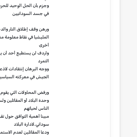
ل
وجزم بأن الحل الوحيد للحر
ا
في جسد السودانيين
ل
ق
و
ورهن وقف إطلاق النار وال
م
المليشيا في نقاط معلومة من
ي
أخرى
ع
واردف لن يستطيع أحد أن يست
ب
التمرد
ر
أ
ووجه البرهان إنتقادات لاذع
م
الجيش في معركته السياسية 
د
ر
ورفض المحاولات التي يقوم ب
م
ا
وحدة البلاد أو المقاتلين و
ن
الناس لحياتهم
ا
مبينا أهمية التوافق حول تقر
ل
سوداني.لادارة البلاد
و
ط
ودعا المقاتلين لعدم الاستم