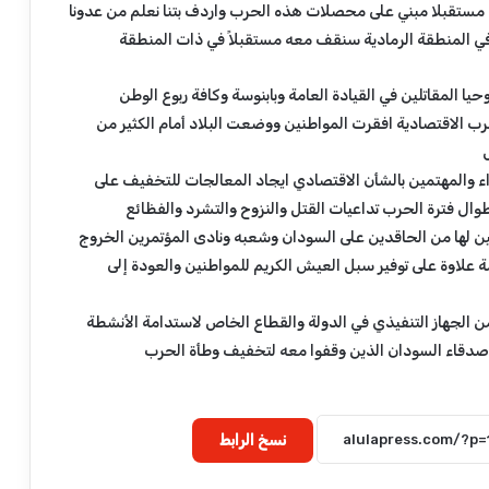
ي
ف مستقبلا مبني على محصلات هذه الحرب واردف بتنا نعلم من عدونا
ن
 المنطقة الرمادية سنقف معه مستقبلاً في ذات المنطقة
ي
ة
حيا المقاتلين في القيادة العامة وبابنوسة وكافة ربوع الوطن
و
ا
حرب الاقتصادية افقرت المواطنين ووضعت البلاد أمام الكثير من
ل
أ
 والمهتمين بالشأن الاقتصادي ايجاد المعالجات للتخفيف على
و
وال فترة الحرب تداعيات القتل والنزوح والتشرد والفظائع
ق
ا
ن لها من الحاقدين على السودان وشعبه ونادى المؤتمرين الخروج
ف
ة علاوة على توفير سبل العيش الكريم للمواطنين والعودة إلى
ب
ش
من الجهاز التنفيذي في الدولة والقطاع الخاص لاستدامة الأنشطة
ي
ر
اصدقاء السودان الذين وقفوا معه لتخفيف وطأة الحرب
ه
ا
ر
نسخ الرابط
و
ن
*