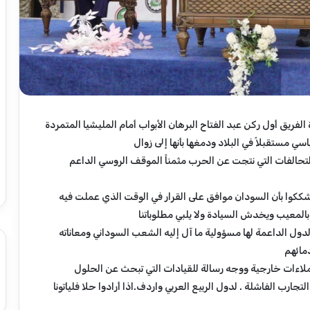
*
ر
ئ
ي
س
ا
ريق أول ركن عبد الفتاح البرهان الأبواب أمام المليشيا المتمردة
ل
أغسطس 7, 2026
 مستقبلاً في البلاد ودمغها بأنها إلى زوال
و
المحول القومي عبر
*رئيس الوزراء يصدر قرارًا بإعفاء وزير
ز
حالفات التي نتجت عن الحرب مثمناً الموقف الروسي الداعم
الشؤون الدينية والأوقاف بشير هارون*
ر
ا
شككوا بأن السودان موافق على القرار في الوقت الذي عملت فيه
ء
لمعيب ويخدش السيادة ولا يلبي مطلوباتنا
ي
ص
دول الداعمة لها مسؤولية ما آل إليه الشعب السوداني ومعاناته
د
مائهم
ر
لاءات خارجية ووجه رسالة للقيادات التي تبحث عن الحلول
ق
تجارب الفاشلة . لدول الربيع العربي واردف.اذا أرادوا حلا فلياتونا
ر
ا