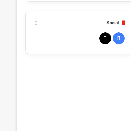
ي
ز
ي
و
و
ر
ز
ا
Social
ع
ل
(
س
ف
1
ع
0
و
ي
X
0
د
0
ي
س
)
ة
س
غ
ب
ل
د
ة
ا
و
غ
و
ذ
ي
ك
ا
ع
ئ
ق
ي
د
ة
ق
ل
م