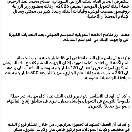
استعرض المدير العام للبنك الزراعي السوداني، صلاح محمد عبد الرحيم،
خطة البنك لتمويل الموسم الصيفي 2026م، وذلك بحضور وزير الزراعة
بروفيسور عصمت قرشي، وقيادات البنك، وعدد كبير من ممثلي وسائل
الإعلام المحلية والأجنبية.
معلنا أبرز ملامح الخطة التمويلية للموسم الصيفي، بعد التحديات الكبيرة
التي واجهت البنك في المواسم السابقة.
وأوضح أن رأس مال البنك انخفض إلى 15 مليار جنيه بسبب الخسائر
المتراكمة التي أعاقت أداءه لدوره، إلا أن الجهود المشتركة مع بنك السودان
المركزي أسهمت في رفعه إلى 170 مليار جنيه. وتشير التوقعات إلى زيادته
إلى 230 مليار جنيه بنهاية العام الجاري، تمهيدًا لبلوغه 500 مليار جنيه بعد
موافقة الجمعية العمومية.
وأكد أن الهدف الأساسي هو تعزيز قدرة البنك على أداء مهامه، عبر خطة
طموحة للتوسع في التمويل، وإنشاء مخازن تبريد في مناطق إنتاج الفاكهة،
وصوامع حديثة للتخزين.
وأضاف أن الخطة تستهدف تحفيز المزارعين، من خلال انتشار فروع البنك
في مختلف ولايات السودان، مع تركيز خاص على ولايات الشرق، سنار،