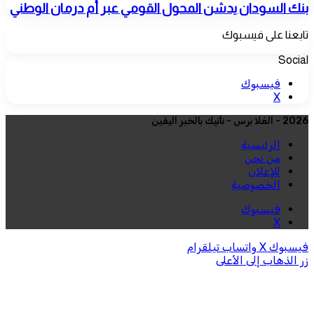
بنك السودان يدشن المحول القومي عبر أم درمان الوطني
تابعنا على فيسبوك
Social
فيسبوك
‫X
2026 - العُلا برس - نأتيك بالخبر اليقين
الرئيسية
من نحن
للإعلان
الخصوصية
فيسبوك
‫X
فيسبوك
‫X
واتساب
تيلقرام
زر الذهاب إلى الأعلى