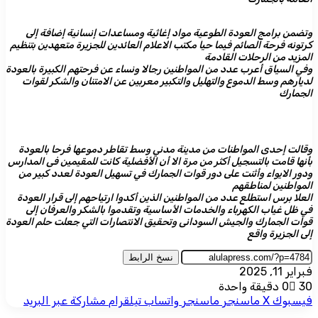
وتضمن برامج العودة الطوعية مواد إغاثية ومساعدات إنسانية إضافة إلى
كرتونه فرحة الصائم فيما حيا مكتب الاعلام العائدين للجزيرة متعهدين بتنظيم
المزيد من الرحلات القادمة
وفي السياق أعرب عدد من المواطنين رجالا ونساء عن فرحتهم الكبيرة بالعودة
لديارهم وسط الدموع والتهليل والتكبير معربين عن الامتنان والشكر لقوات
الجمارك
وقالت إحدى المواطنات من مدينة مدني وسط تقاطر دموعها فرحا بالعودة
بأنها قامت بالتسجيل أكثر من مرة الا أن الأفضلية كانت للمقيمين فى المدارس
ودور الايواء وأثنت على دور قوات الجمارك في تسهيل العودة لعدد كبير من
المواطنين لمناطقهم
العلا برس استطلع عدد من المواطنين الذين أكدوا ارتياحهم إلى قرار العودة
في ظل غياب الكهرباء والخدمات الأساسية وتقدموا بالشكر والعرفان إلى
قوات الجمارك والجيش السودانى وتحقيق الانتصارات التي جعلت حلم العودة
إلى الجزيرة واقع
نسخ الرابط
فبراير 11, 2025
30
0
دقيقة واحدة
فيسبوك
‫X
ماسنجر
ماسنجر
واتساب
تيلقرام
مشاركة عبر البريد