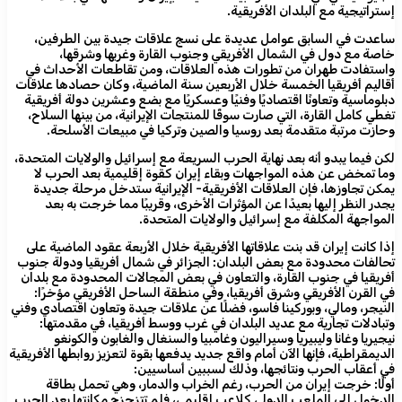
إستراتيجية مع البلدان الأفريقية.
ساعدت في السابق عوامل عديدة على نسج علاقات جيدة بين الطرفين،
خاصة مع دول في الشمال الأفريقي وجنوب القارة وغربها وشرقها،
واستفادت طهران من تطورات هذه العلاقات، ومن تقاطعات الأحداث في
أقاليم أفريقيا الخمسة خلال الأربعين سنة الماضية، وكان حصادها علاقات
دبلوماسية وتعاونًا اقتصاديًا وفنيًا وعسكريًا مع بضع وعشرين دولة أفريقية
تغطي كامل القارة، التي صارت سوقًا للمنتجات الإيرانية، من بينها السلاح،
وحازت مرتبة متقدمة بعد روسيا والصين وتركيا في مبيعات الأسلحة.
لكن فيما يبدو أنه بعد نهاية الحرب السريعة مع إسرائيل والولايات المتحدة،
وما تمخض عن هذه المواجهات وبقاء إيران كقوة إقليمية بعد الحرب لا
يمكن تجاوزها، فإن العلاقات الأفريقية- الإيرانية ستدخل مرحلة جديدة
يجدر النظر إليها بعيدًا عن المؤثرات الأخرى، وقريبًا مما خرجت به بعد
المواجهة المكلفة مع إسرائيل والولايات المتحدة.
إذا كانت إيران قد بنت علاقاتها الأفريقية خلال الأربعة عقود الماضية على
تحالفات محدودة مع بعض البلدان: الجزائر في شمال أفريقيا ودولة جنوب
أفريقيا في جنوب القارة، والتعاون في بعض المجالات المحدودة مع بلدان
في القرن الأفريقي وشرق أفريقيا، وفي منطقة الساحل الأفريقي مؤخرًا:
النيجر، ومالي، وبوركينا فاسو، فضلًا عن علاقات جيدة وتعاون اقتصادي وفني
وتبادلات تجارية مع عديد البلدان في غرب ووسط أفريقيا، في مقدمتها:
نيجيريا وغانا وليبيريا وسيراليون وغامبيا والسنغال والغابون والكونغو
الديمقراطية، فإنها الآن أمام واقع جديد يدفعها بقوة لتعزيز روابطها الأفريقية
في أعقاب الحرب ونتائجها، وذلك لسببين أساسيين:
أولًا: خرجت إيران من الحرب، رغم الخراب والدمار، وهي تحمل بطاقة
الدخول إلى الملعب الدولي كلاعب إقليمي، فلم تتزحزح مكانتها بعد الحرب