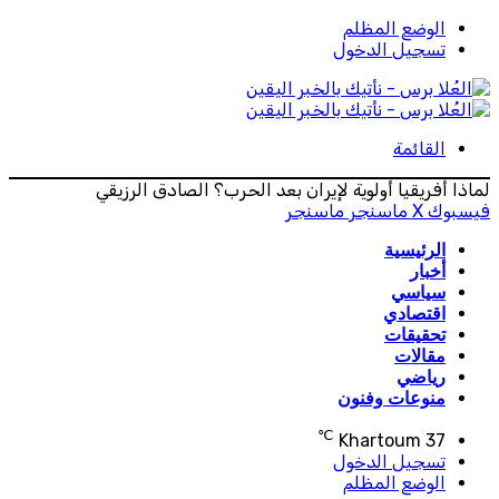
الوضع المظلم
تسجيل الدخول
القائمة
لماذا أفريقيا أولوية لإيران بعد الحرب؟ الصادق الرزيقي
فيسبوك
‫X
ماسنجر
ماسنجر
الرئيسية
أخبار
سياسي
اقتصادي
تحقيقات
مقالات
رياضي
منوعات وفنون
℃
Khartoum
37
تسجيل الدخول
الوضع المظلم