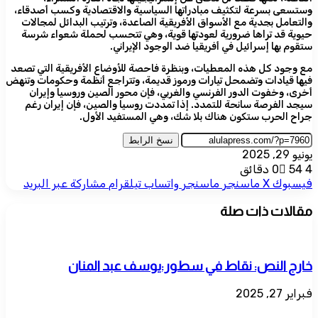
وستسعى بسرعة لتكثيف مبادراتها السياسية والاقتصادية وكسب أصدقاء،
والتعامل بجدية مع الأسواق الأفريقية الصاعدة، وترتيب البدائل لمجالات
حيوية قد تراها ضرورية لعودتها قوية، وهي تتحسب لحملة شعواء شرسة
ستقوم بها إسرائيل في أفريقيا ضد الوجود الإيراني.
مع وجود كل هذه المعطيات، وبنظرة فاحصة للأوضاع الأفريقية التي تصعد
فيها قيادات وتضمحل تيارات ورموز قديمة، وتتراجع أنظمة وحكومات وتنهض
أخرى، وخفوت الدور الفرنسي والغربي، فإن محور الصين وروسيا وإيران
سيجد الفرصة سانحة للتمدد. إذا تمددت روسيا والصين، فإن إيران رغم
جراح الحرب ستكون هناك بلا شك، وهي المستفيد الأول.
نسخ الرابط
يونيو 29, 2025
4 دقائق
54
0
فيسبوك
‫X
ماسنجر
ماسنجر
واتساب
تيلقرام
مشاركة عبر البريد
مقالات ذات صلة
خارج النص: نقاط في سطور:يوسف عبد المنان
فبراير 27, 2025