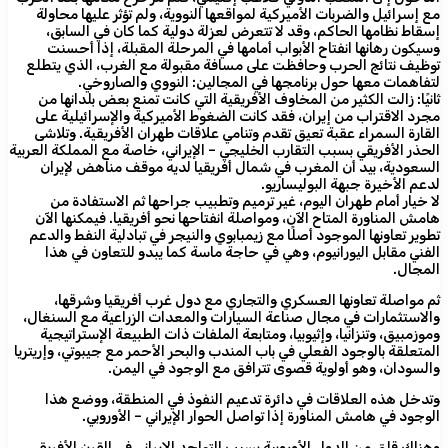
مع إسرائيل والضربات الأميركية لمواقعها النووية، ولم تؤثر عليها محاولة
إسقاط نظامها الحاكم، وقد لا تتعرض لعزلة دولية كما كان في السابق،
وسيكون رهانها انفتاح الأبواب أمامها في المرحلة المقبلة، إذا أحسنت
توظيف نتائج الحرب وحافظت على مسافة مقبولة مع الغرب، الذي يتطلع
لتفاهمات معها حول برنامجها في المجالين: النووي والصاروخي.
ثانيًا: زالت الكثير من المخاوف الأفريقية التي كانت تمنع بعض بلدانها من
مجرد الاقتراب من إيران، فقد كانت الضغوط الأميركية والإسرائيلية على
القارة السمراء عقبة تعيق تقدم وتنامي علاقات طهران الأفريقية. وتلاشى
الحذر الأفريقي بسبب التقارب الخليجي – الإيراني، خاصة مع المملكة العربية
السعودية، بيد أن المغرب في شمال أفريقيا لديه موقف مناهض لإيران
لدعم الأخيرة جبهة البوليساريو.
لا خيار أمام طهران اليوم، غير ترميم وتطبيب جراحها ثم الاستفادة من
هامش المناورة المتاح الآن، ومواصلة انفتاحها نحو أفريقيا. فيمكنها الآن
تطوير تعاونها الموجود أصلًا مع زيمبابوي والنيجر في تبادلية النفط والدعم
الفني مقابل اليورانيوم، وهي في حاجة ماسة كما يبدو للتعاون في هذا
المجال.
ثم مواصلة تعاونها العسكري والتجاري مع دول غرب أفريقيا وشرقها،
والاستثمارات في مجال صناعة السيارات والمعدات الزراعية مع السنغال،
وموزمبيق، وتنزانيا، وإثيوبيا، ومتابعة الملفات ذات الطبيعة الإستراتيجية
المتعلقة بالوجود الفعلي في باب المندب والبحر الأحمر مع جيبوتي، وإريتريا
والسودان، وهو أولوية قصوى تترافق مع الوجود في اليمن.
وتدخل هذه العلاقات في دائرة تدعيم النفوذ في المنطقة، ووضع هذا
الوجود في هامش المناورة إذا تواصل الحوار الإيراني – الأوروبي.
وهناك قلق من الدول الأوروبية بسبب التواجد الإيراني في القرن الأفريقي