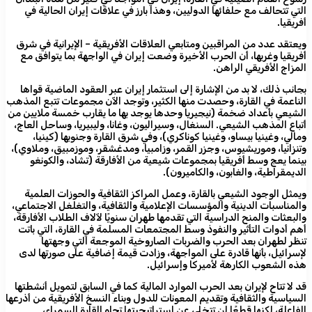
التي تتحالف مع حلفائها الدوليين، وهذا بارز في علاقات إيران الحالية في
أفريقيا.
ويعتقد عدد من المراقبين ومتابعي العلاقات الأفريقية – الإيرانية في شرق
أفريقيا وغربها، أن الحرب الأخيرة وضعت إيران في الواجهة بما يتوافق مع
المزاج الأفريقي الراهن.
بجانب ذلك، لا بد من الإشارة إلى استثمار إيران عبر العقود الماضية قواها
الناعمة في القارة، وحصدت منها الكثير، وتوجد الآن مجموعات تتبع المذهب
الشيعي بأعداد ضخمة (نيجيريا وحدها يوجد بها ما يقارب خمسة ملايين من
أتباع المذهب الشيعي. السنغال، وسيراليون، وغانا، وليبيريا، وساحل العاج،
ومالي، وغينيا بيساو، وغينيا كوناكري)، وفي شرق القارة وجنوبها (كينيا،
وتنزانيا، وموريشيوس، وجزر القمر، وزامبيا، ومدغشقر، وموزمبيق، وملاوي)،
بينما يعج وسط أفريقيا بمجموعات شيعية من الأفارقة (تشاد، والكونغو
الديمقراطية، والغابون، والكاميرون).
ويمثل الوجود الشيعي بالقارة، وعمل المراكز الثقافية والحوزات العلمية
والمناسبات الدينية والمؤسسات الإعلامية والثقافية، والتغلغل الاجتماعي،
والبعثات والمنح الدراسية التي تقدمها طهران سنويًا لآلاف الطلاب الأفارقة،
أهم أدوات التأثير والنفوذ وسط المجتمعات المسلمة في القارة، التي باتت
تنظر لطهران بعد الحرب والضربات الصاروخية الموجعة التي وجهتها
لإسرائيل، بأنها قادرة على المواجهة، وزادت قيمة إضافية على صورتها لدى
هذه الشعوب الكارهة لأميركا وإسرائيل.
قد لا تتاح لإيران بعد الحرب الموارد المالية كما في السابق لتمويل أنشطتها
السياسية والثقافية وتقديم المعونات للدول وبناء النسخ الأفريقية من أذرعها
الفاعلة، لكنها قطعًا لن تتخلى عن إستراتيجيتها تجاه القارة السمراء،