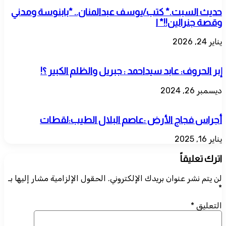
حديث السبت.* كتب/يوسف عبدالمنان.. *بابنوسة ومدني
وقصة جنرالين!!* ا
يناير 24, 2026
إبر الحروف: عابد سيداحمد : جبريل والظلم الكبير ؟!
ديسمبر 26, 2024
أجراس فجاج الأرض :عاصم البلال الطيب:لقطات
يناير 16, 2025
اترك تعليقاً
لن يتم نشر عنوان بريدك الإلكتروني.
الحقول الإلزامية مشار إليها بـ
*
التعليق
*