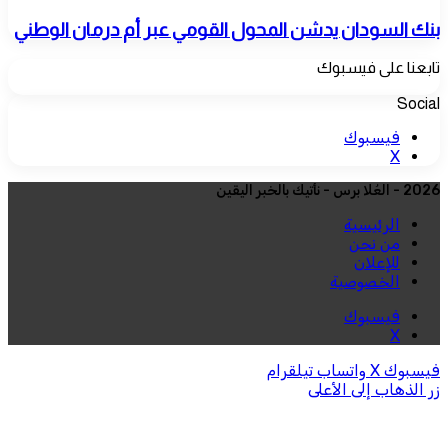
بنك السودان يدشن المحول القومي عبر أم درمان الوطني
تابعنا على فيسبوك
Social
فيسبوك
‫X
2026 - العُلا برس - نأتيك بالخبر اليقين
الرئيسية
من نحن
للإعلان
الخصوصية
فيسبوك
‫X
فيسبوك
‫X
واتساب
تيلقرام
زر الذهاب إلى الأعلى