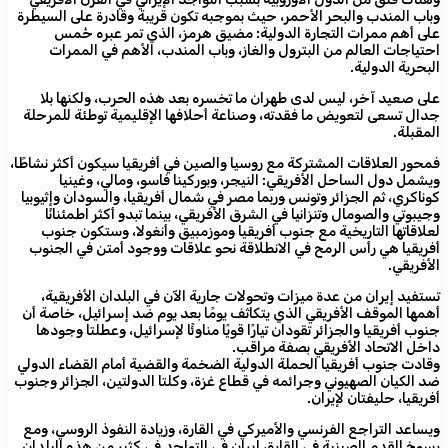
وباب المندب والبحر الأحمر، حيث بموجبه تكون قريبة وقادرة على السيطرة
على أهم ممرات التجارة الدولية: مضيق هرمز، الذي تمر عبره خُمس
احتياجات العالم من البترول والغاز، وباب المندب، الأهم في الممرات
البحرية الدولية.
على صعيد آخر، ليس لدى طهران ما تخسره بعد هذه الحرب، ولكنها بلا
جدال تسعى لتعويض ما فقدته، وصناعة أحلافها الإقليمية توطئة للمرحلة
المقبلة.
فمحور العلاقات المشتركة مع روسيا والصين في أفريقيا سيكون أكثر نشاطًا،
ويشمل دول الساحل الأفريقي: النيجر، وبوركينا فاسو، ومالي، وغينيا
كوناكري، ثم الجزائر وتونس وربما مصر في شمال أفريقيا، والسودان وإثيوبيا
وجيبوتي والصومال وتنزانيا في الشرق الأفريقي، بينما تبدو أكثر اطمئنانًا
لعلاقاتها التاريخية مع جنوب أفريقيا وموزمبيق وأنغولا، وستكون جنوب
أفريقيا هي رأس الرمح في الانطلاقة نحو علاقات ووجود أمتن في الجنوب
الأفريقي.
تستفيد إيران من عدة ميزات وتحولات جارية الآن في البلدان الأفريقية،
أهمها الموقف الأفريقي الذي يتكاثف يومًا بعد يوم ضد إسرائيل، خاصة أن
جنوب أفريقيا والجزائر تقودان تيارًا قويًا مناوئًا لإسرائيل، وعطلتا وجودها
داخل الاتحاد الأفريقي بصفة مراقب.
وقادت جنوب أفريقيا الحملة الدولية الضخمة والقضية أمام القضاء الدولي
ضد الكيان الصهيوني وجرائمه في قطاع غزة، وكلتا الدولتين، الجزائر وجنوب
أفريقيا، حليفتان لإيران.
ويساعد التراجع الفرنسي والأميركي في القارة، وزيادة النفوذ الروسي، ومع
رسوخ القدم الصينية في القارة، إيران في التواجد في كثير من هذه البلدان