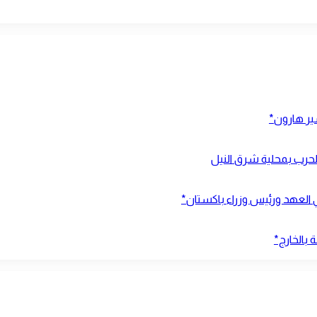
شير هارون*
ي العهد ورئيس وزراء باكستان*
 بالخارج*