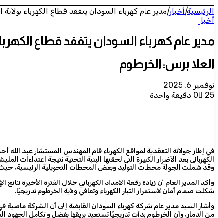
الرئيسية
|
أخبار
|
مدير عام كهرباء السودان يتفقد قطاع الكهرباء بولاية 
أخبار
مدير عام كهرباء السودان يتفقد قطاع الكهربا
العلا برس: الخرطوم
نوفمبر 6, 2025
25
0
دقيقة واحدة
في إطار جولاته التفقدية لمواقع الكهرباء قام المهندس المستشار عبد الله أحم
الكهربائي بعد الأضرار الكبيرة التي لحقتها البنية التحتية نتيجة اعتداءات المليش
وقد شملت الجولة محطات التوليد وبعض المحطات التحويلية الرئيسية، حيث اطلع
وأكد المدير العام أن زيادة رقعة الامداد الكهربائي خلال الفترة الأخيرة نتائج 
شكلت صمام أمان لاستمرار التيار الكهرباء وتعافي ولاية الخرطوم تدريجيًا.
وأشار السيد مدير عام شركة كهرباء السودان القابضة إلى أن الشركة ماضية في
من الدمار، وأن الخرطوم بدأت تدريجيًا تستعيد بريقها بفضل و تكامل الجهود ال