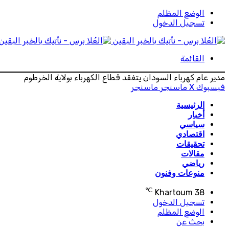
الوضع المظلم
تسجيل الدخول
القائمة
مدير عام كهرباء السودان يتفقد قطاع الكهرباء بولاية الخرطوم
فيسبوك
‫X
ماسنجر
ماسنجر
الرئيسية
أخبار
سياسي
اقتصادي
تحقيقات
مقالات
رياضي
منوعات وفنون
℃
Khartoum
38
تسجيل الدخول
الوضع المظلم
بحث عن