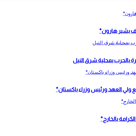
هارون*
قاف بشير هارون*
عهد ورئيس وزراء باكستان*
مع ولي العهد ورئيس وزراء باكستان*
الخارج*
كرامة بالخارج*