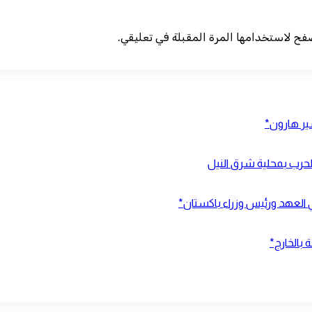
صفح لاستخدامها المرة المقبلة في تعليقي.
شير هارون*
ي العهد ورئيس وزراء باكستان*
 بالخارج*