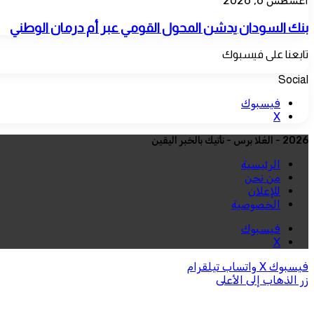
أغسطس 6, 2026
بنك السودان يدشن المحول القومي عبر أم درمان الوطني
تابعنا على فيسبوك
Social
فيسبوك
‫X
2026 - العُلا برس - نأتيك بالخبر اليقين
الرئيسية
من نحن
للإعلان
الخصوصية
فيسبوك
‫X
فيسبوك
‫X
واتساب
تيلقرام
زر الذهاب إلى الأعلى