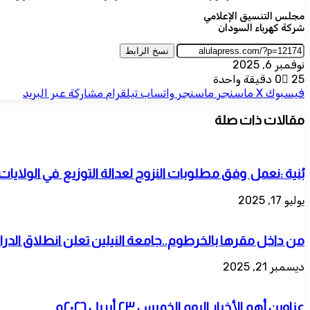
مجلس التنسيق الإعلامي
شركة كهرباء السودان
نسخ الرابط
نوفمبر 6, 2025
25
0
دقيقة واحدة
فيسبوك
‫X
ماسنجر
ماسنجر
واتساب
تيلقرام
مشاركة عبر البريد
مقالات ذات صلة
بُنية :نعمل وفق مطلوبات النزوح لعدالة التوزيع في الولايات
يوليو 17, 2025
من داخل مقرها بالخرطوم..جامعة النيلين تعلن انطلاق الدراسة وتستق
ديسمبر 21, 2025
عناوين أهم الأخبار اليوم الخميس ٢٣ أبريل ٢٠٢٦م