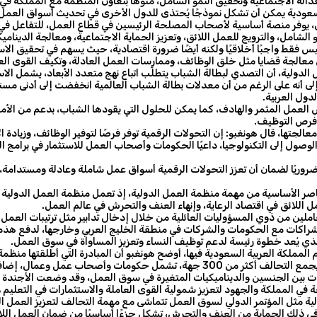
ز العدالة الاجتماعية وتحقيق النمو الشامل، منوهًا بتعاون المنظمة مع المملكة 
السعودية يمكن أن تشكل نموذجًا يُحتذى للدول الأخرى في تحديث أسواق العمل
ض، يوفر منصة أساسية لأصحاب المصلحة الرئيسين في قطاع العمل، للتفاعل في
و الشامل، والترويج للعمل اللائق، وتعزيز الحماية الاجتماعية، ومعالجة الدينا
 ليس فقط واجبًا أخلاقيًا ولكنه أيضًا ضرورة اقتصادية، حيث يسهم في تحقيق الاست
معالجة قضايا مثل خلق الوظائف، وممارسات العمل العادلة، وتكيف القوى العا
الدولية، أن التصدي لبطالة الشباب يتطلّب اتباع نهج متعدد الأبعاد، يشمل الا
لعمل المثمر والهادف، كما يمكن للحلول التي يقودها الشباب، بدعم من الأمم 
 فرص التوظيف.
جتها، قال هونغبو: إن التحولات الرقمية توفر فرصًا لتوفير الوظائف، وزيادة الإن
لوصول إلى التكنولوجيا، داعيًا الحكومات وأصحاب العمل للاستثمار في برامج ا
ضروريًا لضمان أن تعزز التحولات الرقمية أسواق عمل شاملة وعادلة ومستدامة، ب
ناصر الأساسية من مهمة منظمة العمل الدولية، إذ تعمل منظمة العمل الدولية ع
اللائق في اقتصاد الرعاية، وإنهاء العنف والتحرش في عالم العمل.
ملين من ذوي المسؤوليات العائلية من خلال إدخال تدابير مثل ترتيبات العمل ال
مية الشراكات مع الحكومات والشركات في منطقة الخليج العربي وخارجها، لدفع هذه 
الذي يُعد خطوة رئيسة لدعم توظيف النساء وتعزيز المساواة في سوق العمل.
مملكة العربية السعودية فيها، أوضح هونغبو أن المبادرة التي أطلقتها منظمة ال
والترويج للعمل اللائق ودفع العدالة الاجتماعية قُدُمًا على مستوى العالم، إذ يجمع الت
 في المملكة والجهود لتعزيز شمولية القوى العاملة والاستثمارات في التعليم 
لدولية مثل المؤتمر الدولي لسوق العمل تتماشى مع مهمة التحالف لتعزيز العمل 
في ذلك الحماية من العنف والتحرش، تشكل جزءًا أساسيًا من ضمان العمل اللائق 