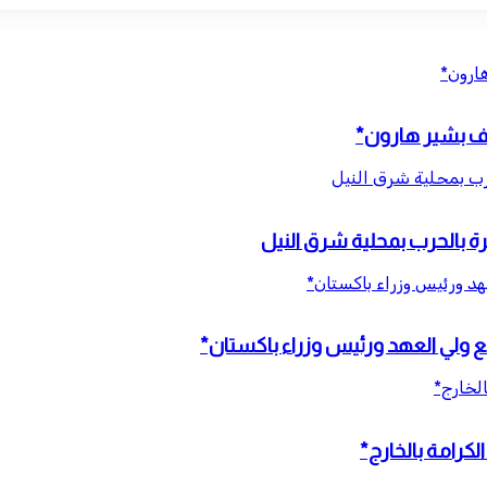
هارون*
قاف بشير هارون*
عهد ورئيس وزراء باكستان*
مع ولي العهد ورئيس وزراء باكستان*
الخارج*
كرامة بالخارج*