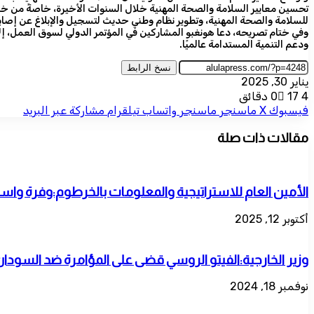
للسلامة والصحة المهنية، وتطوير نظام وطني حديث لتسجيل والإبلاغ عن إصابات
وفي ختام تصريحه، دعا هونغبو المشاركين في المؤتمر الدولي لسوق العمل، إلى
ودعم التنمية المستدامة عالميًا.
نسخ الرابط
يناير 30, 2025
4 دقائق
17
0
فيسبوك
‫X
ماسنجر
ماسنجر
واتساب
تيلقرام
مشاركة عبر البريد
مقالات ذات صلة
الأمين العام للاستراتيجية والمعلومات بالخرطوم:وفرة واستدا
أكتوبر 12, 2025
وزير الخارجية:الفيتو الروسي قضى على المؤامرة ضد السودان
نوفمبر 18, 2024