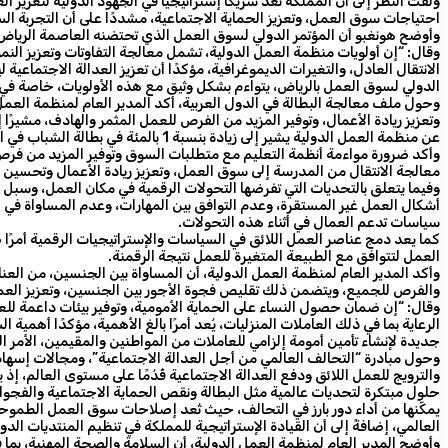
ولفت النظر إلى أن المملكة تُعد شريكًا إستراتيجيًّا في الجهود الدولية لتعزي
احتياجات سوق العمل، وتعزيز الحماية الاجتماعية، مشددًا على أن التجربة 
وأوضح هونغبو أن المؤتمر الدولي لسوق العمل الذي تحتضنه العاصمة الريا
وقال: “إن أولويات منظمة العمل الدولية، تشمل معالجة التفاوتات وتعزيز النم
الانتقال العادل، والتغيرات الديموغرافية، مؤكدًا أن تعزيز العدالة الاجتماعية
الدولي لسوق العمل بالرياض، يتواءم بشكل وثيق مع هذه الأولويات، خاصة في 
وحول ملف معالجة البطالة في الدول العربية، أكد المدير العام لمنظمة العمل 
عن منظمة العمل الدولية يشير إلى زيادة بنسبة 1 بالمئة في بطالة الشباب في الدول العربية.
وأكد ضرورة مواءمة أنظمة التعليم مع متطلبات السوق وتوفير المزيد من فرص ا
معالجة الانتقال من المدرسة إلى سوق العمل، وتعزيز ريادة الأعمال وتحسين
وفيما يتعلق بالتحديات التي تفرضها التحولات الرقمية في مكان العمل، وسبل معال
أشكال العمل غير المستقرة، وعدم التوافق بين المهارات، وعدم المساواة في ا
سياسات تدعم العمال في أثناء هذه التحولات.
كما يعد دمج عناصر العمل اللائق في السياسات والإستراتيجيات الرقمية أمرًا 
العمل لتتوافق مع الطبيعة المتغيرة للعمل نتيجة الرقمنة.
وأكد المدير العام لمنظمة العمل الدولية، أن المساواة بين الجنسين، من الع
والفرص للجميع، ويتضمن ذلك تقليص فجوة الأجور بين الجنسين، وتعزيز العمل 
وقال: “إن ضمان حصول النساء على الحماية الأمومية، وتوفير بيئات داعمة للعا
الرعاية بما في ذلك العاملات المنزليات، يُعد أمرًا بالغ الأهمية، مؤكدًا أه
جديدة لإنشاء تأمين أمومة إلزامي للعاملات من المواطنين والمقيمين، الأمر 
وحول مبادرة “التحالف العالمي من أجل العدالة الاجتماعية”، ومجالات إسهام ال
يمكّنها من أداء دور بارز في التحالف، حيث تُعد إصلاحات سوق العمل الطموحة
العالمي، إضافةً إلى أن القيادة الإستراتيجية للمملكة في تنظيم المنتديات ا
وأوضح المدير العام لمنظمة العمل الدولية، أن السلامة والصحة المهنية، بما 