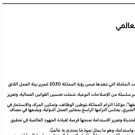
عالمي
أشاد المدير العام لمنظمة العمل الدولية جيلبرت هونغبو، بالدور الريادي للمملكة العربية السعودية في قيادة مستقبل سوق العمل العالمي، منوهًا بالإصلاحات الشاملة التي تنفذها ضمن رؤية المملكة 2030 لتعزيز بيئة العمل اللائق
مل 2025 بالرياض، أن المملكة نجحت في تطوير سوق العمل عبر سلسلة من الإصلاحات النوعية، شملت تحسين القوانين العمالية، وتعزيز
ها”، مؤكدًا التزام المملكة بتوطين الوظائف، وتمكين المرأة، والاستثمار في
 الجبري، يعكس التزامها الراسخ بمعايير العمل الدولية، ويضعها في مصاف
الحديثة وتعزيز الاستدامة تمنحها فرصة لقيادة الجهود العالمية في تحقيق
ستدامة، وهو ما يمثل نموذجًا يحتذى به عالميًّا.