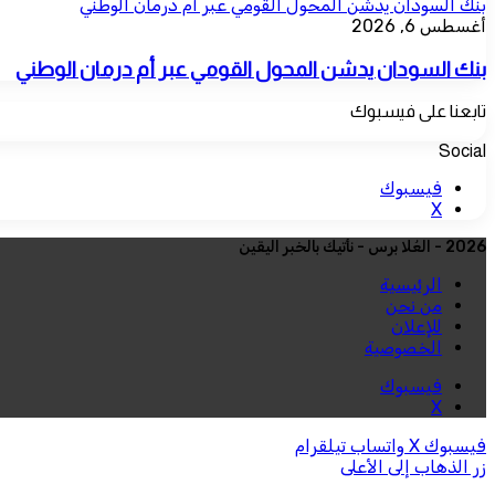
بنك السودان يدشن المحول القومي عبر أم درمان الوطني
أغسطس 6, 2026
بنك السودان يدشن المحول القومي عبر أم درمان الوطني
تابعنا على فيسبوك
Social
فيسبوك
‫X
2026 - العُلا برس - نأتيك بالخبر اليقين
الرئيسية
من نحن
للإعلان
الخصوصية
فيسبوك
‫X
فيسبوك
‫X
واتساب
تيلقرام
زر الذهاب إلى الأعلى