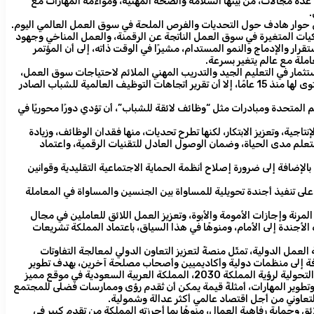
في عدة مجالات، من بينها السلامة والصحة المهنية، ومواءمة المهارات مع
.
 حوار هادف حول التحديات والفرص الملحة في سوق العمل العالمي اليوم.
ميكيات المتغيرة في سوق العمل الناتجة عن الرقمنة، والعمل المناخي وجهود
قرار والإدماج والنمو المستدام، مشيرًا في الوقت ذاته، إلى أن المؤتمر
ملة مع عالم يتغير بسرعة.
ستثمار في التعليم الجيد والتدريب المهني الملائم لاحتياجات سوق العمل،
وتعزيز ريادة الأعمال، وتوفير المزيد من الفرص للعمل المثمر والهادف، مشيرًا إلى أنه على الرغم من أن معدلات بطالة الشباب العالمية انخفضت إلى أدنى مستوى لها منذ 15 عامًا، إلا أن تقرير اتجاهات التوظيف العالمية للشباب الصادر
المتحدة ومبادرات مثل “وظائف لائقة للشباب”، أن تؤدي دورًا محوريًا في
تاجية، وتعزيز الابتكار، لكنها تطرح تحديات، منها فقدان الوظائف، وزيادة
لتعلم مدى الحياة، وضمان الوصول العادل للتقنيات الرقمية، واعتماد
الإضافة إلى ضرورة إصلاح أنظمة الحماية الاجتماعية التقليدية وقوانين
لى تنفيذ أجندة تحويلية للمساواة بين الجنسين والمساواة في المعاملة
مرنة وإجازات الأمومة والأبوة، وتعزيز العمل اللائق للعاملين في مجال
الأجندة إلى الأمام، ومنوهًا في هذا السياق، باعتماد المملكة تشريعات
عمل الدولية، تمثّل منصةً لتعزيز التعاون الدولي لمعالجة التفاوتات
حالف أكثر من 300 جهة، تشمل حكومات وأصحاب عمل وعمال، إضافة إلى منظمات دولية وأكاديميين وأصحاب مصلحة آخرين، بهدف تطوير
حلول مبتكرة لتحديات عالمية مثل البطالة ونقص الحماية الاجتماعية والفجوات بين الجنسين والديناميكيات المتغيرة في سوق العمل، وقد وضعت الأجندة التحولية لرؤية المملكة 2030، المملكة العربية السعودية في موقع مميز
وتطوير المهارات، أمثلةً قيمة يمكن أن تُقدم رؤى وممارسات فضلى للمجتمع
التعاوني من أجل اقتصاد عالمي أكثر عدالة وشمولية.
وحماية رفاهية العمال، منوهًا بما أحرزته المملكة من تقدمٍ كبيرٍ في