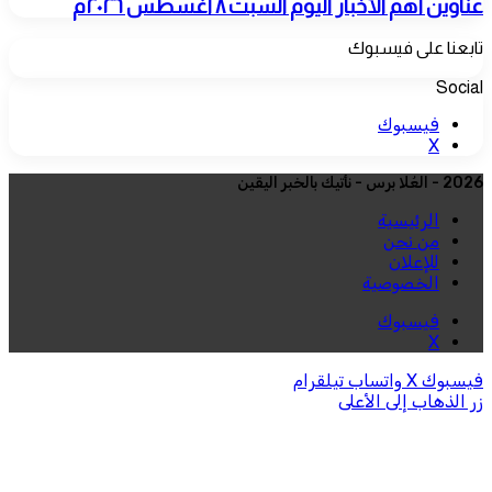
عناوين أهم الأخبار اليوم السبت ٨ اغسطس ٢٠٢٦م
تابعنا على فيسبوك
Social
فيسبوك
‫X
2026 - العُلا برس - نأتيك بالخبر اليقين
الرئيسية
من نحن
للإعلان
الخصوصية
فيسبوك
‫X
فيسبوك
‫X
واتساب
تيلقرام
زر الذهاب إلى الأعلى