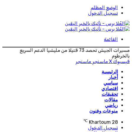
الوضع المظلم
تسجيل الدخول
القائمة
مسيرات الجيش تحصد 73 قتيلا من مليشيا الدعم السريع
بالخرطوم
فيسبوك
‫X
ماسنجر
ماسنجر
الرئيسية
أخبار
سياسي
اقتصادي
تحقيقات
مقالات
رياضي
منوعات وفنون
℃
Khartoum
28
تسجيل الدخول