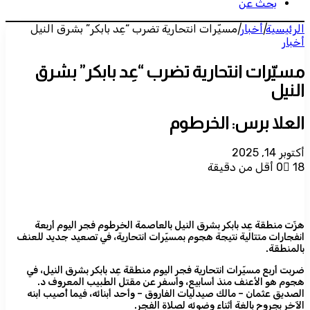
بحث عن
الرئيسية
|
أخبار
|
مسيّرات انتحارية تضرب “عِد بابكر” بشرق النيل
أخبار
مسيّرات انتحارية تضرب “عِد بابكر” بشرق
النيل
العلا برس: الخرطوم
أكتوبر 14, 2025
18
0
أقل من دقيقة
هزّت منطقة عِد بابكر بشرق النيل بالعاصمة الخرطوم فجر اليوم أربعة
انفجارات متتالية نتيجة هجوم بمسيّرات انتحارية، في تصعيد جديد للعنف
بالمنطقة.
ضربت أربع مسيّرات انتحارية فجر اليوم منطقة عِد بابكر بشرق النيل، في
هجوم هو الأعنف منذ أسابيع، وأسفر عن مقتل الطبيب المعروف د.
الصديق عثمان – مالك صيدليات الفاروق – وأحد أبنائه، فيما أُصيب ابنه
الآخر بجروح بالغة أثناء وضوئه لصلاة الفجر.