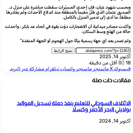
وبحسب شهود عيان، فإن إحدى المسيّرات سقطت مباشرة على منزل د.
الصديق عثمان الذي ظلّ مقيماً بالمنطقة منذ اندلاع الأحداث ولم يغادرها
مطلقاً، ما أدى إلى تدمير المنزل بالكامل.
وأكدت مصادر ميدانية أن الانفجارات دوّت بقوة في أنحاء عد بابكر ، وأحدثت
حالة من الهلع وسط السكان،
ولم تصدر بعد أي جهة رسمية بيانًا حول الهجوم أو الجهة المنفذة”
نسخ الرابط
أكتوبر 14, 2025
18
0
أقل من دقيقة
فيسبوك
‫X
ماسنجر
ماسنجر
واتساب
تيلقرام
مشاركة عبر البريد
مقالات ذات صلة
الائتلاف السوداني للتعليم ينفذ حملة تسجيل المواليد
بولايتي البحر الأحمر وكسلا
أكتوبر 14, 2024