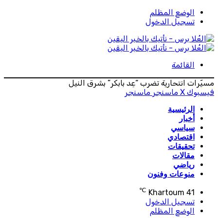
الوضع المظلم
تسجيل الدخول
القائمة
مسيّرات انتحارية تضرب “عِد بابكر” بشرق النيل
فيسبوك
‫X
ماسنجر
ماسنجر
الرئيسية
أخبار
سياسي
اقتصادي
تحقيقات
مقالات
رياضي
منوعات وفنون
℃
Khartoum
41
تسجيل الدخول
الوضع المظلم