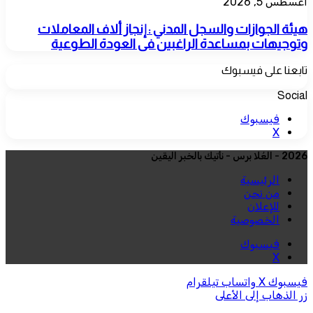
أغسطس 5, 2026
هيئة الجوازات والسجل المدني : إنجاز ألاف المعاملات
وتوجيهات بمساعدة الراغبين فى العودة الطوعية
تابعنا على فيسبوك
Social
فيسبوك
‫X
2026 - العُلا برس - نأتيك بالخبر اليقين
الرئيسية
من نحن
للإعلان
الخصوصية
فيسبوك
‫X
فيسبوك
‫X
واتساب
تيلقرام
زر الذهاب إلى الأعلى