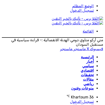
الوضع المظلم
تسجيل الدخول
القائمة
مني أركو مناوي دومي الهدنة الانفصالية :- قراءة سياسية في
مستقبل السودان
فيسبوك
‫X
ماسنجر
ماسنجر
الرئيسية
أخبار
سياسي
اقتصادي
تحقيقات
مقالات
رياضي
منوعات وفنون
℃
Khartoum
36
تسجيل الدخول