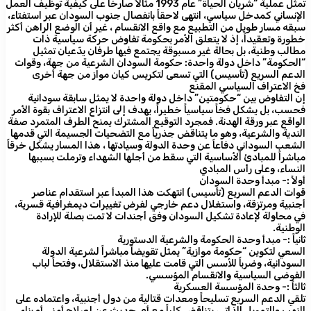
تمثل عملية “شريان الحياة” عام 1993 مثالاً صارخاً على كيفية توظيف العمل
الإنساني كمدخل سياسي، انتهى لاحقاً بانفصال جنوب السودان عبر استفتاء،
سبقه مسار طويل من التطبيع مع واقع الانقسام ، غير أن الوضع الراهن أكثر
خطورة وتعقيداً، إذ لا يتعلق الأمر بحكومة تفاوض حركة سياسية ذات
مطالب وطنية، بل بحالة غير مسبوقة يجتمع فيها طرفان يدّعيان تمثيل
“الحكومة” داخل دولة واحدة: حكومة السودان الشرعية من جهة، وقوات
الدعم السريع (تأسيس) التي تسعى لتكريس كيان مواز من جهة أخرى
فخ الاعتراف السياسي المقنع
إن التفاوض بين “حكومتين” داخل دولة واحدة لا يمثل سابقة سودانية
فحسب، بل يشكل فخاً سياسياً خطيراً، يهدف إلى انتزاع الاعتراف بقوة الأمر
الواقع عبر ورقة الهدنة. فمجرد التوقيع المشترك يمنح الطرف المتمرد صفة
الندية والشرعية، وهو ما يتناقض جذرياً مع التضحيات الجسيمة التي قدمها
الشعب السوداني دفاعاً عن وحدة الدولة وسيادتها ، هذا المسار يشكل خرقاً
مباشراً للمبادئ الأساسية التي سقط من أجلها الشهداء وترملت بسببها
النساء، وعلى رأس المبادي
أولاً :- مبدأ وحدة السودان
قوات الدعم السريع (تأسيس) انتهكت هذا المبدأ عبر استقدام عناصر
أجنبية ومرتزقة، واستغلال دعم خارجي لفرض تغييرات ديمغرافية قسرية،
في محاولة لإعادة تشكيل السودان وفق أجندات لا تمت بصلة للإرادة
الوطنية.
ثانياً :- مبدأ وحدة الحكومة والشرعية الدستورية
السعي لتكوين “حكومة موازية” يمثل تقويضاً مباشراً لشرعية الدولة
السودانية، وضرباً للأسس التي قامت عليها منذ الاستقلال، وفتحاً لباب
الفوضى السياسية والانقسام المؤسسي.
ثالثاً :- وحدة المؤسسة العسكرية
تلقي الدعم السريع تسليحاً ومعدات قتالية من دول أجنبية، واعتماده على
النهب والتمويل الذاتي، يتناقض كلياً مع أي حديث عن إصلاح أمني أو بناء