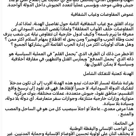
جيش وطني موحد، ويؤسس عملياً لتعدد الجيوش داخل الدولة الواحدة.
غموض المفاوضات وغياب الشفافية
يزداد القلق مع غياب الشفافية التامة حول تفاصيل الهدنة. لماذا تُدار
المفاوضات خلف الأبواب المغلقة؟ ولماذا يُقصى الشعب السوداني عن
معرفة ما يُبرم باسمه؟ وكيف لدول خارجية أن تتفاوض نيابة عن شعب ينزف
تحت وطأة الحرب والتهجير؟ ومن يحق له الاطلاع بمهام السلام اكثر ممن ؟
وهل هناك أولويات اكثر من إدارة الحرب القائمة التي يشاركها الجميع ؟
الأخطر من ذلك أن الطرف الذي “يحمل القلم” في العملية السياسية هو
ذاته الذي “يحمل المدفع” ويمارس القتل والتطهير، في مفارقة أخلاقية
وسياسية لا يمكن القبول بها.
الهدنة كعتبة للتفكك الشامل
بقراءة شاملة لمسار الأحداث، تبدو هذه الهدنة أقرب إلى أن تكون مدخلاً
لتفكيك الدولة السودانية، لا جسراً لإنقاذها. فهي قد تقود إلى ترسيخ واقع
التقسيم: مناطق نفوذ، جيوش متعددة، عملات مختلفة، بنوك مركزية
متوازية، وزارات خارجية متنازعة، وجوازات سفر متعارضة. أي دولة بلا دولة،
وسيادة بلا سيادة.
هذا مرض معدي ، عاجلاً او اجلاً سيصيب كل من هو في الساحل والمصب
والمنبع .
في الخاتمة:
بين الواجب الإنساني واليقظة الوطنية
لا يختلف اثنان على أولوية تحسين الأوضاع الإنسانية وحماية المدنيين. غير