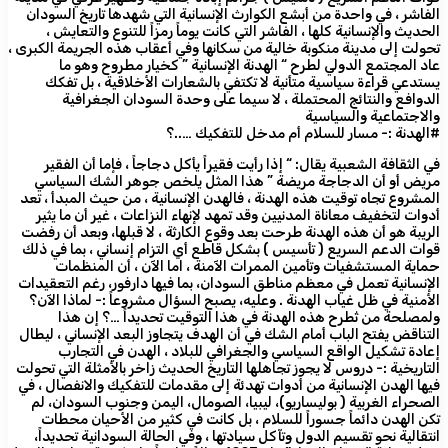
الفاشر ، في واحدة من أبشع الكوارث الإنسانية التي شهدها تاريخ السودان
الحديث والإنسانية كلها ، الفاشر التي كانت يوماً رمزاً للتنوع والتعايش ،
تحولت إلى مدينة منكوبة خالية من سكانها وفي أعقاب هذه الجريمة الكبرى ،
عاد المجتمع الدولي لطرح “ الهدنة الإنسانية ” كخيار مطروح وهو ما
يستدعي قراءة سياسية متأنية لا تكتفي بالشعارات الأخلاقية ، بل تفكك
الدوافع والنتائج المحتملة ، لا سيما على وحدة السودان الجغرافية
والاجتماعية والسياسية
#الهدنة :- مسار للسلام أم مدخل للتفكيك …..؟
في الثقافة الشعبية يقال: “ إذا رأيت فقيراً يأكل دجاجاً ، فإما أن الفقير
مريض أو أن الدجاجة مريضة ” هذا المثل يلخص جوهر الشك السياسي
المشروع تجاه توقيت هذه الهدنة ، فالهدن الإنسانية ، من حيث المبدأ ، تعد
أدوات لتخفيف معاناة المدنيين وقد تمهد لإنهاء النزاعات ، غير أن ما يثير
الريبة هو أن هذه الهدنة طرحت بعد وقوع الكارثة ، لا قبلها، وبعد أن رفضت
قوات الدعم السريع ( تأسيس ) بشكل قاطع أي التزام إنساني ، بما في ذلك
حماية المستشفيات وتأمين الممرات الآمنة ، اما الآن ، أن المنظمات
الإنسانية تعمل في معظم مناطق السودان، بما فيها دارفور، رغم التعقيدات
الأمنية في ظل غياب الهدنة . وعليه، يصبح السؤال مشروعاً :- لماذا الآن؟
ولمصلحة من تُطرح هذه الهدنة في هذا التوقيت تحديداً …؟ إن هذا
التناقض يفتح الباب أمام الشك في أن الهدف يتجاوز البعد الإنساني ، ليطال
إعادة تشكيل الواقع السياسي والجغرافي للبلاد ، الهدن في التجارب
التاريخية :- دروس لا يجوز تجاهلها التاريخ الحديث زاخر بالأمثلة التي تحولت
فيها الهدن الإنسانية من أدوات تهدئة إلى مقدمات للتفكيك والانفصال ، في
الصحراء الغربية ( بوليساريو)، ليبيا، الصومال، اليمن وجنوب السودان، لم
تكن الهدن دائماً جسوراً للسلام ، بل كانت في كثير من الأحيان محطات
انتقالية نحو تقسيم الدول وتآكل سيادتها ، وفي الحالة السودانية تحديداً،