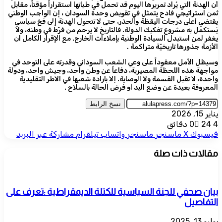
أن الهدنة التي يُراد تمريرها اليوم قد تحمل في طياتها استقراراً مؤقتاً، مقابل
ثمن استراتيجي فادح يتمثل في تقويض وحدة السودان ، إن الواجب الوطني
يقتضي أعلى درجات اليقظة والحذر، حتى لا تتحول الهدنة إلى فخ سياسي
يُستكمل به مشروع تفكيك الدولة. فالتاريخ لا يرحم من فرّط في وطنه، ولا
يغفر لمن استبدل السيادة الوطنية بإملاءات الخارج. مع الإقرار الكامل ان
الأزمة جذورها تاريخيّة متراكمة .
وسيظل الأمل معقوداً على وعي الشعب السوداني وقدرته على التوحد في
مواجهة هذه اللحظة المصيرية، دفاعاً عن وطن واحد، وجيش واحد، ودولة
واحدة، لا تقبل القسمة ولا الوصاية. إلا بارادة شعبها في الاطر التقليدية
المعروفة بعيدة عن وضع اليد او فرض الحالة بالسلاح .
نسخ الرابط
يناير 15, 2026
4 دقائق
24
0
فيسبوك
‫X
ماسنجر
ماسنجر
واتساب
تيلقرام
مشاركة عبر البريد
مقالات ذات صلة
ﺑﯿﺎن صحفي للجنة اﻟﺴﯿﺎﺳﯿﺔ ﻟﻠﻜﺘﻠﺔ اﻟﺪﯾﻤﻘﺮاطﯿﺔ :تعرف على
التفاصيل
يوليو 13, 2025