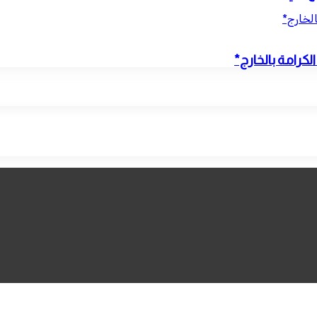
الخارج*
كرامة بالخارج*