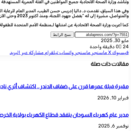
وتناشد وزارة الصحة الاتحادية جميع المواطنين في الفئة العمرية المستهدفة ا
والمتواصل، مشيرة إلى أنه “بفضل جهود اللجنة، ومنذ أكتوبر 2023 وحتى الآن، تمكّنا من تأمين 16,959,845 جرعة من لقاح الكوليرا، نُفذت من خلالها حملات استجابة في 39 محلية بـ11 ولاية سودانية”.
كما أعربت وزارة الصحة الاتحادية عن امتنانها لـمنظمة الأمم المتحدة للطفو
نسخ الرابط
مايو 30, 2025
24
0
دقيقة واحدة
فيسبوك
‫X
ماسنجر
ماسنجر
واتساب
تيلقرام
مشاركة عبر البريد
مقالات ذات صلة
مقبرة فيلة عمرها قرن على ضفاف الدندر… اكتشاف أثري نادر 
فبراير 10, 2026
مدير عام كهرباء السودان يتفقد قطاع الكهرباء بولاية الخر
نوفمبر 6, 2025