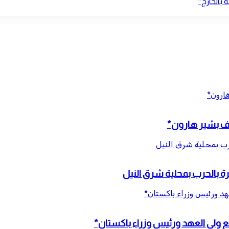
 بالخارج*
هارون*
قاف بشير هارون*
عهد ورئيس وزراء باكستان*
مع ولي العهد ورئيس وزراء باكستان*