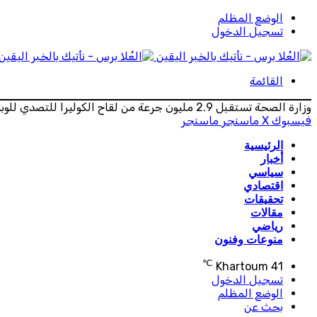
الوضع المظلم
تسجيل الدخول
القائمة
وزارة الصحة تستقبل 2.9 مليون جرعة من لقاح الكوليرا للتصدي للوباء في الخرطوم وشمال كردفان
فيسبوك
‫X
ماسنجر
ماسنجر
الرئيسية
أخبار
سياسي
اقتصادي
تحقيقات
مقالات
رياضي
منوعات وفنون
℃
Khartoum
41
تسجيل الدخول
الوضع المظلم
بحث عن