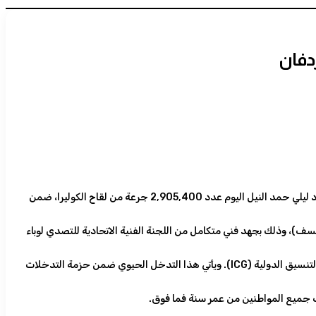
استقبل وكيل وزارة الصحة الاتحادية المكلف د عصمت مصطفي ومدير برنامج التحصين الموسع أ. اسماعيل العدني وممثل الادارة العامة للطواري الصحية ود ليلي حمد النيل اليوم عدد 2,905,400 جرعة من لقاح الكوليرا، ضمن
منظمة الأمم المتحدة للطفولة (اليونيسف)، وذلك بجهد فني متكامل من اللجنة الفنية الاتحادية للتصدي لوباء
عملت اللجنة بشكل دؤوب منذ رصد تفشي المرض على إعداد مقترح طلب اللقاح وفقًا للمعايير الفنية المطلوبة، والذي تمت إجازته رسميًا من قِبل مجموعة التنسيق الدولية (ICG). ويأتي هذا التدخل الحيوي ضمن حزمة التدخلات
ف جميع المواطنين من عمر سنة فما فوق.