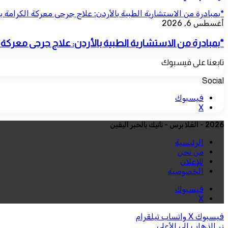
*بمبادرة من الاستشارية الطبية بالأردن: علاج جرحى معركة الكرامة ب
أغسطس 6, 2026
*بمبادرة من الاستشارية الطبية بالأردن: علاج جرحى معركة ال
تابعنا على فيسبوك
Social
فيسبوك
‫X
2026 - العُلا برس - نأتيك بالخبر اليقين
الرئيسية
من نحن
للإعلان
الخصوصية
فيسبوك
‫X
فيسبوك
‫X
واتساب
تيلقرام
زر الذهاب إلى الأعلى