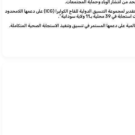
لحد من انتشار الوباء وحماية المجتمعات.
وفي هذا السياق، تقدمت د. داليا إدريس حسن الطيب، المدير العام للرعاية الصحية الأساسية ورئيس اللجنة الفنية للتطعيم بلقاح الكوليرا، بخالص الشكر والتقدير لمجموعة التنسيق الدولية للقاح الكوليرا (ICG) على دعمها اللامحدود
لمية على دعمها المستمر في تنسيق وتنفيذ الاستجابة الصحية المتكاملة.