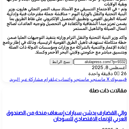
وبقية الولايات
وتم – في الاجتماع التنسيقي مع الأستاذ سيف النصر التجاني هارون، وزير
البنية التحتية والنقل بالوزارة اليوم – مناقشة جملة مقترحات فنية وإدارية
لصيانة الطريق القومي، وتطبيق التحصيل الإلكتروني على نقاط الطريق بما
يضمن تعزيز مبدأ الشفافية والكفاءة في التحصيل وتوجيه العائدات لصالح
أعمال الصيانة والتأهيل المستمر
وأكد وزير البنية التحتية والنقل التزام وزارته بتنفيذ التوجيهات العليا ضمن
خطة متكاملة تستهدف تأهيل الطرق القومية الرئيسية، وذلك في إطار برنامج
إعادة الإعمار والتنمية بالشراكة مع وزارات ومؤسسات الدولة ذات الصلة
وبتنسيق مباشر مع حكومتي ولايتي البحر الأحمر وكسلا.
نسخ الرابط
أغسطس 8, 2025
26
0
دقيقة واحدة
فيسبوك
‫X
ماسنجر
ماسنجر
واتساب
تيلقرام
مشاركة عبر البريد
مقالات ذات صلة
والي القضارف يدشن سيارات إسعاف منحة من الصندوق
العربي للإنماء الاقتصادي للسودان