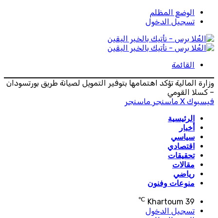
الوضع المظلم
تسجيل الدخول
القائمة
وزارة المالية تؤكد اهتمامها بتوفير التمويل لصيانة طريق بورتسودان
– كسلا القومي
فيسبوك
‫X
ماسنجر
ماسنجر
الرئيسية
أخبار
سياسي
اقتصادي
تحقيقات
مقالات
رياضي
منوعات وفنون
℃
Khartoum
39
تسجيل الدخول