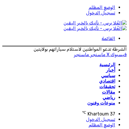
الوضع المظلم
تسجيل الدخول
القائمة
الشرطة تدعو المواطنين لاستلام سياراتهم بولايتين
فيسبوك
‫X
ماسنجر
ماسنجر
الرئيسية
أخبار
سياسي
اقتصادي
تحقيقات
مقالات
رياضي
منوعات وفنون
℃
Khartoum
37
تسجيل الدخول
الوضع المظلم