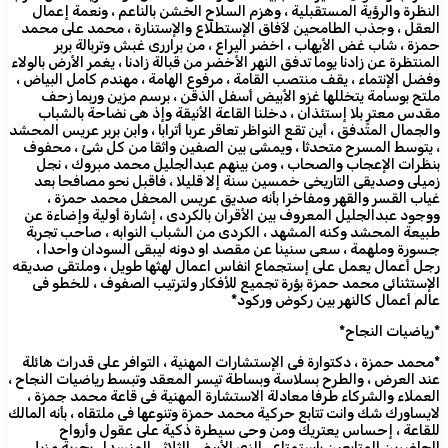
النظرة والرؤية المستقبلية ، وهزم السلاح الخشن بالناعم ، ونعمة إعمال
العقل ، وجذب الطامحين لآفاق الإستطلاع والإستنارة ، محمد على محمد
حمزة ، شاب غض الأيهاب ، اخضر اليراع ، من براررى غبش وتربالة بربر
المنتظرة عن زادنا يوما تدفق النهر الأخضر من قبالة زادنا ، يغمر الأرض بالولاء
وفضل الإنتماء ، يقف منتصب القامة ، مرفوع الهامة ، مهندم كامل البياض ،
ملتح بوسامة يتخللها غزو الأبيض أسفل الذقن ، برسم مزين وربما زحف
مقدس معترٍ بلا إستئذان ، دخلنا القاعة الأنيقة وإذ هى نضاحة بالشباب
والجمال المتدفق ، أين تقع النواظر تعاقر عربا أترابا ، وابن بربر عريس المحشد
، يتوسط المسرح متحدثا ، ويمشى بين الصفين واثقا من كل شئ ، محفوف
بنظرات الإعجاب والصحاب ، ومن بينهم عبدالجليل محمد مبروك ، نجل
زميلى وصديقى التاريخى خمسين سنة إلا قليلا ، فاقبل نحو مصافحا بعد
غياب القسر والقهر ومفاخرا بأنه صديق عريس المحفل محمد حمزة ،
ووجود عبدالجليل المعروف بين الأقران بالكردى ، إشارة أولية وإضاءة عن
طبيعة المحشد وكنه المشهد ، الكردى من الشباب النوابه ، صاحب تجربة
جسورة وملهمة ، سعى سنينا عن مقصد او دونه ليبقى السودان واحدا ،
رجل أعمال يعمل على إستجماع انفاس اعمال لهثها طويل ، وملتقى صديقه
الإستثنائى محمد حمزة بؤرة تجميع للأفكار ولترتيب الصفوف ، للخطو فى
عالم أعمال كالنهر بين ركوض وركود*
*رياضيات النجاح*
*محمد حمزة ، دكتوارة فى الإستشارات المهنية ، التوافر على قدرات هائلة
عند العرض ، والطرح بسلاسة وبساطة تيسر المعقد وتبسط رياضيات النجاح ،
العملاء والشركاء طرفا معادلة الاستشارة المهنية فى قاعة محمد جمزة ،
لايساورك شك وانت تتابع حركية محمد حمزة وتنوعها فى ملتقاه ، بأنه المالك
للقاعة ، إحساس يعتريك ومن وحى سيطرة ذكية على عقول وأرواح
الحاضرين المتابعين باستمتاع ، الزى الأبيض الثلاثى المنسدل بحرية مزيل