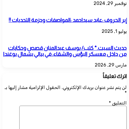
نوفمبر 29, 2024
إبر الحروف :عابد سيداحمد :المواصفات وحزمة التحديات !!
يوليو 1, 2025
حديث السبت.* كتب/ يوسف عبدالمنان قصص وحكايات
من داخل معسكر البؤس والشقاء، في بيالي بشمال يوغندا
مارس 29, 2026
اترك تعليقاً
لن يتم نشر عنوان بريدك الإلكتروني.
الحقول الإلزامية مشار إليها بـ
*
التعليق
*