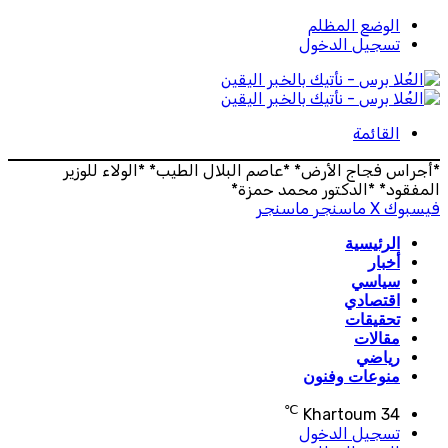
الوضع المظلم
تسجيل الدخول
القائمة
*أجراس فجاج الأرض* *عاصم البلال الطيب* *الولاء للوزير
المفقود* *الدكتور محمد حمزة*
فيسبوك
‫X
ماسنجر
ماسنجر
الرئيسية
أخبار
سياسي
اقتصادي
تحقيقات
مقالات
رياضي
منوعات وفنون
℃
Khartoum
34
تسجيل الدخول