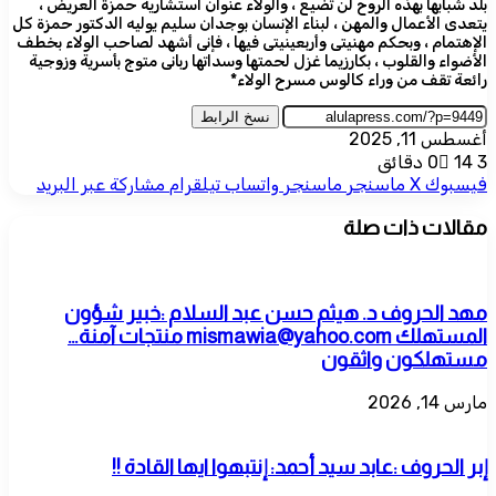
بلد شبابها بهذه الروح لن تضيع ، والولاء عنوان استشارية حمزة العريض ،
يتعدى الأعمال والمهن ، لبناء الإنسان بوجدان سليم يوليه الدكتور حمزة كل
الإهتمام ، وبحكم مهنيتى وأربعينيتى فيها ، فإنى أشهد لصاحب الولاء بخطف
الأضواء والقلوب ، بكارزيما غزل لحمتها وسداتها ربانى متوج بأسرية وزوجية
رائعة تقف من وراء كالوس مسرح الولاء*
نسخ الرابط
أغسطس 11, 2025
3 دقائق
14
0
فيسبوك
‫X
ماسنجر
ماسنجر
واتساب
تيلقرام
مشاركة عبر البريد
مقالات ذات صلة
مهد الحروف د. هيثم حسن عبد السلام :خبير شؤون
المستهلك mismawia@yahoo.com منتجات آمنة…
مستهلكون واثقون
مارس 14, 2026
إبر الحروف :عابد سيد أحمد: إنتبهوا ايها القادة !!