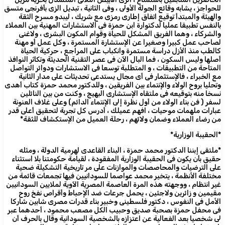
للحواجز ، يشابه وقائع الجولة الأولى ، وفى الثانية ، تبديل الزى بأفرنجى متسق
والهيئة والمبتدأ توقيع اتفاق إطارى رمزى مع شريك ، ليبدو مسرح الثقة
بالنفس تطبيقا عمليا لدكتوارة ابن حمزة فى الاستشارات المهنية بين العملاء
والشركاء ، وهما الفريق المشكل للحياة وقوام المكون البشرى ، ولاغنى
لصاحب عمل كبيرا وصغيرا عن الإستشارة المستمرة ، وكل عمل أو مهنة
كالطب منذ الأزل دراسة مستمرة وانكباب على المراجع ، حركية الحياة
أصلها وليس السكون ، فما البال الآن فى عصر التقنية الحديثة وتكاثر النوافذ
المتاحة من التطبيقات ، و المتطلبة توسعا فى الاستشارات ودوائر التواصل
مع الخبراء ، فالإستثمار فى أى مجال يستدعى تحديثات على مدار الثانية
وتحليا بروح الولاء والإنتماء بين الفريقين ، وللدكتور محمد حمزة كتاب أهدى
نسخا منه بتوقيعه فى ملتقاه الإستشارى البهيج ، وكنت من بين النائلين
لسفر ( فن بناء الولاء من أول نظرة إلى الإنتماء الدائم) وعلى غلاف العنونة
عبارات ملهمات موحيات ، افهم عميلك ، أدرس كل تجربة لتحقيق أعلى قدر
من رضاء العملاء وضمان ولائهم ، رحلة العميل من الإستكشاف للثقة*
*الحقيبة الوزارية*
*ملتقى إبننا الدكتور محمد حمزة ، البناء القاعدى لهرمية الدولة ، ومثله
حقيق بأن يكون فى الحقيبة الوزارية المفقودة ، لقيامة حكومتنا بلا استثناء
على الترضيات والمحاصصات والموازنات على مر تاريخية التشكيلة ضحية
مختلفة الأنظمة ، يتخير محمد عواصما للسودانيين فيها تجمعات قائمة من
غير انتظام ، ووجهته هذه المرة العاصمة المصرية الآوية لملايين السودانيين
مقيمين و زائرين ولاجئين ، يحمل جرعات ضد الإحباط وأقراص نفخ روح
الأمل فى النفوس ، دكتور فلسطينى وخبير بناء قدرات مصرى شابين شاركا
فى محفل حمزة بصحبة صديق وحبيب الكل مصعب محمود ، أحدهما عبر
لى شخصيا بعد الفعالية عن اعتزازه بالشخصية السودانية وقال بالحرف أن