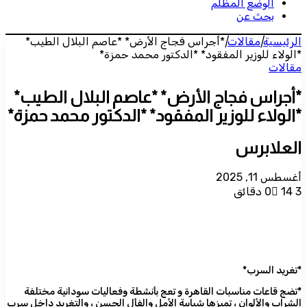
الوضع المظلم
بحث عن
الرئيسية
|
مقالات
|
*أجراس فجاج الأرض* *عاصم البلال الطيب*
*الولاء للوزير المفقود* *الدكتور محمد حمزة*
مقالات
*أجراس فجاج الأرض* *عاصم البلال الطيب*
*الولاء للوزير المفقود* *الدكتور محمد حمزة*
العلابرس
أغسطس 11, 2025
3 دقائق
14
0
*تغريد السرب*
*تضج قاعات مناسبات القاهرة و تعج بأنشطة وفعاليات سودانية مختلفة
الشراب والألوان ، تميزها شبابية الأمل والفأل الحسن ، والتغريد داخل سرب