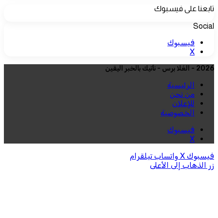
تابعنا على فيسبوك
Social
فيسبوك
‫X
2026 - العُلا برس - نأتيك بالخبر اليقين
الرئيسية
من نحن
للإعلان
الخصوصية
فيسبوك
‫X
فيسبوك
‫X
واتساب
تيلقرام
زر الذهاب إلى الأعلى