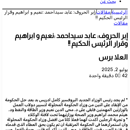
بحث عن
الرئيسية
|
مقالات
|
إبر الحروف: عابد سيداحمد :نعيم و ابراهيم وقرار
الرئيس الحكيم !!
مقالات
إبر الحروف: عابد سيداحمد :نعيم و ابراهيم
وقرار الرئيس الحكيم !!
العلا برس
يوليو 2, 2025
42
0
دقيقة واحدة
* لم يجد رئيس الوزراء الجديد البروفسير كامل ادريس بد بعد حل الحكومة
من الإبقاء على اثنين من وزراء الحكومة المحلولة لتسيير دولاب العمل
بالوزارتين المهمتين فابقى على د. محى الدين نعيم وزير الطاقة والنفط ود.
هيثم محمد ابراهيم وزير الصحة بوزارتيهما تحت لافتة الوكلاء
* و تجربة الرجلين أكدت أنهما فعلا كانا من افضل وزراء الحكومة المحلولة
وان استمرارهما فى الحكومة المرتقبة ان تم يكون بحق العطاء الذى قدماه
فى فترة الحرب فوزير الطاقة د. محى الدين أكد أنه فارس حوبة بالفعل وسر