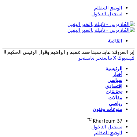
الوضع المظلم
تسجيل الدخول
القائمة
إبر الحروف: عابد سيداحمد :نعيم و ابراهيم وقرار الرئيس الحكيم !!
فيسبوك
‫X
ماسنجر
ماسنجر
الرئيسية
أخبار
سياسي
اقتصادي
تحقيقات
مقالات
رياضي
منوعات وفنون
℃
Khartoum
37
تسجيل الدخول
الوضع المظلم