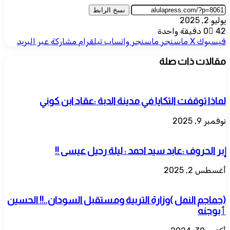
نسخ الرابط
يوليو 2, 2025
42
0
دقيقة واحدة
فيسبوك
‫X
ماسنجر
ماسنجر
واتساب
تيلقرام
مشاركة عبر البريد
مقالات ذات صلة
لماذا توقفت التكايا في مدينة الدبة :عقاد ابن كوني
نوفمبر 9, 2025
إبر الحروف :عابد سيد احمد : ليلة رحيل عيسى !!
أغسطس 2, 2025
(جماجم النمل )وزارة التربية ومستقبل السودان..!! الحسين
ٲبوجنه