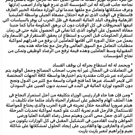
نجاحه جانب قدراته أنه ابن المؤسسة الذى تدرج فيها وأدار اصعب إدارتها
وعرف مشكلاتها وتعامل مع ملفها عندما تولى الوزارة معاملة الخبير العارف
فاستطاع فى الوقت الذى تم فيه احتلال مصفاة الجيلى بواسطة المليشيا
الارهابية وظروف البلد المالية الصعبة فى ظل الحرب أن يوفر بالسياسات التى
اتبعها المحروقات فى كل الولايات دون أن يرهق الحكومة ماليا كما جنبنا
معاناة الحصول على الوقود الذى كنا نعانى فى الحصول عليه حتى فى زمان
استقرار الحكومات قبل الحرب و استطاع ان يحقق الاستقرار فى الأسعار وان
يعمل من خلال الدورة التى أقامها للعاملين أن يرفع من قدراتهم لمواكبة
متطلبات التعامل مع السوق العالمى والرجل مع نجاحاته هذه يجد
المقبولية وسط العاملين وهذه قيمة ترفع من الرضاء الوظيفى وتمكن من
نجاح المؤسسات
* ويحمد له أنه استطاع بجرأته أن يوقف الفساد
فى التعاملات فى المجال غير آبه بحرب اصحاب المصالح وجعل الوقود يتم
استيراده عبر شركات مقتدرة يتم اختيارها بواسطة كافة الجهات المختصة
التى لايمر الفساد عبرها كما فتح قنوات واسعة مع كثير من الدول ونجح
دون اللجوء لوزارة المالية فى البدء فى تسديد ديون الصين على السودان
* ومن فإن هنا جاء قرار رئيس الوزراء بتكليفه من أجل استمرار النجاح فى
هذا الملف الهام والخطير على استقرار الحياة بالبلد مثلما جاء تكليف د.
هيثم ضروريا لماقدمه خلال تجربته فى فترة الحرب والذى يحتاج للمواصلة
للاستكمال فالرجل قدم تجربة أكدت علو كعبه لمواكبة تحديات المرحلة
الشئ الذى جعل محى الدين وهيثم محل رضاء القيادة العليا ورضى
المواطن وليت القادمين فى التشكيل المقبل فى كل الوزارات يكونون من
الخبراء والعارفين بها والقادرين على إيجاد الحلول لمشكلاتها على شاكلة
نعيم وإبراهيم لنعبر ياريت ياريت