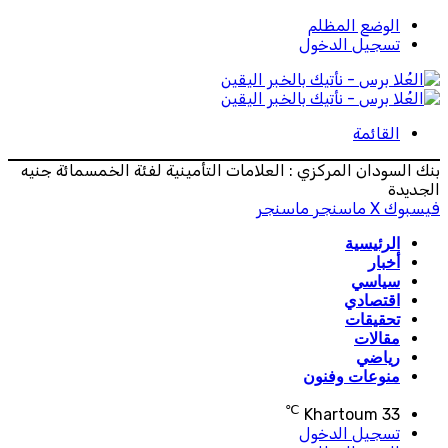
الوضع المظلم
تسجيل الدخول
القائمة
بنك السودان المركزي : العلامات التأمينية لفئة الخمسمائة جنيه
الجديدة
فيسبوك
‫X
ماسنجر
ماسنجر
الرئيسية
أخبار
سياسي
اقتصادي
تحقيقات
مقالات
رياضي
منوعات وفنون
℃
Khartoum
33
تسجيل الدخول