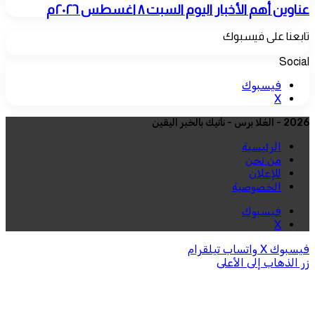
عناوين أهم الأخبار اليوم السبت ٨ اغسطس ٢٠٢٦م
تابعنا على فيسبوك
Social
فيسبوك
‫X
2026 - العُلا برس - نأتيك بالخبر اليقين
الرئيسية
من نحن
للإعلان
الخصوصية
فيسبوك
‫X
فيسبوك
‫X
واتساب
تيلقرام
زر الذهاب إلى الأعلى