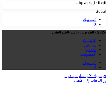
تابعنا على فيسبوك
Social
فيسبوك
‫X
2026 - العُلا برس - نأتيك بالخبر اليقين
الرئيسية
من نحن
للإعلان
الخصوصية
فيسبوك
‫X
فيسبوك
‫X
واتساب
تيلقرام
زر الذهاب إلى الأعلى