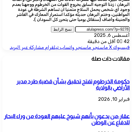
البرهان : زدنا التوجيه السابق بخروج القوات من الخرطوم ووجهنا بعدم
وجود أي شخص يحمل السلاح متمنيا ان تساهم الشرطة في عودة
المواطنين، وختم البرهان حديثه مؤكدا استمرار المعارك في الفاشر
والجنينة وأضاف (سنقاتل يوميا حتى يتحرر كل السودان ).
نسخ الرابط
أغسطس 6, 2025
42
0
أقل من دقيقة
فيسبوك
‫X
ماسنجر
ماسنجر
واتساب
تيلقرام
مشاركة عبر البريد
مقالات ذات صلة
حكومة الخرطوم تفتح تحقيق بشأن قضية طرد مدير
الأراضي بالولاية
فبراير 10, 2026
عقار:من يدعون بأنهم شيوخ عليهم العودة من وراء البحار
للدفاع عن الوطن